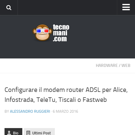
Android
Tips & Tricks
iOS
Web
Windows
HARDWARE
/
WEB
News
Cellulari
Configurare il modem router ADSL per Alice,
Infostrada, TeleTu, Tiscali o Fastweb
Gadget
Recensioni
BY
ALESSANDRO RUGGIERI
· 6 MARZO 2016
Contact Us
Privacy
Bio
Ultimi Post