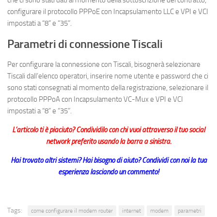
che ci sono stati dati al momento della sottoscrizione del contratto,
configurare il protocollo PPPoE con Incapsulamento LLC e VPI e VCI
impostati a “8” e “35”.
Parametri di connessione Tiscali
Per configurare la connessione con Tiscali, bisognerà selezionare
Tiscali dall’elenco operatori, inserire nome utente e password che ci
sono stati consegnati al momento della registrazione, selezionare il
protocollo PPPoA con Incapsulamento VC-Mux e VPI e VCI
impostati a “8” e “35”.
L’articolo ti è piaciuto? Condividilo con chi vuoi attraverso il tuo social
network preferito usando la barra a sinistra.
Hai trovato altri sistemi? Hai bisogno di aiuto? Condividi con noi la tua
esperienza lasciando un commento!
Tags:
come configurare il modem router
internet
modem
parametri