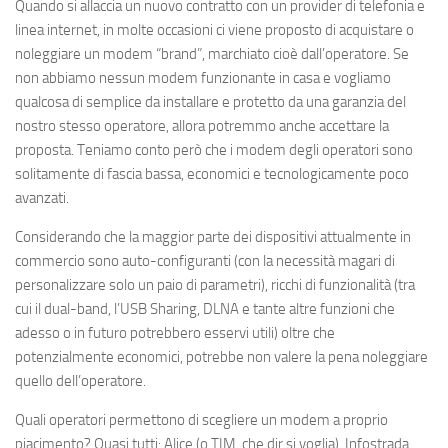
Quando si allaccia un nuovo contratto con un provider di telefonia e
linea internet, in molte occasioni ci viene proposto di acquistare o
noleggiare un modem “brand”, marchiato cioè dall’operatore. Se
non abbiamo nessun modem funzionante in casa e vogliamo
qualcosa di semplice da installare e protetto da una garanzia del
nostro stesso operatore, allora potremmo anche accettare la
proposta. Teniamo conto però che i modem degli operatori sono
solitamente di fascia bassa, economici e tecnologicamente poco
avanzati.
Considerando che la maggior parte dei dispositivi attualmente in
commercio sono auto-configuranti (con la necessità magari di
personalizzare solo un paio di parametri), ricchi di funzionalità (tra
cui il dual-band, l’USB Sharing, DLNA e tante altre funzioni che
adesso o in futuro potrebbero esservi utili) oltre che
potenzialmente economici, potrebbe non valere la pena noleggiare
quello dell’operatore.
Quali operatori permettono di scegliere un modem a proprio
piacimento? Quasi tutti: Alice (o TIM, che dir si voglia), Infostrada,