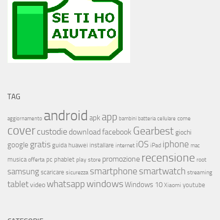
TAG
android
app
apk
come
aggiornamento
bambini
batteria
cellulare
cover
Gearbest
custodie
download
facebook
giochi
iphone
gratis
iOS
google
installare
guida
huawei
internet
iPad
mac
recensione
promozione
musica
offerta
pc
phablet
play store
root
smartphone
smartwatch
samsung
scaricare
streaming
sicurezza
whatsapp
windows
tablet
Windows 10
video
youtube
Xiaomi