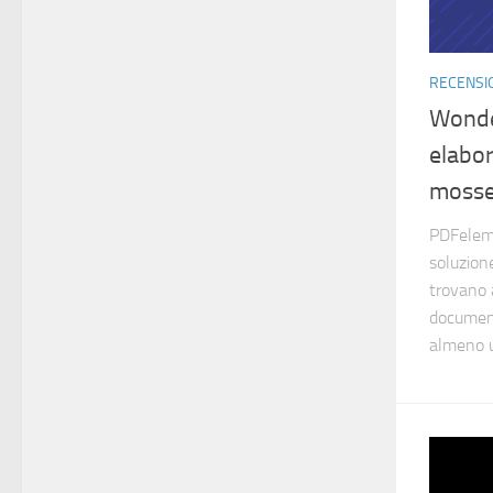
RECENSI
Wonde
elabor
mosse
PDFelem
soluzion
trovano 
document
almeno u