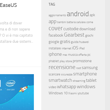
n EaseUS
TAG
android
apk
aggiornamento
app
come
bambini
batteria
cellulare
volta di dover
cover
custodie
download
ema e di non sapere
Gearbest
facebook
? O vi è mai capitato
giochi
gratis
stallare due sistemi...
google
guida
huawei
iOS
installare
internet
iPad
iphone
musica
offerta
pc
mac
promozione
phablet
play store
recensione
samsung
root
smartphone
scaricare
sicurezza
smartwatch
tablet
streaming
whatsapp
windows
video
Windows 10
youtube
Xiaomi