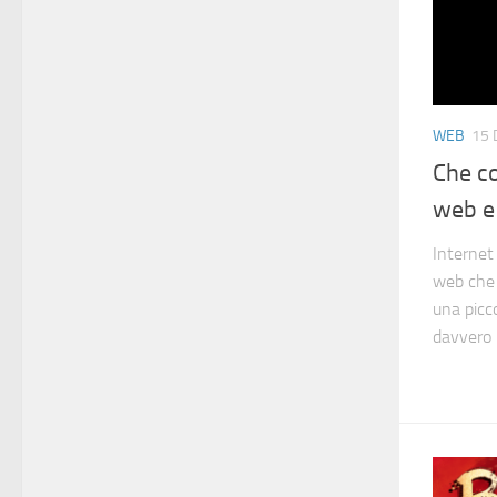
WEB
15 
Che c
web e
Internet
web che 
una picc
davvero l