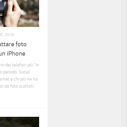
IC, 2016
attare foto
 un iPhone
o dei telefoni più “in
o periodo. Social
ernet e chi più ne ha
ti da foto scattati