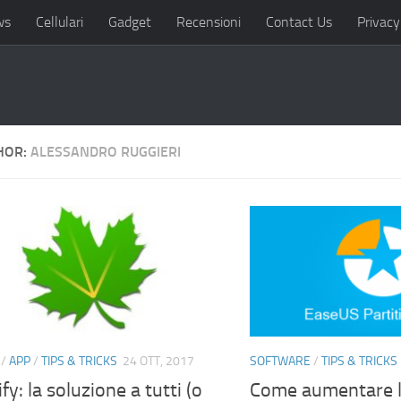
ws
Cellulari
Gadget
Recensioni
Contact Us
Privacy
HOR:
ALESSANDRO RUGGIERI
/
APP
/
TIPS & TRICKS
24 OTT, 2017
SOFTWARE
/
TIPS & TRICKS
fy: la soluzione a tutti (o
Come aumentare l