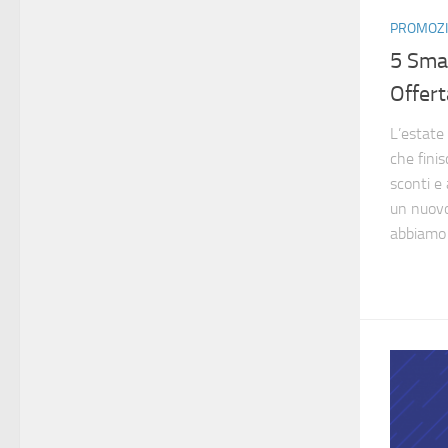
PROMOZI
5 Sma
Offer
L’estate
che fini
sconti e 
un nuovo
abbiamo c