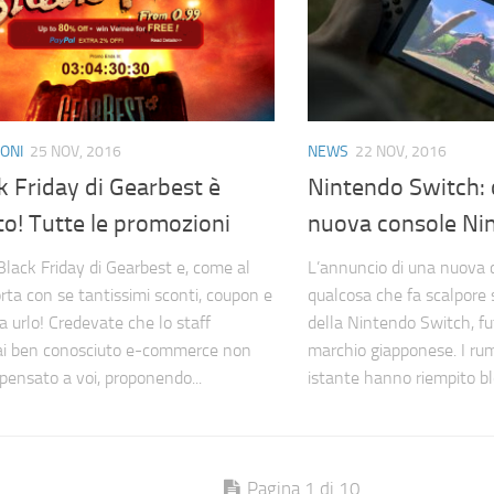
ONI
25 NOV, 2016
NEWS
22 NOV, 2016
ck Friday di Gearbest è
Nintendo Switch:
to! Tutte le promozioni
nuova console Ni
 Black Friday di Gearbest e, come al
L’annuncio di una nuova 
orta con se tantissimi sconti, coupon e
qualcosa che fa scalpore s
a urlo! Credevate che lo staff
della Nintendo Switch, fu
ai ben conosciuto e-commerce non
marchio giapponese. I rum
pensato a voi, proponendo...
istante hanno riempito blo
Pagina 1 di 10