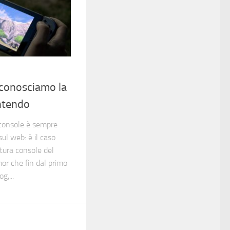
 conosciamo la
ntendo
console è sempre
ul web: è il caso
tura console del
or che fin dal primo
g,...