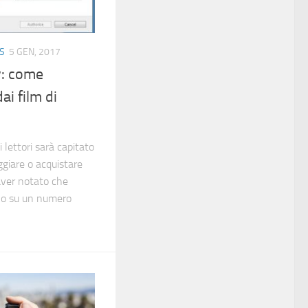
KS
5 GEN, 2017
: come
i film di
 lettori sarà capitato
giare o acquistare
aver notato che
olo su un numero