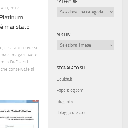
CATEGORIE
 AGO, 2017
Platinum:
 è mai stato
ARCHIVI
i, ci saranno diversi
nema e, magari, avete
ilm in DVD a cui
SEGNALATO SU
 che conservate al
Liquida.it
Paperblog.com
Blogitalia.it
Ilbloggatore.com