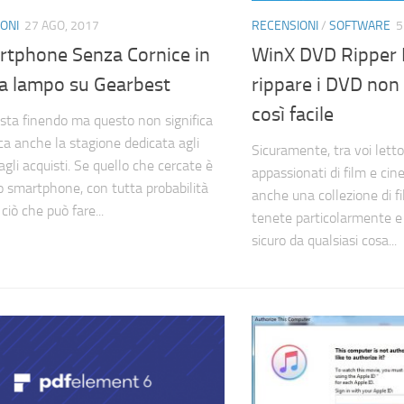
ONI
27 AGO, 2017
RECENSIONI
/
SOFTWARE
5
rtphone Senza Cornice in
WinX DVD Ripper 
ta lampo su Gearbest
rippare i DVD non
così facile
 sta finendo ma questo non significa
sca anche la stagione dedicata agli
Sicuramente, tra voi lettor
agli acquisti. Se quello che cercate è
appassionati di film e ci
 smartphone, con tutta probabilità
anche una collezione di f
iò che può fare...
tenete particolarmente e
sicuro da qualsiasi cosa...