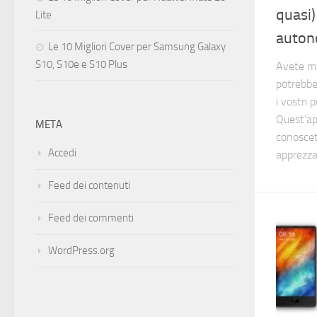
quasi)
Lite
auton
Le 10 Migliori Cover per Samsung Galaxy
S10, S10e e S10 Plus
Avete ma
potrebbe
i vostri 
Quest’ap
META
conoscet
Accedi
apprezza
Feed dei contenuti
Feed dei commenti
WordPress.org