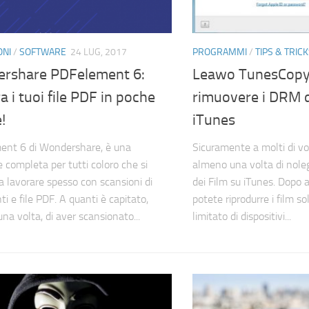
ONI
/
SOFTWARE
24 LUG, 2017
PROGRAMMI
/
TIPS & TRIC
rshare PDFelement 6:
Leawo TunesCopy
a i tuoi file PDF in poche
rimuovere i DRM da
!
iTunes
ent 6 di Wondershare, è una
Sicuramente a molti di voi
e completa per tutti coloro che si
almeno una volta di noleg
a lavorare spesso con scansioni di
dei Film su iTunes. Dopo 
i e file PDF. A quanti è capitato,
potete riprodurre i film s
na volta, di aver scansionato...
limitato di dispositivi...