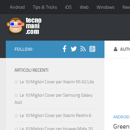
Android
Tips & Tricks
iOS
Web
Windows
Ne
FOLLOW:
AUT
ARTICOLI RECENTI
Le 10 Migliori Cover per Xiaomi Mi A2 Lite
Le 10 Migliori Cover per Samsung Galaxy
A40
Le 10 Migliori Cover per Xiaomi Redmi 6
ANDROID
Greeni
Le 10 Migliori Cover per Huawei Mate 20