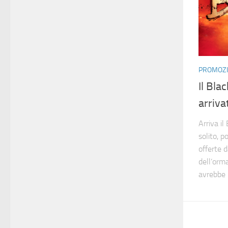
PROMOZI
Il Bla
arriva
Arriva il
solito, p
offerte d
dell’orm
avrebbe 