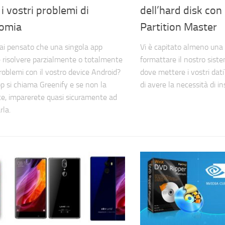
 i vostri problemi di
dell’hard disk co
omia
Partition Master
i pensato che una singola app
Vi è capitato almeno una 
 risolvere parzialmente o totalmente
formattare il nostro sist
problemi con il vostro device Android?
dove mettere i vostri dati
p si chiama Greenify e se non la
di avere la necessità di in
e, imparerete quasi sicuramente ad
rla.