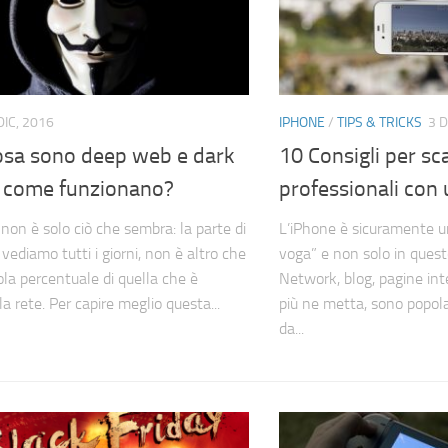
DIC, 2016
IPHONE
/
TIPS & TRICKS
3 D
osa sono deep web e dark
10 Consigli per sc
 come funzionano?
professionali con
 non è solo ciò che sembra: la parte di
L’iPhone è sicuramente un
vediamo tutti i giorni, non è altro che
voga” e non solo in quest
ola percentuale di quella che è
Network, blog, pagine int
a rete. Per capire meglio questa...
più ne metta, sono popola
da...