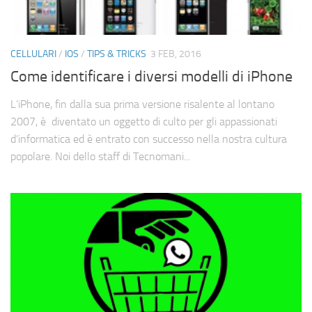
CELLULARI
/
IOS
/
TIPS & TRICKS
3 FEB, 2016
Come identificare i diversi modelli di iPhone
L’iPhone, fin dalla sua prima versione risalente al lontano
2007, è diventato un oggetto di culto per gli appassionati
d’informatica ed è entrato con successo nella nostra cultura
popolare. Noi dello staff di Tecnomani...