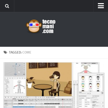
Android
Tips & Tricks
iOS
Web
Windows
TAGGED:
COME
News
Cellulari
Gadget
Recensioni
Contact Us
Privacy