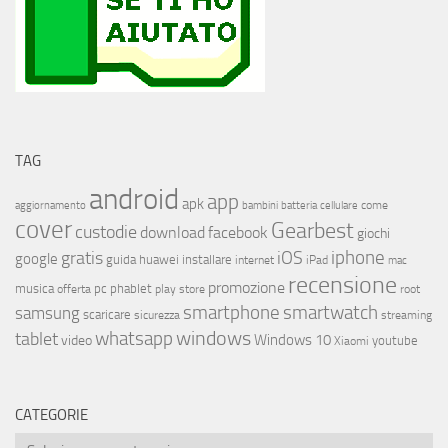
TAG
android
app
apk
come
aggiornamento
bambini
batteria
cellulare
cover
Gearbest
custodie
download
facebook
giochi
iphone
gratis
iOS
google
installare
guida
huawei
internet
iPad
mac
recensione
promozione
musica
offerta
pc
phablet
play store
root
smartphone
smartwatch
samsung
scaricare
streaming
sicurezza
whatsapp
windows
tablet
Windows 10
video
youtube
Xiaomi
CATEGORIE