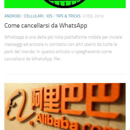
ANDROID
/
CELLULARI
/
IOS
/
TIPS & TRICKS
3 FEB, 2016
Come cancellarsi da WhatsApp
Whatsapp è una delle più note piattaforme mobile per inviare
messaggi ed entrare in contatto con altri utenti da tutte le
parti del mondo. In questo articolo vi spiegheremo come
cancellarsi da WhatsApp. Per...