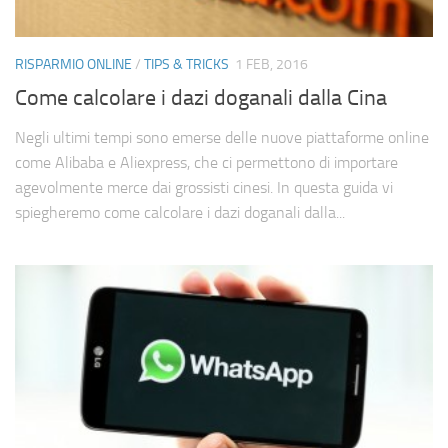
RISPARMIO ONLINE
/
TIPS & TRICKS
1 FEB, 2016
Come calcolare i dazi doganali dalla Cina
Negli ultimi tempi sono emerse delle nuove piattaforme online
come Alibaba e Aliexpress, che ci permettono di importare
agevolmente merce dai grossisti cinesi. In questa guida vi
spiegheremo come calcolare i dazi doganali dalla...