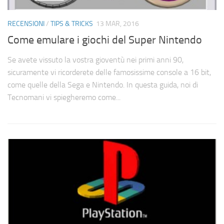
RECENSIONI
/
TIPS & TRICKS
13 MAR, 2016
Come emulare i giochi del Super Nintendo
Se avete vissuto la vostra gioventù nei primi anni 90,
sicuramente vi ricorderete delle famosissime console a 16 bit,
come quelle della Sega e Nintendo. In questa guida, noi di
Tecnomani vi spiegheremo come...