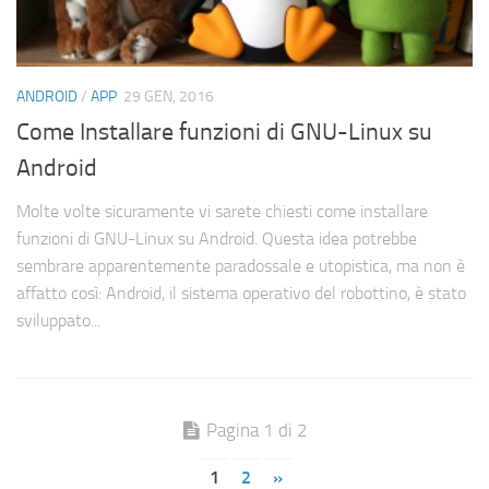
ANDROID
/
APP
29 GEN, 2016
Come Installare funzioni di GNU-Linux su
Android
Molte volte sicuramente vi sarete chiesti come installare
funzioni di GNU-Linux su Android. Questa idea potrebbe
sembrare apparentemente paradossale e utopistica, ma non è
affatto così: Android, il sistema operativo del robottino, è stato
sviluppato...
Pagina 1 di 2
1
2
»