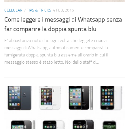
CELLULARI
/
TIPS & TRICKS
4 FEB, 2016
Come leggere i messaggi di Whatsapp senza
far comparire la doppia spunta blu
E’ abbastanza noto che ogni volta che leggete i nuovi
messaggi di Whatsapp, automaticamente comparirà la
famigerata doppia spunta blu assieme all’orario in cui il
messaggio stesso è stato letto. Noi dello staff di...