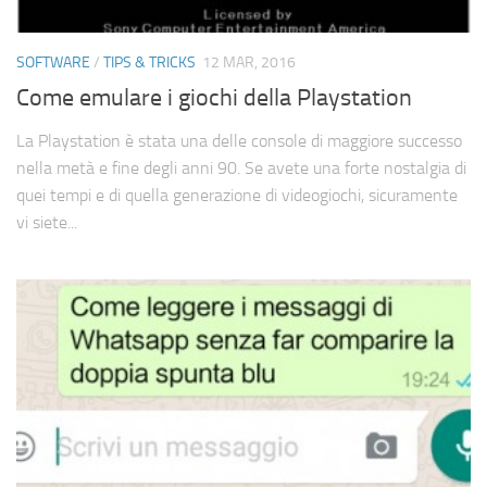
SOFTWARE
/
TIPS & TRICKS
12 MAR, 2016
Come emulare i giochi della Playstation
La Playstation è stata una delle console di maggiore successo
nella metà e fine degli anni 90. Se avete una forte nostalgia di
quei tempi e di quella generazione di videogiochi, sicuramente
vi siete...