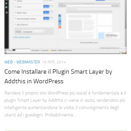
WEB
/
WEBMASTER
19 APR, 2014
Come Installare il Plugin Smart Layer by
Addthis in WordPress
Rendere il proprio sito WordPress più social è fondamentale e il
plugin Smart Layer by Addthis ci viene in aiuto, rendendolo più
intelligente aumentandone le visite, il coinvolgimento degli
utenti ed i guadagni. Probabilmente...