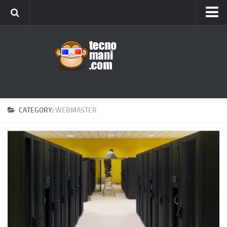
Android
Tips & Tricks
iOS
Web
Windows
CATEGORY:
WEBMASTER
News
Cellulari
Gadget
Recensioni
Contact Us
Privacy