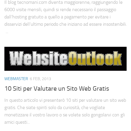
Il blog tecnomani.com diventa maggiorenne, raggiungendo le
6000 visite mensili, quindi si rende necessario il passaggio
dall’hosting gratuito a quello a pagamento per evitare i
disservizi dell’ultimo periodo che iniziano ad essere insostenibili.
...
WEBMASTER
6 FEB, 2013
10 Siti per Valutare un Sito Web Gratis
In questo articolo vi presenterò 10 siti per valutare un sito web
gratis. Che siate spinti solo da curiosità, che vogliate
monetizzare il vostro lavoro o se volete solo gongolarvi con gli
amici questi...