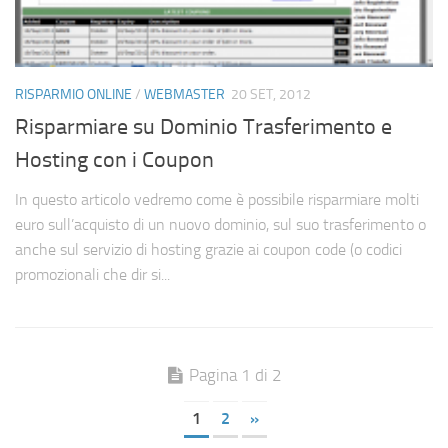
RISPARMIO ONLINE
/
WEBMASTER
20 SET, 2012
Risparmiare su Dominio Trasferimento e
Hosting con i Coupon
In questo articolo vedremo come è possibile risparmiare molti
euro sull’acquisto di un nuovo dominio, sul suo trasferimento o
anche sul servizio di hosting grazie ai coupon code (o codici
promozionali che dir si...
Pagina 1 di 2
1
2
»