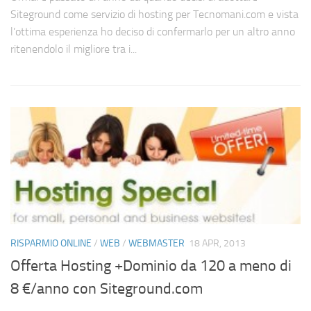
Siteground come servizio di hosting per Tecnomani.com e vista
l’ottima esperienza ho deciso di confermarlo per un altro anno
ritenendolo il migliore tra i...
RISPARMIO ONLINE
/
WEB
/
WEBMASTER
18 APR, 2013
Offerta Hosting +Dominio da 120 a meno di
8 €/anno con Siteground.com