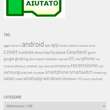
TAG
android
app
apk
come
aggiornamento
bambini
batteria
cellulare
cover
Gearbest
custodie
download
facebook
giochi
iphone
gratis
iOS
google
installare
guida
huawei
internet
iPad
mac
recensione
promozione
musica
offerta
pc
phablet
play store
root
smartphone
smartwatch
samsung
scaricare
streaming
sicurezza
whatsapp
windows
tablet
Windows 10
video
youtube
Xiaomi
CATEGORIE