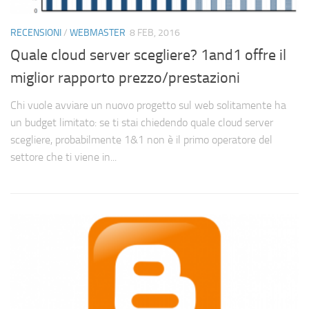
RECENSIONI
/
WEBMASTER
8 FEB, 2016
Quale cloud server scegliere? 1and1 offre il
miglior rapporto prezzo/prestazioni
Chi vuole avviare un nuovo progetto sul web solitamente ha
un budget limitato: se ti stai chiedendo quale cloud server
scegliere, probabilmente 1&1 non è il primo operatore del
settore che ti viene in...