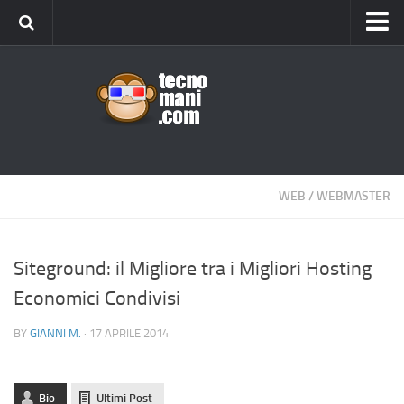
Android
Tips & Tricks
iOS
Web
Windows
WEB
/
WEBMASTER
News
Cellulari
Siteground: il Migliore tra i Migliori Hosting
Economici Condivisi
Gadget
Recensioni
BY
GIANNI M.
· 17 APRILE 2014
Contact Us
Privacy
Bio
Ultimi Post