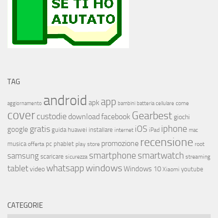
TAG
android
app
apk
come
aggiornamento
bambini
batteria
cellulare
cover
Gearbest
custodie
download
facebook
giochi
iphone
gratis
iOS
google
installare
guida
huawei
internet
iPad
mac
recensione
promozione
musica
offerta
pc
phablet
play store
root
smartphone
smartwatch
samsung
scaricare
streaming
sicurezza
whatsapp
windows
tablet
Windows 10
video
youtube
Xiaomi
CATEGORIE