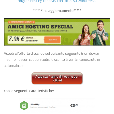
migliori hosting condivisi con focus su WordPress
.
*****Fine aggiornamento*****
Accedi all’offerta cliccando sul pulsante seguente (non dovrai
inserire nessun coupon code, lo sconto ti verrà riconosciuto in
automatico):
Acquista 1 anno di hosting per
7.95 €!
con le seguenti caratteristiche: