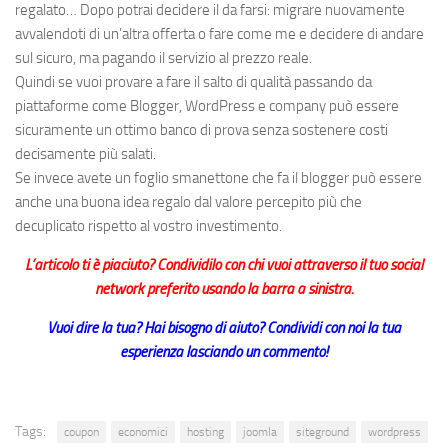
regalato… Dopo potrai decidere il da farsi: migrare nuovamente
avvalendoti di un’altra offerta o fare come me e decidere di andare
sul sicuro, ma pagando il servizio al prezzo reale.
Quindi se vuoi provare a fare il salto di qualità passando da
piattaforme come Blogger, WordPress e company può essere
sicuramente un ottimo banco di prova senza sostenere costi
decisamente più salati.
Se invece avete un foglio smanettone che fa il blogger può essere
anche una buona idea regalo dal valore percepito più che
decuplicato rispetto al vostro investimento.
L’articolo ti è piaciuto? Condividilo con chi vuoi attraverso il tuo social
network preferito usando la barra a sinistra.
Vuoi dire la tua? Hai bisogno di aiuto? Condividi con noi la tua
esperienza lasciando un commento!
Tags:
coupon
economici
hosting
joomla
siteground
wordpress