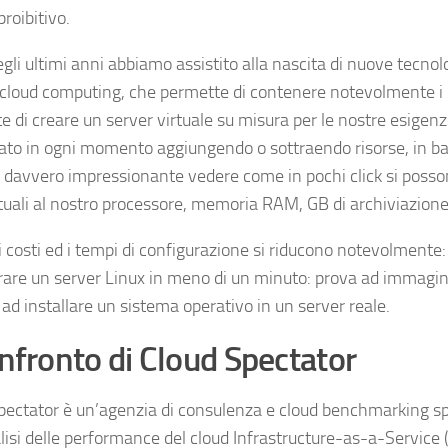
roibitivo.
gli ultimi anni abbiamo assistito alla nascita di nuove tecnolo
cloud computing
, che permette di contenere notevolmente i 
e di creare un server virtuale su misura per le nostre esigen
ato in ogni momento aggiungendo o sottraendo risorse, in bas
è davvero impressionante vedere come in pochi click si poss
rtuali al nostro processore, memoria RAM, GB di archiviazione
 i costi ed i tempi di configurazione si riducono notevolment
rare un server Linux in meno di un minuto: prova ad immag
 ad installare un sistema operativo in un server reale.
onfronto di Cloud Spectator
pectator è un’agenzia di consulenza e cloud benchmarking sp
lisi delle performance del cloud Infrastructure-as-a-Service 