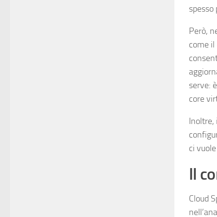
spesso p
Però, ne
come il
consent
aggiorn
serve: 
core vi
Inoltre,
configu
ci vuole
Il c
Cloud S
nell’ana