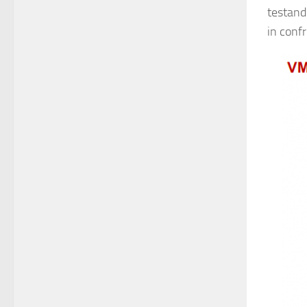
testando
in confr