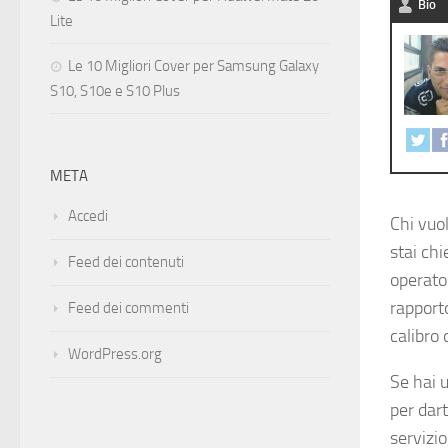
Bio
Lite
Le 10 Migliori Cover per Samsung Galaxy
S10, S10e e S10 Plus
META
Accedi
Chi vuo
stai ch
Feed dei contenuti
operator
rapporto
Feed dei commenti
calibro 
WordPress.org
Se hai 
per dart
servizio