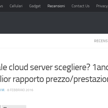
ws
Cellulari
Gadget
Recensioni
Contact Us
Privacy
RECENS
e cloud server scegliere? 1and
lior rapporto prezzo/prestazio
I M.
· 8 FEBBRAIO 2016