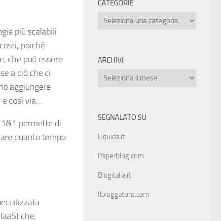
CATEGORIE
gie più scalabili
costi, poiché
ze, che può essere
ARCHIVI
e a ciò che ci
ono aggiungere
 e così via…
SEGNALATO SU
e: 1&1 permette di
inare quanto tempo
Liquida.it
Paperblog.com
Blogitalia.it
Ilbloggatore.com
ecializzata
(IaaS) che,