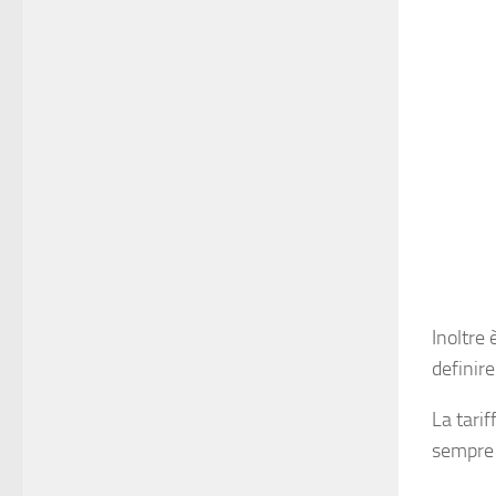
Inoltre 
definire
La tarif
sempre 