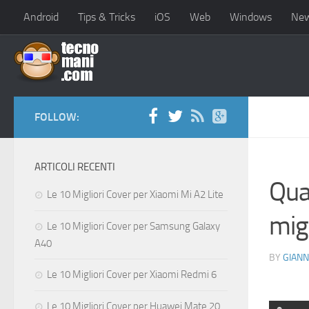
Android
Tips & Tricks
iOS
Web
Windows
Ne
FOLLOW:
ARTICOLI RECENTI
Qual
Le 10 Migliori Cover per Xiaomi Mi A2 Lite
mig
Le 10 Migliori Cover per Samsung Galaxy
A40
BY
GIANN
Le 10 Migliori Cover per Xiaomi Redmi 6
Le 10 Migliori Cover per Huawei Mate 20