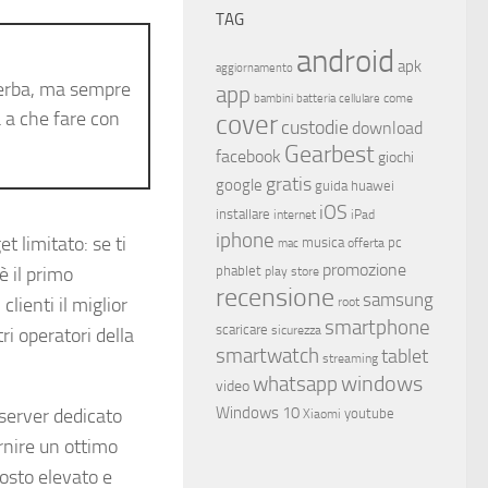
TAG
android
apk
aggiornamento
erba, ma sempre
app
come
bambini
batteria
cellulare
 a che fare con
cover
custodie
download
Gearbest
facebook
giochi
gratis
google
guida
huawei
iOS
installare
internet
iPad
iphone
 limitato: se ti
musica
offerta
pc
mac
promozione
 il primo
phablet
play store
recensione
samsung
lienti il miglior
root
smartphone
scaricare
sicurezza
ri operatori della
smartwatch
tablet
streaming
whatsapp
windows
video
Windows 10
server dedicato
youtube
Xiaomi
rnire un ottimo
costo elevato e