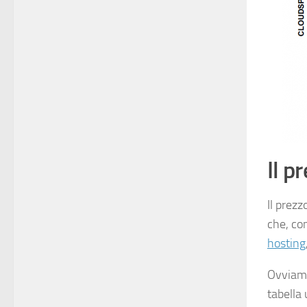
Il p
Il prezz
che, co
hosting
Ovviame
tabella 