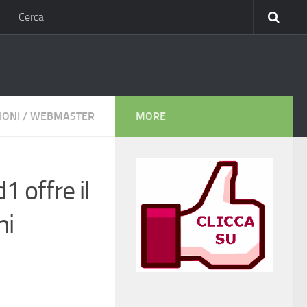
Cerca
IONI
/
WEBMASTER
MORE
1 offre il
ni