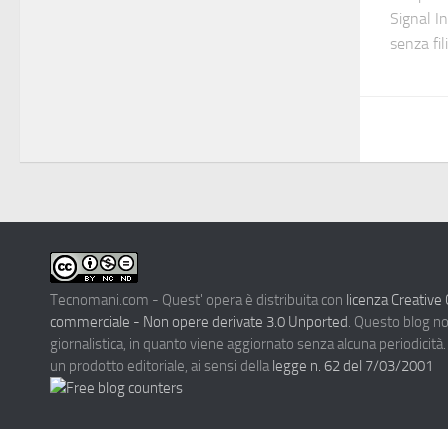
Signal In
senza fil
Tecnomani.com - Quest' opera è distribuita con
licenza Creativ
commerciale - Non opere derivate 3.0 Unported
. Questo blog n
giornalistica, in quanto viene aggiornato senza alcuna periodicità
un prodotto editoriale, ai sensi della
legge n. 62 del 7/03/2001