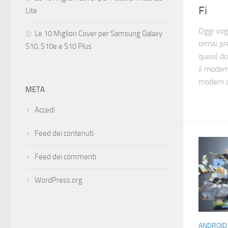
Fi
Lite
Oggi vog
Le 10 Migliori Cover per Samsung Galaxy
ormai pr
S10, S10e e S10 Plus
quasi) d
il modem
modem ad
META
Accedi
Feed dei contenuti
Feed dei commenti
WordPress.org
ANDROID