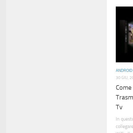
ANDROID
30 GIU, 
Come C
Trasme
Tv
In quest
collegare