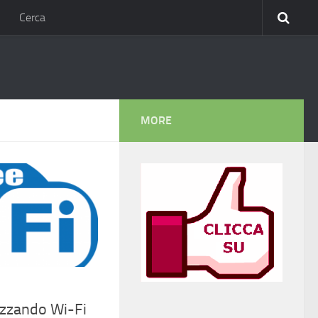
Cerca
MORE
lizzando Wi-Fi