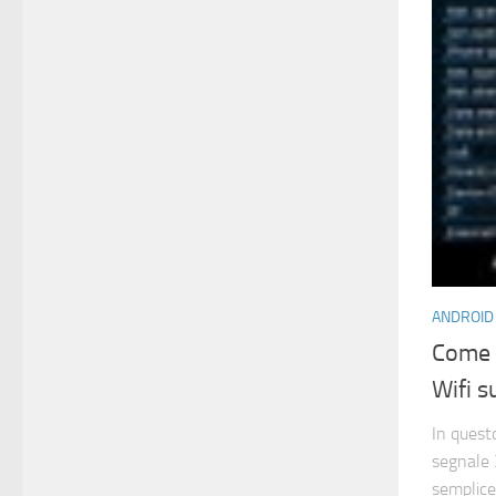
ANDROID
Come 
Wifi s
In quest
segnale 
semplice