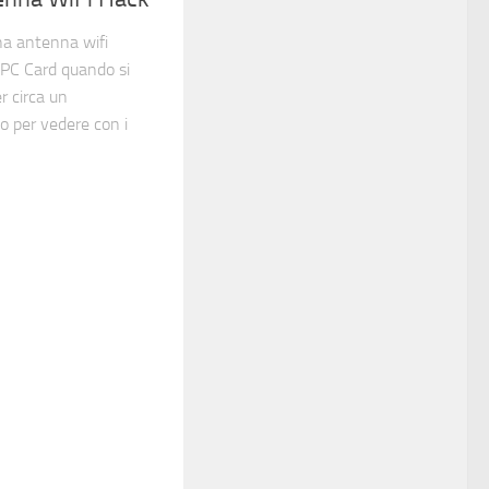
na antenna wifi
o PC Card quando si
r circa un
o per vedere con i