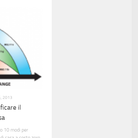
, 2013
icare il
sa
mo 10 modi per
 di casa a costo zero,