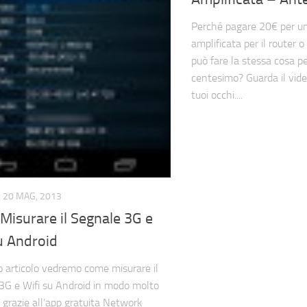
Perché pagare 20€ per u
amplificata per il router 
può fare la stessa cosa pe
centesimo? Guarda il vide
tuoi occhi....
20 MAG, 2013
Misurare il Segnale 3G e
u Android
o articolo vedremo come misurare il
3G e Wifi su Android in modo molto
 grazie all’app gratuita Network