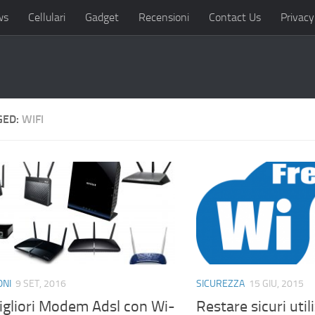
ws
Cellulari
Gadget
Recensioni
Contact Us
Privacy
GED:
WIFI
ONI
9 SET, 2016
SICUREZZA
15 GIU, 2015
igliori Modem Adsl con Wi-
Restare sicuri uti