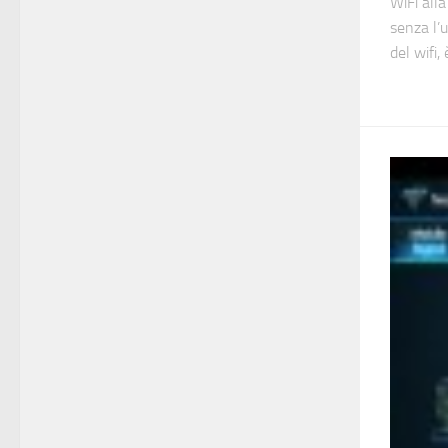
WiFi all
senza l’u
del wifi, 