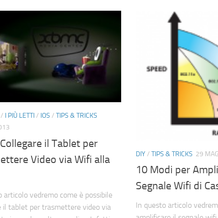
/
I PIÙ LETTI
/
IOS
/
TIPS & TRICKS
2013
ollegare il Tablet per
DIY
/
TIPS & TRICKS
29 MAG
ttere Video via Wifi alla
10 Modi per Amplif
Segnale Wifi di Ca
o articolo vedremo come è possibile
In questo articolo vedre
 il tablet per trasmettere video via
amplificare il segnale wifi