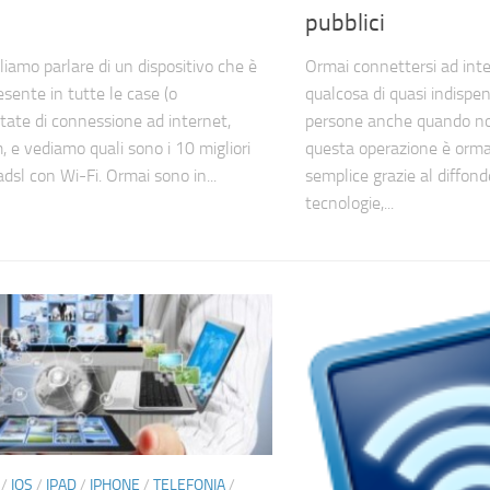
pubblici
liamo parlare di un dispositivo che è
Ormai connettersi ad int
esente in tutte le case (o
qualcosa di quasi indispe
otate di connessione ad internet,
persone anche quando non
, e vediamo quali sono i 10 migliori
questa operazione è orma
sl con Wi-Fi. Ormai sono in...
semplice grazie al diffond
tecnologie,...
/
IOS
/
IPAD
/
IPHONE
/
TELEFONIA
/