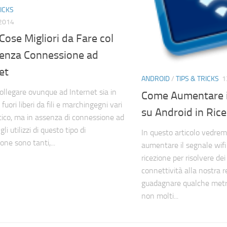
RICKS
2014
Cose Migliori da Fare col
senza Connessione ad
et
ANDROID
/
TIPS & TRICKS
1
collegare ovunque ad Internet sia in
Come Aumentare il
fuori liberi da fili e marchingegni vari
su Android in Ric
tico, ma in assenza di connessione ad
gli utilizzi di questo tipo di
In questo articolo vedrem
ne sono tanti,...
aumentare il segnale wifi
ricezione per risolvere dei
connettività alla nostra r
guadagnare qualche metro 
non molti...