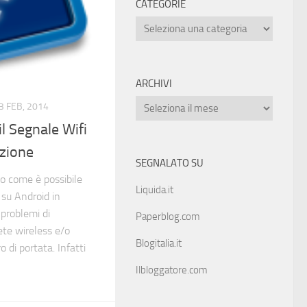
CATEGORIE
ARCHIVI
3 FEB, 2014
 Segnale Wifi
ezione
SEGNALATO SU
o come è possibile
Liquida.it
 su Android in
 problemi di
Paperblog.com
ete wireless e/o
Blogitalia.it
di portata. Infatti
Ilbloggatore.com