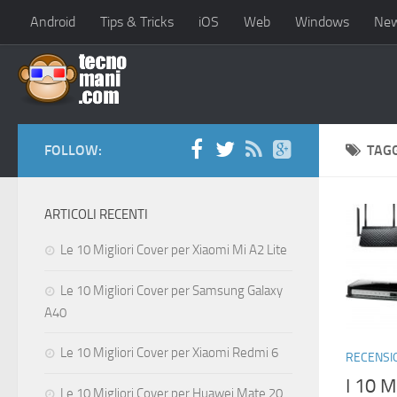
Android
Tips & Tricks
iOS
Web
Windows
Ne
FOLLOW:
TAG
ARTICOLI RECENTI
Le 10 Migliori Cover per Xiaomi Mi A2 Lite
Le 10 Migliori Cover per Samsung Galaxy
A40
Le 10 Migliori Cover per Xiaomi Redmi 6
RECENSI
I 10 M
Le 10 Migliori Cover per Huawei Mate 20