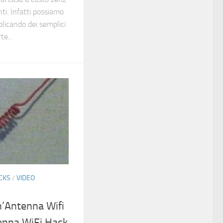
ti. Infatti possiamo
pplicando dei semplici
te...
ICKS
/
VIDEO
’Antenna Wifi
enna WiFi Hack