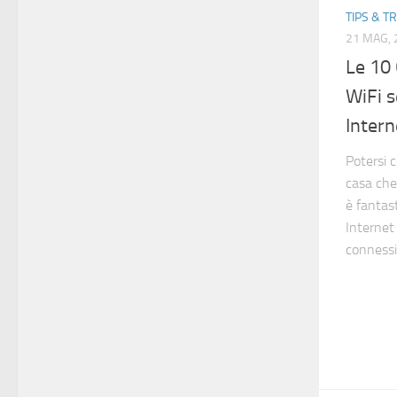
TIPS & T
21 MAG, 
Le 10 
WiFi 
Intern
Potersi 
casa che 
è fantas
Internet 
connessio