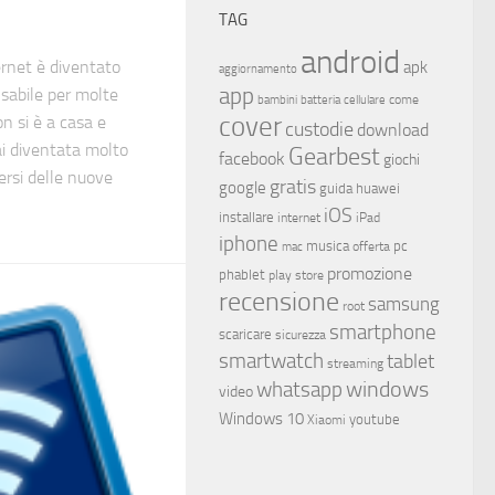
TAG
android
ernet è diventato
apk
aggiornamento
app
nsabile per molte
come
bambini
batteria
cellulare
cover
 si è a casa e
custodie
download
i diventata molto
Gearbest
facebook
giochi
ersi delle nuove
gratis
google
guida
huawei
iOS
installare
internet
iPad
iphone
musica
offerta
pc
mac
promozione
phablet
play store
recensione
samsung
root
smartphone
scaricare
sicurezza
smartwatch
tablet
streaming
whatsapp
windows
video
Windows 10
youtube
Xiaomi