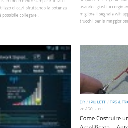
a tv in modo molto semplice. Infatti
usando i giusti accorgimen
tilizzo di cavi, sfruttando la potenza
migliore il segnale wifi a
è possibile collegare...
trucchi, per la maggior par
DIY
/
I PIÙ LETTI
/
TIPS & TR
26 AGO, 2012
Come Costruire un
Amplificata – Ant