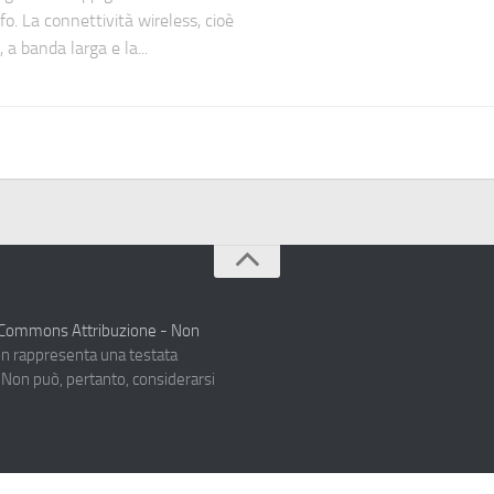
fo. La connettività wireless, cioè
i, a banda larga e la...
e Commons Attribuzione - Non
on rappresenta una testata
. Non può, pertanto, considerarsi