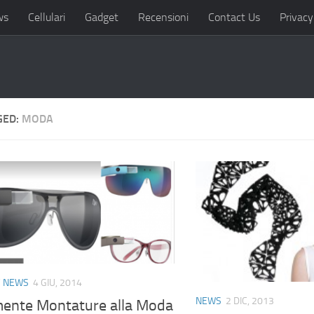
ws
Cellulari
Gadget
Recensioni
Contact Us
Privacy
GED:
MODA
/
NEWS
4 GIU, 2014
NEWS
2 DIC, 2013
mente Montature alla Moda