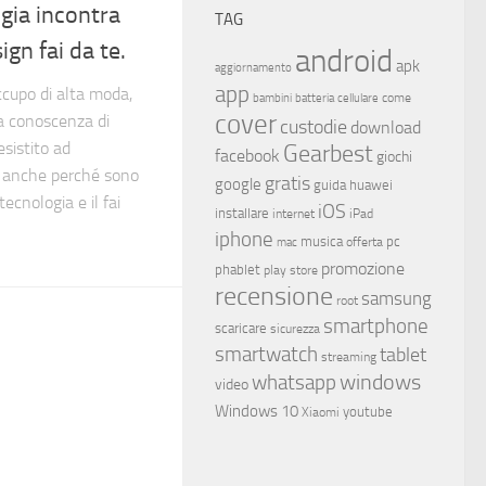
gia incontra
TAG
ign fai da te.
android
apk
aggiornamento
app
cupo di alta moda,
come
bambini
batteria
cellulare
cover
 conoscenza di
custodie
download
sistito ad
Gearbest
facebook
giochi
o anche perché sono
gratis
google
guida
huawei
tecnologia e il fai
iOS
installare
internet
iPad
iphone
musica
offerta
pc
mac
promozione
phablet
play store
recensione
samsung
root
smartphone
scaricare
sicurezza
smartwatch
tablet
streaming
whatsapp
windows
video
Windows 10
youtube
Xiaomi