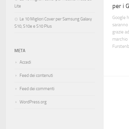
per i 
Lite
Google h
Le 10 Migliori Cover per Samsung Galaxy
saranno 
S10, S10e e S10 Plus
grazie a
marchio 
Furstenb
META
Accedi
Feed dei contenuti
Feed dei commenti
WordPress.org