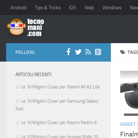
Android
Tips & Tricks
iOS
Web
Windows
Ne
FOLLOW:
TAG
ARTICOLI RECENTI
Le 10 Migliori Cover per Xiaomi Mi A2 Lite
Le 10 Migliori Cover per Samsung Galaxy
A40
Le 10 Migliori Cover per Xiaomi Redmi 6
GADGET
Final
Le 10 Migliori Cover per Huawei Mate 20