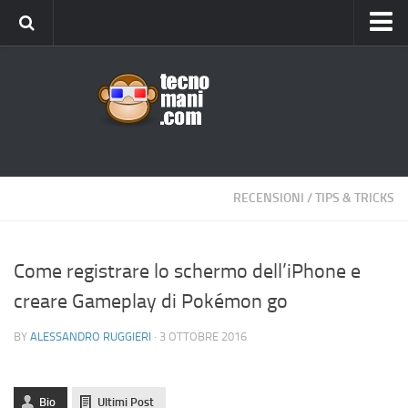
Android
Tips & Tricks
iOS
Web
Windows
RECENSIONI
/
TIPS & TRICKS
News
Cellulari
Come registrare lo schermo dell’iPhone e
creare Gameplay di Pokémon go
Gadget
Recensioni
BY
ALESSANDRO RUGGIERI
· 3 OTTOBRE 2016
Contact Us
Privacy
Bio
Ultimi Post