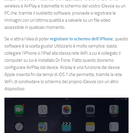
wireless e AirPlay e trasmette lo schermo del vostro iDevice su un
PC che, tramite il suddetto software, provvede a registrare le
immagini con un’ottima qualità e a salvarle su un file video
accessibile in qualsiasi momento.
Se vi attira l’idea di poter
registrare lo schermo dell’iPhone
, questo
software è la scelta giusta! Utilizzarlo è molto semplice: basta
collegare l’iPhone o l’iPad alla stessa rete WiFi a cui è collegato il
computer su cui è installato Dr.Fone. Fatto questo dovremo
configurare AirPlay dal device. Airplay è una funzione dei device
Apple inserita fin dai tempi di iOS 7 che permette, tramite la rete
WiFi, di condividere lo schermo del proprio iDevice con un altro
dispositivo.