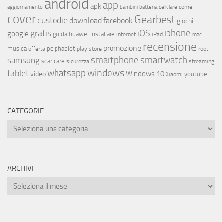
android
app
apk
come
aggiornamento
bambini
batteria
cellulare
cover
Gearbest
custodie
download
facebook
giochi
iphone
gratis
iOS
google
installare
guida
huawei
internet
iPad
mac
recensione
promozione
musica
offerta
pc
phablet
play store
root
smartphone
smartwatch
samsung
scaricare
streaming
sicurezza
whatsapp
windows
tablet
Windows 10
video
youtube
Xiaomi
CATEGORIE
ARCHIVI