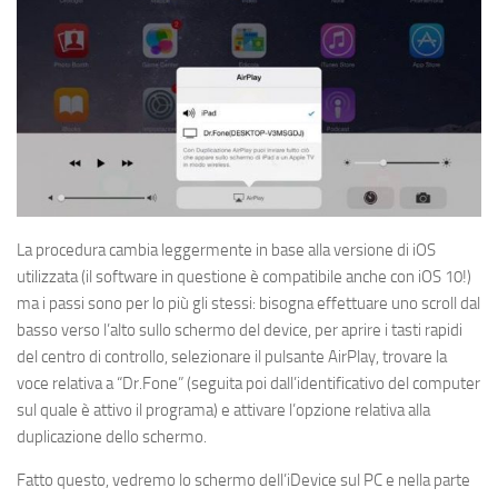
La procedura cambia leggermente in base alla versione di iOS
utilizzata (il software in questione è compatibile anche con iOS 10!)
ma i passi sono per lo più gli stessi: bisogna effettuare uno scroll dal
basso verso l’alto sullo schermo del device, per aprire i tasti rapidi
del centro di controllo, selezionare il pulsante AirPlay, trovare la
voce relativa a “Dr.Fone” (seguita poi dall’identificativo del computer
sul quale è attivo il programa) e attivare l’opzione relativa alla
duplicazione dello schermo.
Fatto questo, vedremo lo schermo dell’iDevice sul PC e nella parte