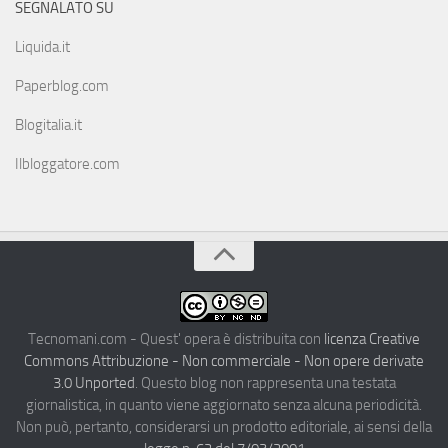
SEGNALATO SU
Liquida.it
Paperblog.com
Blogitalia.it
Ilbloggatore.com
Tecnomani.com - Quest' opera è distribuita con
licenza Creative
Commons Attribuzione - Non commerciale - Non opere derivate
3.0 Unported
. Questo blog non rappresenta una testata
giornalistica, in quanto viene aggiornato senza alcuna periodicità.
Non può, pertanto, considerarsi un prodotto editoriale, ai sensi della