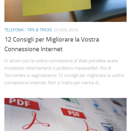
TELEFONIA
/
TIPS & TRICKS
29 GEN, 2016
12 Consigli per Migliorare la Vostra
Connessione Internet
In alcuni casi la vostra connessione al Web potrebbe avere
incresciosi rallentamenti o problemi imprevedibili. Noi di
Tecnomani vi segnaleremo 12 consigli per migliorare la vostra
connessione Internet. Non si tratta per niente di...