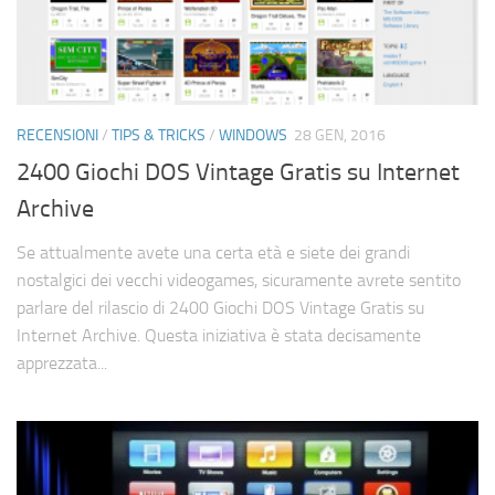
RECENSIONI
/
TIPS & TRICKS
/
WINDOWS
28 GEN, 2016
2400 Giochi DOS Vintage Gratis su Internet
Archive
Se attualmente avete una certa età e siete dei grandi
nostalgici dei vecchi videogames, sicuramente avrete sentito
parlare del rilascio di 2400 Giochi DOS Vintage Gratis su
Internet Archive. Questa iniziativa è stata decisamente
apprezzata...