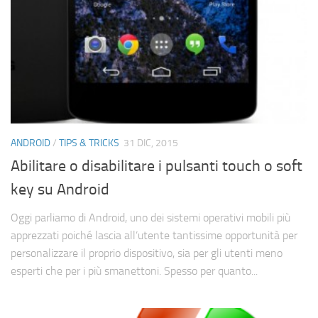
ANDROID
/
TIPS & TRICKS
31 DIC, 2015
Abilitare o disabilitare i pulsanti touch o soft
key su Android
Oggi parliamo di Android, uno dei sistemi operativi mobili più
apprezzati poiché lascia all’utente tantissime opportunità per
personalizzare il proprio dispositivo, sia per gli utenti meno
esperti che per i più smanettoni. Spesso per quanto...