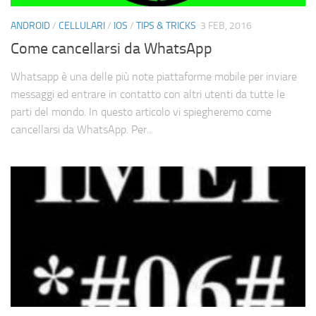
Cerca
ANDROID
/
CELLULARI
/
IOS
/
TIPS & TRICKS
3 FEB, 2016
Come cancellarsi da WhatsApp
Whatsapp è una delle più note piattaforme mobile per inviare
messaggi ed entrare in contatto con altri utenti da tutte le
parti del mondo. In questo articolo vi spiegheremo come
cancellarsi da WhatsApp. Per...