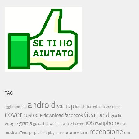
TAG
android
app
apk
come
aggiornamento
bambini
batteria
cellulare
cover
Gearbest
custodie
download
facebook
giochi
iphone
gratis
iOS
google
installare
guida
huawei
internet
iPad
mac
recensione
promozione
musica
offerta
pc
phablet
play store
root