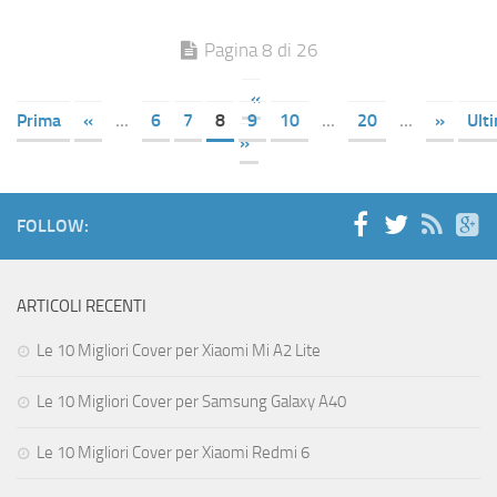
Pagina 8 di 26
«
Prima
«
...
6
7
8
9
10
...
20
...
»
Ult
»
FOLLOW:
ARTICOLI RECENTI
Le 10 Migliori Cover per Xiaomi Mi A2 Lite
Le 10 Migliori Cover per Samsung Galaxy A40
Le 10 Migliori Cover per Xiaomi Redmi 6