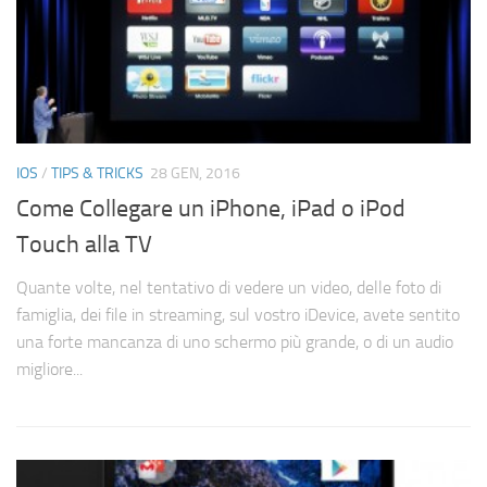
IOS
/
TIPS & TRICKS
28 GEN, 2016
Come Collegare un iPhone, iPad o iPod
Touch alla TV
Quante volte, nel tentativo di vedere un video, delle foto di
famiglia, dei file in streaming, sul vostro iDevice, avete sentito
una forte mancanza di uno schermo più grande, o di un audio
migliore...