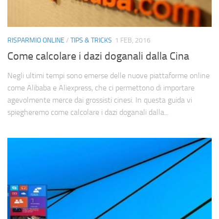
RISPARMIO ONLINE
/
TIPS & TRICKS
1 FEB, 2016
Come calcolare i dazi doganali dalla Cina
Negli ultimi tempi sono emerse delle nuove piattaforme online
come Alibaba e Aliexpress, che ci permettono di importare
agevolmente merce dai grossisti cinesi. In questa guida vi
spiegheremo come calcolare i dazi doganali dalla...