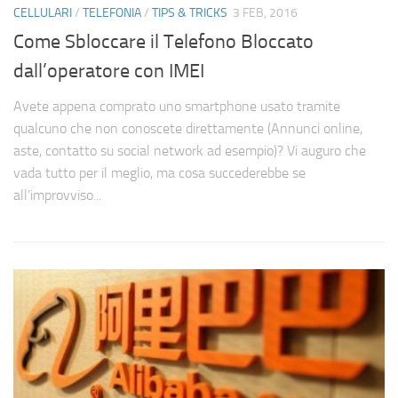
CELLULARI
/
TELEFONIA
/
TIPS & TRICKS
3 FEB, 2016
Come Sbloccare il Telefono Bloccato
dall’operatore con IMEI
Avete appena comprato uno smartphone usato tramite
qualcuno che non conoscete direttamente (Annunci online,
aste, contatto su social network ad esempio)? Vi auguro che
vada tutto per il meglio, ma cosa succederebbe se
all’improvviso...