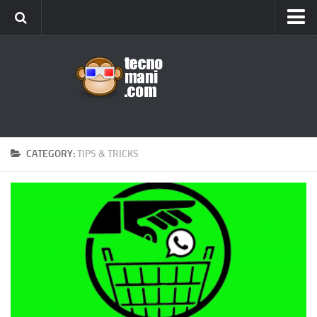
Android
Tips & Tricks
iOS
Web
Windows
CATEGORY:
TIPS & TRICKS
News
Cellulari
Gadget
Recensioni
Contact Us
Privacy