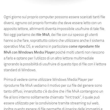
Ogni giorno sul proprio computer possono essere scaricati tanti file
diversi, ognuno col proprio formato che deve essere letto con un
apposito lettore, altrimenti diventa impossibile usufruire di tale file.
Noi oggi parliamo dei
file M4A
, dei file con cui spesso gli utenti
hanno a che fare, soprattutto coloro che utilizzano anche il sistema
operativo Mac OS, e vediamo in particolare
come riprodurre file
M4A con Windows Media Player
poiché molti utenti non riescono
a farlo e optano per l’utilizzo di un altro lettore multimediale
ignorando la possibilità di usufruire di questo tipo di file con il lettore
standard di Windows.
Prima di vedere come utilizzare Windows Media Player per
riprodurre file M4A vediamo il motivo per cui file del genere sono
tanto diffusi; innanzitutto c’è da dire che i file M4A contengono un
file al loro interno solitamente chiamato “hint track”, il quale può
essere utilizzato per la condivisione tramite streaming sul web,
inoltre questo genere di file permette di inserire delle immagini e