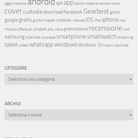
android
app
apk
come
aggiornamento
bambini
batteria
cellulare
cover
Gearbest
custodie
download
facebook
giochi
iphone
gratis
iOS
google
installare
guida
huawei
internet
iPad
mac
recensione
promozione
musica
offerta
pc
phablet
play store
root
smartphone
smartwatch
samsung
scaricare
streaming
sicurezza
whatsapp
windows
tablet
Windows 10
video
youtube
Xiaomi
CATEGORIE
ARCHIVI