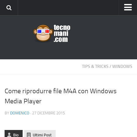
Android
Tips & Tricks
iOS
Web
Windows
TIPS & TRICKS
/
WINDOWS
News
Cellulari
Come riprodurre file M4A con Windows
Media Player
Gadget
Recensioni
BY
DOMENICO
· 27 DICEMBRE 2015
Contact Us
Privacy
Bio
Ultimi Post