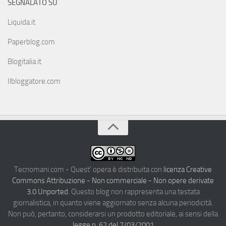
SEGNALATO SU
Liquida.it
Paperblog.com
Blogitalia.it
Ilbloggatore.com
Tecnomani.com - Quest' opera è distribuita con
licenza Creative
Commons Attribuzione - Non commerciale - Non opere derivate
3.0 Unported
. Questo blog non rappresenta una testata
giornalistica, in quanto viene aggiornato senza alcuna periodicità.
Non può, pertanto, considerarsi un prodotto editoriale, ai sensi della
legge n. 62 del 7/03/2001