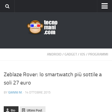
Android
Tips & Tricks
iOS
Web
Windows
ANDROID
/
GADGET
/
IOS
/
PROGRAMMI
News
Cellulari
Zeblaze Rover: lo smartwatch più sottile a
soli 27 euro
Gadget
Recensioni
BY
GIANNI M.
· 14 OTTOBRE 2015
Contact Us
Privacy
Bio
Ultimi Post