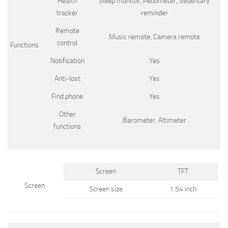
Health
Sleep monitor, Pedometer, Sedentary
tracker
reminder
Remote
Music remote, Camera remote
control
Functions
Notification
Yes
Anti-lost
Yes
Find phone
Yes
Other
Barometer, Altimeter
functions
Screen
TFT
Screen
Screen size
1.54 inch