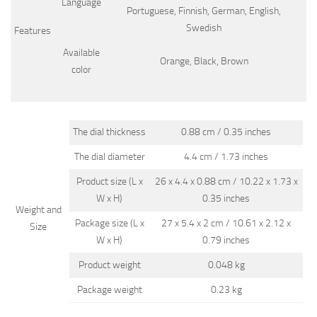
Language
Portuguese, Finnish, German, English,
Swedish
Features
Available
Orange, Black, Brown
color
The dial thickness
0.88 cm / 0.35 inches
The dial diameter
4.4 cm / 1.73 inches
Product size (L x
26 x 4.4 x 0.88 cm / 10.22 x 1.73 x
W x H)
0.35 inches
Weight and
Package size (L x
27 x 5.4 x 2 cm / 10.61 x 2.12 x
Size
W x H)
0.79 inches
Product weight
0.048 kg
Package weight
0.23 kg