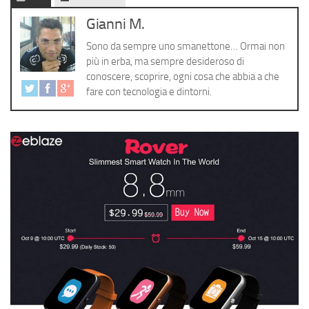
Cerca
Gianni M.
Sono da sempre uno smanettone… Ormai non
più in erba, ma sempre desideroso di
conoscere, scoprire, ogni cosa che abbia a che
fare con tecnologia e dintorni.