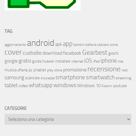
TAG
android
app
apk
come
aggiornamento
bambini
batteria
cellulare
cover
Gearbest
custodie
download
facebook
giochi
iphone
gratis
iOS
google
installare
guida
huawei
internet
iPad
mac
recensione
promozione
musica
offerta
pc
phablet
play store
root
smartphone
smartwatch
samsung
scaricare
streaming
sicurezza
whatsapp
windows
tablet
Windows 10
video
youtube
Xiaomi
CATEGORIE