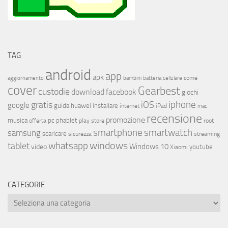
TAG
android
app
apk
come
aggiornamento
bambini
batteria
cellulare
cover
Gearbest
custodie
download
facebook
giochi
iphone
gratis
iOS
google
installare
guida
huawei
internet
iPad
mac
recensione
promozione
musica
offerta
pc
phablet
play store
root
smartphone
smartwatch
samsung
scaricare
streaming
sicurezza
whatsapp
windows
tablet
Windows 10
video
youtube
Xiaomi
CATEGORIE