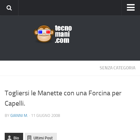
Android
Tips & Tricks
iOS
Web
Windows
SENZA CATEGORIA
News
Cellulari
Togliersi le Manette con una Forcina per
Capelli.
Gadget
Recensioni
BY
GIANNI M.
· 11 GIUGNO 2008
Contact Us
Privacy
Bio
Ultimi Post