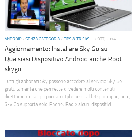
ANDROID
/
SENZA CATEGORIA
/
TIPS & TRICKS
19 OTT, 2014
Aggiornamento: Installare Sky Go su
Qualsiasi Dispositivo Android anche Root
skygo
Tutti gli abbonati Sky possono accedere al servizio Sky Go
gratuitamente che permette di vedere molti contenuti
direttamente sul proprio smartphone o tablet: purtroppo, però,
Sky Go supporta solo iPhone, iPad e alcuni dispositivi...