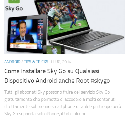
ANDROID
/
TIPS & TRICKS
1 LUG, 2014
Come Installare Sky Go su Qualsiasi
Dispositivo Android anche Root #skygo
Tutti gli abbonati Sky possono fruire del servizio Sky Go
gratuitamente che permette di accedere a molti contenuti
direttamente sul proprio smartphone o tablet: purtroppo però
Sky Go supporta solo iPhone, iPad e alcuni...