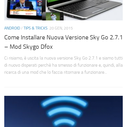
ANDROID
/
TIPS & TRICKS
20 GEN, 2015
Come Installare Nuova Versione Sky Go 2.7.1
– Mod Skygo Dfox
Ci risiamo, è uscita la nuova versione Sky Go 2.7.1 e siamo tutti
di nuovo disperati perchè ha smesso di funzionare e, quindi, alla
ricerca di una mod che lo faccia ritornare a funzionare...