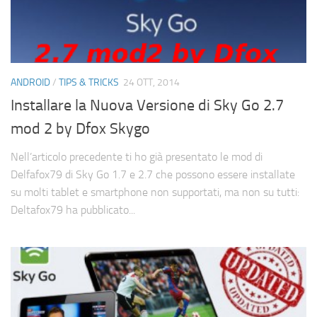
ANDROID
/
TIPS & TRICKS
24 OTT, 2014
Installare la Nuova Versione di Sky Go 2.7
mod 2 by Dfox Skygo
Nell’articolo precedente ti ho già presentato le mod di
Delfafox79 di Sky Go 1.7 e 2.7 che possono essere installate
su molti tablet e smartphone non supportati, ma non su tutti:
Deltafox79 ha pubblicato...