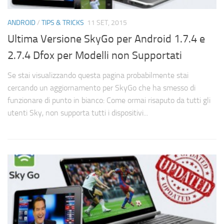
ANDROID
/
TIPS & TRICKS
11 SET, 2015
Ultima Versione SkyGo per Android 1.7.4 e
2.7.4 Dfox per Modelli non Supportati
Se stai visualizzando questa pagina probabilmente stai
cercando un aggiornamento per SkyGo che ha smesso di
funzionare di punto in bianco: Come ormai risaputo da tutti gli
utenti Sky, non supporta tutti i dispositivi...