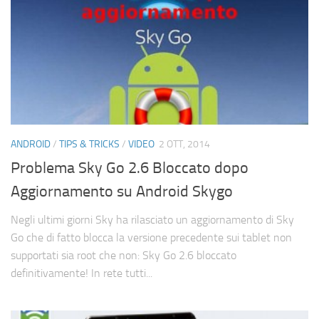
ANDROID
/
TIPS & TRICKS
/
VIDEO
2 OTT, 2014
Problema Sky Go 2.6 Bloccato dopo
Aggiornamento su Android Skygo
Negli ultimi giorni Sky ha rilasciato un aggiornamento di Sky
Go che di fatto blocca la versione precedente sui tablet non
supportati sia root che non: Sky Go 2.6 bloccato
definitivamente! In rete tutti...