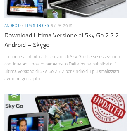
ANDROID
/
TIPS & TRICKS
9 APR, 2015
Download Ultima Versione di Sky Go 2.7.2
Android – Skygo
La rincorsa infinita alle versioni di Sky Go che si susseguono
continua ed il nostro beneamato Deltafox ha pubblicato l’
ultima versione di Sky Go 2.7.2 per Android. I più smalizziati
avranno già capito...