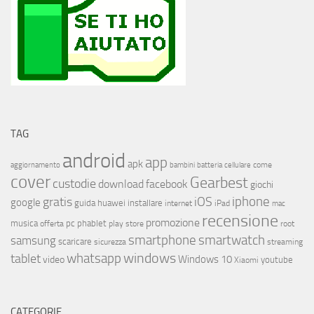
TAG
android
app
apk
come
aggiornamento
bambini
batteria
cellulare
cover
Gearbest
custodie
download
facebook
giochi
iphone
gratis
iOS
google
installare
guida
huawei
internet
iPad
mac
recensione
promozione
musica
offerta
pc
phablet
play store
root
smartphone
smartwatch
samsung
scaricare
streaming
sicurezza
whatsapp
windows
tablet
Windows 10
video
youtube
Xiaomi
CATEGORIE