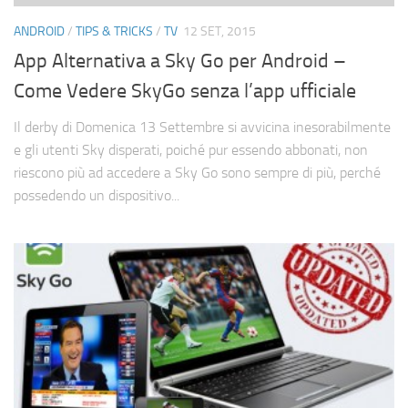
Cerca
ANDROID
/
TIPS & TRICKS
/
TV
12 SET, 2015
App Alternativa a Sky Go per Android –
Come Vedere SkyGo senza l’app ufficiale
Il derby di Domenica 13 Settembre si avvicina inesorabilmente
e gli utenti Sky disperati, poiché pur essendo abbonati, non
riescono più ad accedere a Sky Go sono sempre di più, perché
possedendo un dispositivo...