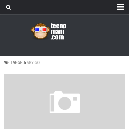
Android
Tips & Tricks
iOS
Web
Windows
TAGGED:
SKY GO
News
Cellulari
Gadget
Recensioni
Contact Us
Privacy