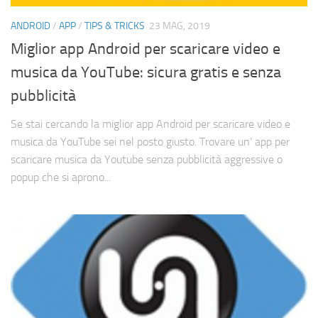
Cerca
ANDROID
/
APP
/
TIPS & TRICKS
23 MAG, 2019
Miglior app Android per scaricare video e
musica da YouTube: sicura gratis e senza
pubblicità
Se stai cercando la miglior app Android per scaricare video e
musica da YouTube sei nel posto giusto. Trovare un’ app per
scaricare musica da Youtube senza pubblicità aggressive o
popup che si aprono...