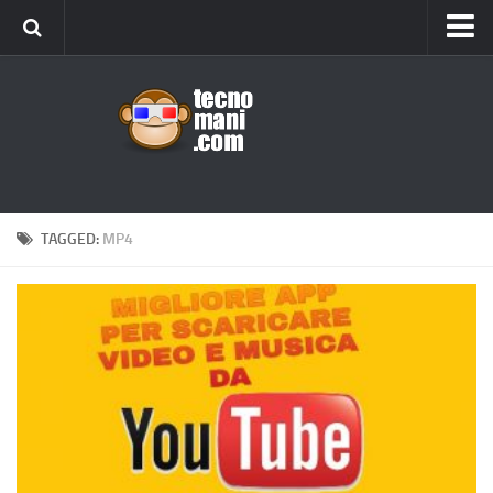
Android
Tips & Tricks
iOS
Web
Windows
TAGGED:
MP4
News
Cellulari
Gadget
Recensioni
Contact Us
Privacy