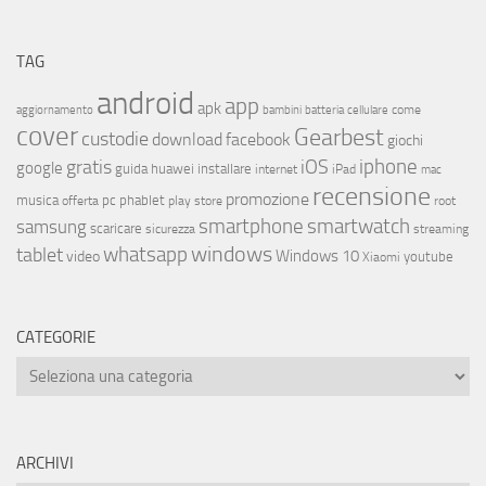
TAG
android
app
apk
come
aggiornamento
bambini
batteria
cellulare
cover
Gearbest
custodie
download
facebook
giochi
iphone
gratis
iOS
google
installare
guida
huawei
internet
iPad
mac
recensione
promozione
musica
offerta
pc
phablet
play store
root
smartphone
smartwatch
samsung
scaricare
streaming
sicurezza
whatsapp
windows
tablet
Windows 10
video
youtube
Xiaomi
CATEGORIE
ARCHIVI