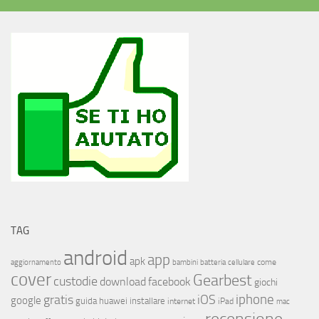
TAG
android
app
apk
come
aggiornamento
bambini
batteria
cellulare
cover
Gearbest
custodie
download
facebook
giochi
iphone
gratis
iOS
google
installare
guida
huawei
internet
iPad
mac