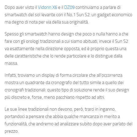
Dopo aver visto il
Vidonn X6
e il
DZ09
continuiamo a parlare di
smartwatch del sol levante con il No.1 Sun S2: un gadget economico
ma degno di nota per via della sua originalità.
Spesso gli smartwatch hanno design che poco o nulla hanno a che
fare con gli orologi tradizionali a cui siamo abituati, invece il Sun S2
va esattamente nella direzione opposta, ed è proprio questa una
delle caratteristiche che lo rende particolare e lo distingue dalla
massa.
Infatti, troviamo un display di forma circolare che all’occorrenza
mostra un quadrante da cronografo del tutto simile a quello dei
cronografi tradizionali: questo tipo di soluzione rende il suo design
più discreto e, forse, meno pacchiano rispetto ad altri.
Le sue linee tradizionali non devono, però, trarci in inganno,
portandoci a pensare che abbia qualche mancanza in merito a
funzionalità, che andremo ad analizzare subito dopo aver parlato del
prezzo.