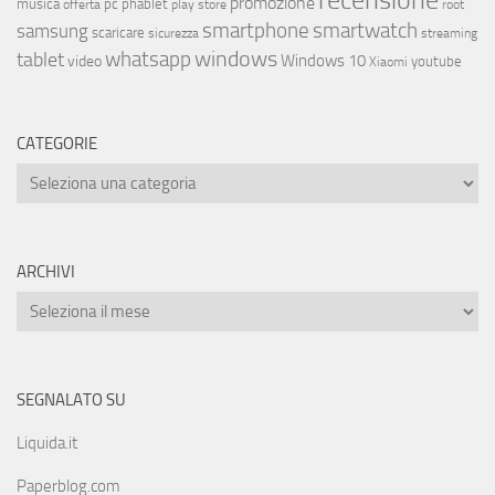
recensione
promozione
musica
offerta
pc
phablet
play store
root
smartphone
smartwatch
samsung
scaricare
streaming
sicurezza
whatsapp
windows
tablet
Windows 10
video
youtube
Xiaomi
CATEGORIE
ARCHIVI
SEGNALATO SU
Liquida.it
Paperblog.com