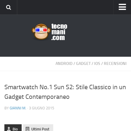
Android
Tips & Tricks
iOS
Web
Windows
ANDROID
/
GADGET
/
IOS
/
RECENSIONI
News
Cellulari
Smartwatch No.1 Sun S2: Stile Classico in un
Gadget Contemporaneo
Gadget
Recensioni
BY
GIANNI M.
· 3 GIUGNO 2015
Contact Us
Privacy
Bio
Ultimi Post