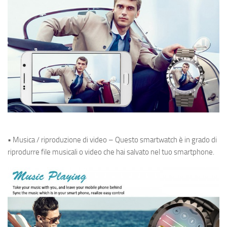
• Musica / riproduzione di video – Questo smartwatch è in grado di
riprodurre file musicali o video che hai salvato nel tuo smartphone.