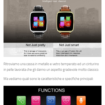
Ritroviamo una cassa in metallo e vetro temperato ed un cinturino
in pelle lavorata che gli danno un aspetto gradevole molto classico.
Ma vediamo quali sono le caratteristiche e specifiche principali: