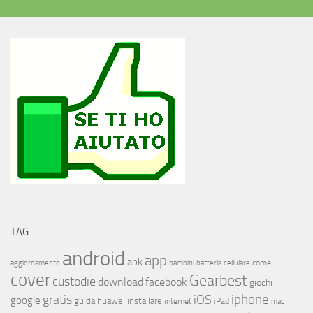
TAG
android
app
apk
come
aggiornamento
bambini
batteria
cellulare
cover
Gearbest
custodie
download
facebook
giochi
iphone
gratis
iOS
google
installare
guida
huawei
internet
iPad
mac