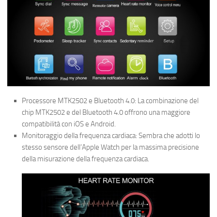
Processore MTK2502 e Bluetooth 4.0: La combinazione del
chip MTK2502 e del Bluetooth 4.0 offrono una maggiore
compatibilità con iOS e Android.
Monitoraggio della frequenza cardiaca: Sembra che adotti lo
stesso sensore dell’Apple Watch per la massima precisione
della misurazione della frequenza cardiaca.