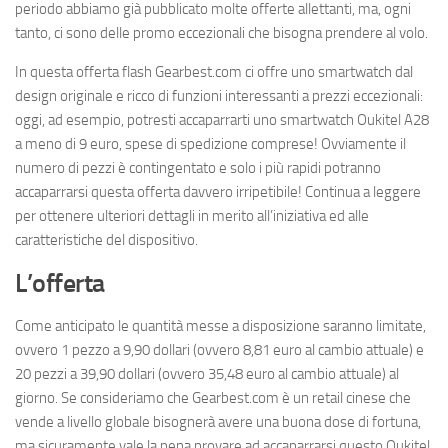
periodo abbiamo già pubblicato molte offerte allettanti, ma, ogni
tanto, ci sono delle promo eccezionali che bisogna prendere al volo.
In questa offerta flash Gearbest.com ci offre uno smartwatch dal
design originale e ricco di funzioni interessanti a prezzi eccezionali:
oggi, ad esempio, potresti accaparrarti uno smartwatch Oukitel A28
a meno di 9 euro, spese di spedizione comprese! Ovviamente il
numero di pezzi è contingentato e solo i più rapidi potranno
accaparrarsi questa offerta davvero irripetibile! Continua a leggere
per ottenere ulteriori dettagli in merito all’iniziativa ed alle
caratteristiche del dispositivo.
L’offerta
Come anticipato le quantità messe a disposizione saranno limitate,
ovvero 1 pezzo a 9,90 dollari (ovvero 8,81 euro al cambio attuale) e
20 pezzi a 39,90 dollari (ovvero 35,48 euro al cambio attuale) al
giorno. Se consideriamo che Gearbest.com è un retail cinese che
vende a livello globale bisognerà avere una buona dose di fortuna,
ma sicuramente vale la pena provare ad accaparrarsi questo Oukitel