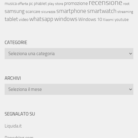
recensione
promozione
musica
offerta
pc
phablet
play store
root
smartphone
smartwatch
samsung
scaricare
streaming
sicurezza
whatsapp
windows
tablet
Windows 10
video
youtube
Xiaomi
CATEGORIE
ARCHIVI
SEGNALATO SU
Liquida.it