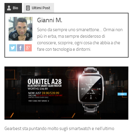
Cerca
Bio
Ultimi Post
Gianni M.
Sono da sempre uno smanettone… Ormai non
più in erba, ma sempre desideroso di
conoscere, scoprire, ogni cosa che abbia a che
fare con tecnologia e dintorni.
Gearbest sta puntando molto sugli smartwatch e nell’ultimo