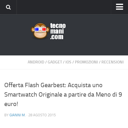
Android
Tips & Tricks
iOS
Web
Windows
ANDROID
/
GADGET
/
IOS
/
PROMOZIONI
/
RECENSIONI
News
Cellulari
Offerta Flash Gearbest: Acquista uno
Smartwatch Originale a partire da Meno di 9
Gadget
euro!
Recensioni
Contact Us
BY
GIANNI M.
· 28 AGOSTO 2015
Privacy