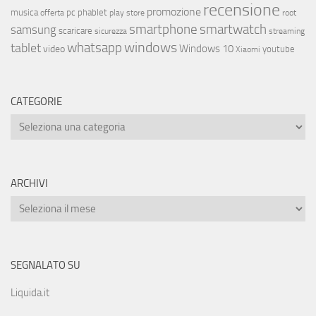
recensione
promozione
musica
offerta
pc
phablet
play store
root
smartphone
smartwatch
samsung
scaricare
streaming
sicurezza
whatsapp
windows
tablet
Windows 10
video
youtube
Xiaomi
CATEGORIE
ARCHIVI
SEGNALATO SU
Liquida.it