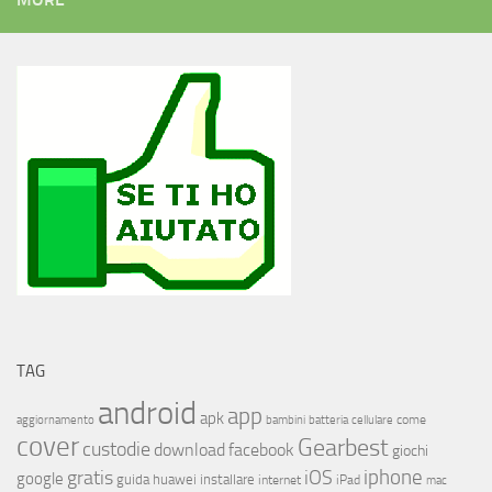
TAG
android
app
apk
come
aggiornamento
bambini
batteria
cellulare
cover
Gearbest
custodie
download
facebook
giochi
iphone
gratis
iOS
google
installare
guida
huawei
internet
iPad
mac