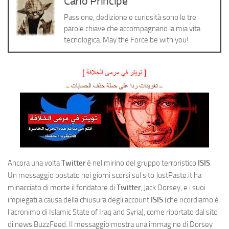
Carlo Principe
Cerca
Passione, dedizione e curiosità sono le tre
parole chiave che accompagnano la mia vita
tecnologica. May the Force be with you!
Ancora una volta
Twitter
è nel mirino del gruppo terroristico
ISIS
.
Un messaggio postato nei giorni scorsi sul sito JustPaste.it ha
minacciato di morte il fondatore di
Twitter
, Jack Dorsey, e i suoi
impiegati a causa della chiusura degli account
ISIS
(che ricordiamo è
l’acronimo di Islamic State of Iraq and Syria), come riportato dal sito
di news BuzzFeed. Il messaggio mostra una immagine di Dorsey