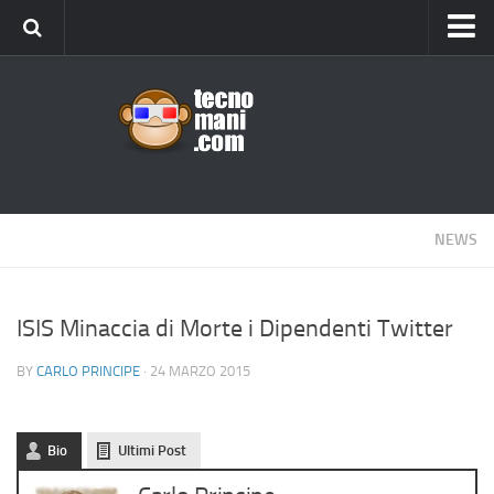
Android
Tips & Tricks
iOS
Web
Windows
NEWS
News
Cellulari
ISIS Minaccia di Morte i Dipendenti Twitter
Gadget
BY
CARLO PRINCIPE
· 24 MARZO 2015
Recensioni
Contact Us
Bio
Ultimi Post
Privacy