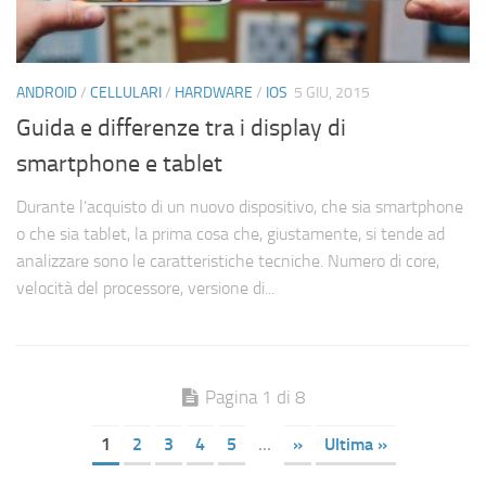
ANDROID
/
CELLULARI
/
HARDWARE
/
IOS
5 GIU, 2015
Guida e differenze tra i display di
smartphone e tablet
Durante l’acquisto di un nuovo dispositivo, che sia smartphone
o che sia tablet, la prima cosa che, giustamente, si tende ad
analizzare sono le caratteristiche tecniche. Numero di core,
velocità del processore, versione di...
Pagina 1 di 8
1
2
3
4
5
...
»
Ultima »