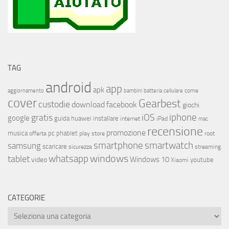
TAG
android
app
apk
come
aggiornamento
bambini
batteria
cellulare
cover
Gearbest
custodie
download
facebook
giochi
iphone
gratis
iOS
google
installare
guida
huawei
internet
iPad
mac
recensione
promozione
musica
offerta
pc
phablet
play store
root
smartphone
smartwatch
samsung
scaricare
streaming
sicurezza
whatsapp
windows
tablet
Windows 10
video
youtube
Xiaomi
CATEGORIE