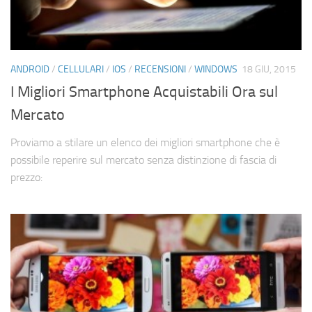
ANDROID
/
CELLULARI
/
IOS
/
RECENSIONI
/
WINDOWS
18 GIU, 2015
I Migliori Smartphone Acquistabili Ora sul
Mercato
Proviamo a stilare un elenco dei migliori smartphone che è
possibile reperire sul mercato senza distinzione di fascia di
prezzo: