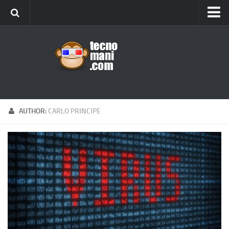
Android
Tips & Tricks
iOS
Web
Windows
AUTHOR:
CARLO PRINCIPE
News
Cellulari
Gadget
Recensioni
Contact Us
Privacy