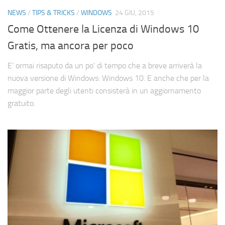
NEWS
/
TIPS & TRICKS
/
WINDOWS
24 GIU, 2015
Come Ottenere la Licenza di Windows 10
Gratis, ma ancora per poco
E’ ormai risaputo da un po’ di tempo che a breve arriverà la
nuova versione di Windows: Windows 10. E anche che per la
maggior parte degli utenti consisterà in un aggiornamento
gratuito.