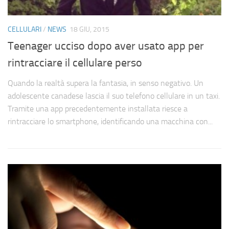
CELLULARI
/
NEWS
18 GIU, 2015
Teenager ucciso dopo aver usato app per
rintracciare il cellulare perso
Quando la realtà supera la fantasia, in senso negativo. Un
adolescente canadese lascia il suo telefono cellulare in un taxi.
Tramite una app precedentemente installata riesce a
rintracciare lo smartphone, identificando una macchina con...