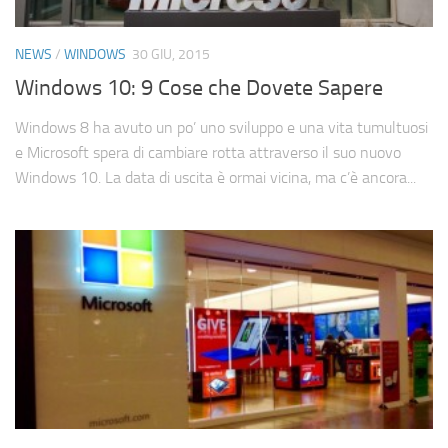
NEWS
/
WINDOWS
30 GIU, 2015
Windows 10: 9 Cose che Dovete Sapere
Windows 8 ha avuto un po’ uno sviluppo e una vita tumultuosi
e Microsoft spera di cambiare rotta attraverso il suo nuovo
Windows 10. La data di uscita è ormai vicina, ma c’è ancora...