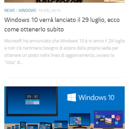
NEWS
/
WINDOWS
19 GIU, 2015
Windows 10 verrà lanciato il 29 luglio, ecco
come ottenerlo subito
Microsoft ha annunciato che Windows 10 è in arrivo il 29 luglio
e non c’è nemmeno bisogno di alzarsi dalla propria sedia per
ottenere un posto nella linea di aggiornamento, ovvero la
“lista” di...