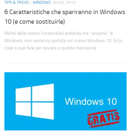
TIPS & TRICKS
/
WINDOWS
30 GIU, 2015
6 Caratteristiche che spariranno in Windows
10 (e come sostituirle)
Molte delle vostre funzionalità preferite ma “anziane” di
Windows, non verranno portate sul nuovo Windows 10. Ecco
cosa si può fare per ovviare a questa mancanza.