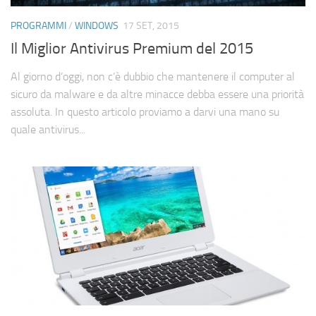
Cerca
PROGRAMMI
/
WINDOWS
17 SET, 2015
Il Miglior Antivirus Premium del 2015
Al giorno d’oggi, non c’è dubbio che mantenere il computer al
sicuro da malware e da altre minacce debba essere una priorità
assoluta. In questo articolo proviamo a darvi una mano su
quale antivirus...