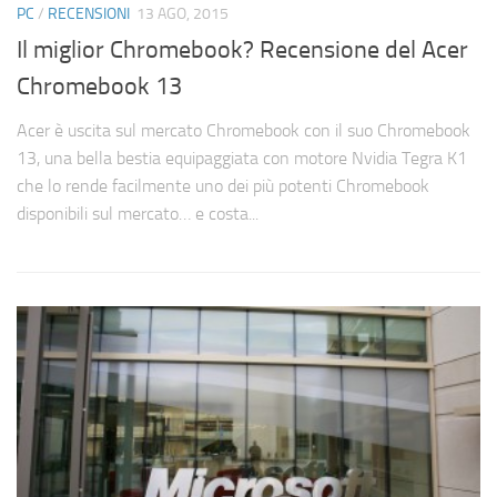
PC
/
RECENSIONI
13 AGO, 2015
Il miglior Chromebook? Recensione del Acer
Chromebook 13
Acer è uscita sul mercato Chromebook con il suo Chromebook
13, una bella bestia equipaggiata con motore Nvidia Tegra K1
che lo rende facilmente uno dei più potenti Chromebook
disponibili sul mercato… e costa...