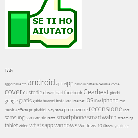
TAG
android
app
apk
come
aggiornamento
bambini
batteria
cellulare
cover
Gearbest
custodie
download
facebook
giochi
iphone
gratis
iOS
google
installare
guida
huawei
internet
iPad
mac
recensione
promozione
musica
offerta
pc
phablet
play store
root
smartphone
smartwatch
samsung
scaricare
streaming
sicurezza
whatsapp
windows
tablet
Windows 10
video
youtube
Xiaomi