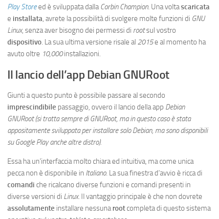
Play Store
ed è sviluppata dalla
Corbin Champion
. Una volta
scaricata
e
installata
, avrete la possibilità di svolgere molte funzioni di
GNU
Linux
, senza aver bisogno dei permessi di
root
sul vostro
dispositivo
. La sua ultima versione risale al
2015
e al momento ha
avuto oltre
10,000
installazioni.
Il lancio dell’app Debian GNURoot
Giunti a questo punto è possibile passare al secondo
imprescindibile
passaggio, ovvero il lancio della app
Debian
GNURoot (si tratta sempre di GNURoot, ma in questo caso è stata
appositamente sviluppata per installare solo Debian, ma sono disponibili
su Google Play anche altre distro)
.
Essa ha un’interfaccia molto chiara ed intuitiva, ma come unica
pecca non è disponibile in
Italiano
. La sua finestra d’avvio è ricca di
comandi
che ricalcano diverse funzioni e comandi presenti in
diverse versioni di
Linux
. Il vantaggio principale è che non dovrete
assolutamente
installare nessuna
root
completa di questo sistema