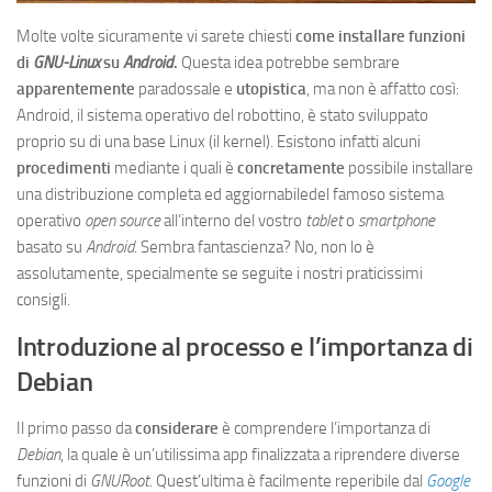
Molte volte sicuramente vi sarete chiesti
come installare funzioni
di
GNU-Linux
su
Android
.
Questa idea potrebbe sembrare
apparentemente
paradossale e
utopistica
, ma non è affatto così:
Android, il sistema operativo del robottino, è stato sviluppato
proprio su di una base Linux (il kernel). Esistono infatti alcuni
procedimenti
mediante i quali è
concretamente
possibile installare
una distribuzione completa ed aggiornabiledel famoso sistema
operativo
open source
all’interno del vostro
tablet
o
smartphone
basato su
Android
. Sembra fantascienza? No, non lo è
assolutamente, specialmente se seguite i nostri praticissimi
consigli.
Introduzione al processo e l’importanza di
Debian
Il primo passo da
considerare
è comprendere l’importanza di
Debian
, la quale è un’utilissima app finalizzata a riprendere diverse
funzioni di
GNURoot
. Quest’ultima è facilmente reperibile dal
Google