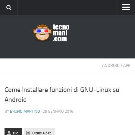
Android
Tips & Tricks
iOS
Web
Windows
ANDROID
/
APP
News
Cellulari
Come Installare funzioni di GNU-Linux su
Android
Gadget
Recensioni
BY
BRUNO MARTINO
· 29 GENNAIO 2016
Contact Us
Privacy
Bio
Ultimi Post