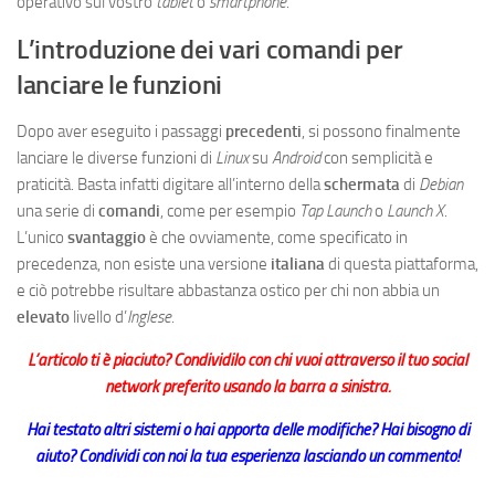
operativo sul vostro
tablet
o
smartphone
.
L’introduzione dei vari comandi per
lanciare le funzioni
Dopo aver eseguito i passaggi
precedenti
, si possono finalmente
lanciare le diverse funzioni di
Linux
su
Android
con semplicità e
praticità. Basta infatti digitare all’interno della
schermata
di
Debian
una serie di
comandi
, come per esempio
Tap Launch
o
Launch X
.
L’unico
svantaggio
è che ovviamente, come specificato in
precedenza, non esiste una versione
italiana
di questa piattaforma,
e ciò potrebbe risultare abbastanza ostico per chi non abbia un
elevato
livello d’
Inglese
.
L’articolo ti è piaciuto? Condividilo con chi vuoi attraverso il tuo social
network preferito usando la barra a sinistra.
Hai testato altri sistemi o hai apporta delle modifiche? Hai bisogno di
aiuto? Condividi con noi la tua esperienza lasciando un commento!