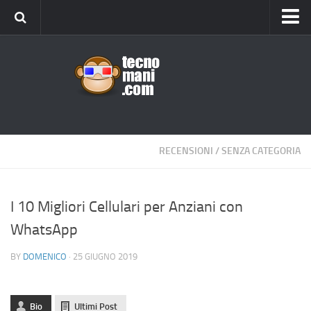
Android
Tips & Tricks
iOS
Web
Windows
RECENSIONI
/
SENZA CATEGORIA
News
Cellulari
I 10 Migliori Cellulari per Anziani con
WhatsApp
Gadget
Recensioni
BY
DOMENICO
· 25 GIUGNO 2019
Contact Us
Privacy
Bio
Ultimi Post