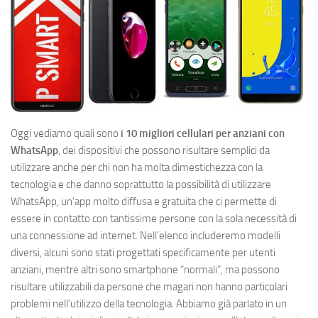
Oggi vediamo quali sono
i 10 migliori cellulari per anziani con
WhatsApp
, dei dispositivi che possono risultare semplici da
utilizzare anche per chi non ha molta dimestichezza con la
tecnologia e che danno soprattutto la possibilità di utilizzare
WhatsApp, un’app molto diffusa e gratuita che ci permette di
essere in contatto con tantissime persone con la sola necessità di
una connessione ad internet. Nell’elenco includeremo modelli
diversi, alcuni sono stati progettati specificamente per utenti
anziani, mentre altri sono smartphone “normali”, ma possono
risultare utilizzabili da persone che magari non hanno particolari
problemi nell’utilizzo della tecnologia. Abbiamo già parlato in un