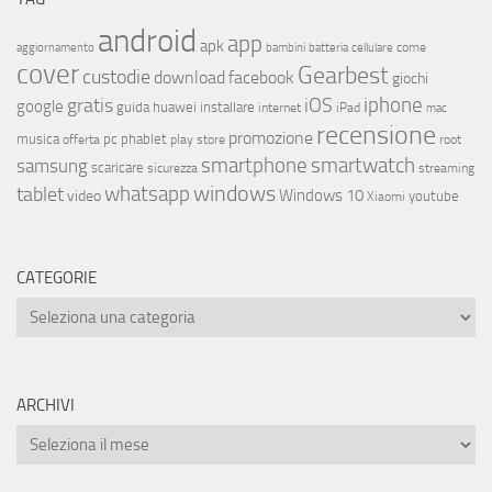
android
app
apk
come
aggiornamento
bambini
batteria
cellulare
cover
Gearbest
custodie
download
facebook
giochi
iphone
gratis
iOS
google
installare
guida
huawei
internet
iPad
mac
recensione
promozione
musica
offerta
pc
phablet
play store
root
smartphone
smartwatch
samsung
scaricare
streaming
sicurezza
whatsapp
windows
tablet
Windows 10
video
youtube
Xiaomi
CATEGORIE
ARCHIVI