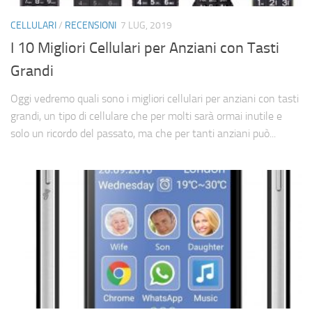
Cerca
CELLULARI
/
RECENSIONI
7 LUG, 2019
I 10 Migliori Cellulari per Anziani con Tasti
Grandi
Oggi vedremo quali sono i migliori cellulari per anziani con tasti
grandi, un tipo di cellulare che per molti sarà ormai inutile e
solo un ricordo del passato, ma che per tanti anziani può...