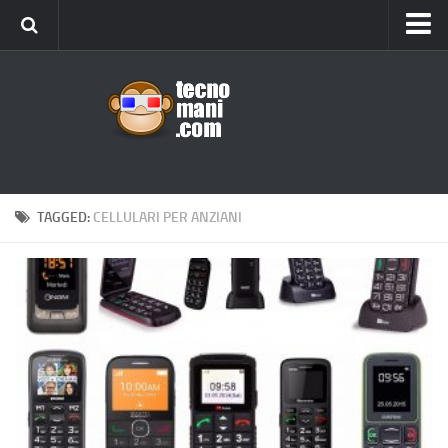
Android
Tips & Tricks
iOS
Web
Windows
TAGGED:
CELLULARI PER ANZIANI
News
Cellulari
Gadget
Recensioni
Contact Us
Privacy