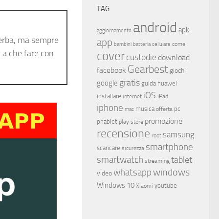
TAG
android
apk
aggiornamento
erba, ma sempre
app
come
bambini
batteria
cellulare
 a che fare con
cover
custodie
download
Gearbest
facebook
giochi
gratis
google
guida
huawei
iOS
installare
internet
iPad
iphone
musica
offerta
pc
mac
promozione
phablet
play store
recensione
samsung
root
smartphone
scaricare
sicurezza
smartwatch
tablet
streaming
whatsapp
windows
video
Windows 10
youtube
Xiaomi