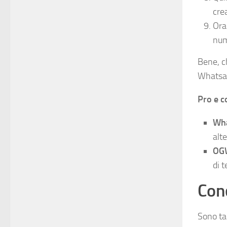
cre
Ora
num
Bene, c
Whatsap
Pro e c
Wh
alt
OG
di 
Conc
Sono ta