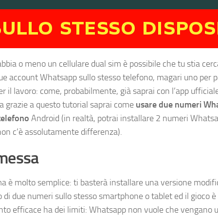
abbia o meno un cellulare dual sim è possibile che tu stia ce
ue account Whatsapp sullo stesso telefono, magari uno per pa
per il lavoro: come, probabilmente, già saprai con l’app ufficial
ma grazie a questo tutorial saprai come
usare due numeri Wha
telefono
Android (in realtà, potrai installare 2 numeri Whats
 non c’è assolutamente differenza).
messa
ema è molto semplice: ti basterà installare una versione modi
o di due numeri sullo stesso smartphone o tablet ed il gioco è f
nto efficace ha dei limiti: Whatsapp non vuole che vengano uti