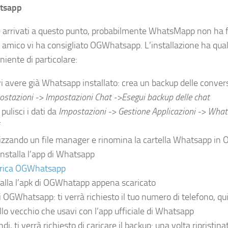
tsapp
e arrivati a questo punto, probabilmente WhatsMapp non ha 
 amico vi ha consigliato OGWhatsapp. L’installazione ha qua
niente di particolare:
i avere già Whatsapp installato: crea un backup delle conver
ostazioni -> Impostazioni Chat ->Esegui backup delle chat
pulisci i dati da
Impostazioni -> Gestione Applicazioni -> What
lizzando un file manager e rinomina la cartella Whatsapp i
installa l’app di Whatsapp
rica OGWhatsapp
talla l’apk di OGWhatapp appena scaricato
i OGWhatsapp: ti verrà richiesto il tuo numero di telefono, qui
llo vecchio che usavi con l’app ufficiale di Whatsapp
di, ti verrà richiesto di caricare il backup: una volta ripristin