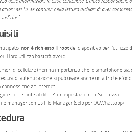
lizzo delle informazioni in esso contenute. L’unico responsabile
e azioni sei Tu: se continui nella lettura dichiari di aver compres
ondizioni.
isiti
ticipato,
non è richiesto il root
del dispositivo per l’utilizzo 
er il loro utilizzo basterà avere:
umeri di cellulare (non ha importanza che lo smartphone sia d
cedura di autenticazione si può usare anche un altro telefono
 connessione ad internet
igini sconosciute abilitate” in Impostazioni -> Sicurezza
file manager con Es File Manager (solo per OGWhatsapp)
cedura