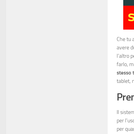
Che tu 
avere d
l’altro 
farlo, 
stesso 
tablet,
Pre
Il sist
per l’us
per qua