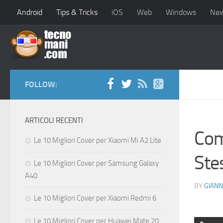
Android
Tips & Tricks
iOS
Web
Windows
Ne
FOLLOW:
ARTICOLI RECENTI
Com
Le 10 Migliori Cover per Xiaomi Mi A2 Lite
Ste
Le 10 Migliori Cover per Samsung Galaxy
A40
BY
GIANN
Le 10 Migliori Cover per Xiaomi Redmi 6
Le 10 Migliori Cover per Huawei Mate 20