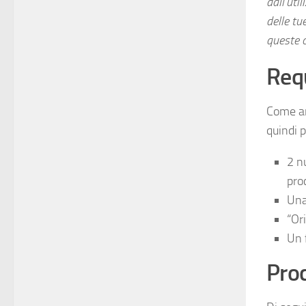
dall’uti
delle tu
queste c
Requ
Come an
quindi p
2 n
pro
Una
“Or
Un 
Pro