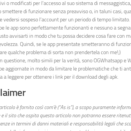
ivi o modificati per l’accesso al suo sistema di messaggistica
 smettere di funzionare senza preavviso o, in taluni casi, qu
e vedersi sospeso l’account per un periodo di tempo limitat
e le app sono perfettamente funzionanti e nessuno a segna
usto avvisarti in modo che tu possa decidere cosa fare con 
volezza. Quindi, se le app presentate smetteranno di funzio
rare qualche problema di sorta non prendertela con me!;)
in questione, molto simili per la verità, sono OGWhatsapp e
e aggiornate in modo da limitare le problematiche che ti ant
 a leggere per ottenere i link per il download degli apk.
laimer
rticolo è fornito così com’è (“As is”), a scopo puramente informa
 e il sito che ospita questo articolo non potranno essere ritenuti
nze in termini di danni materiali e responsabilità legali che sc