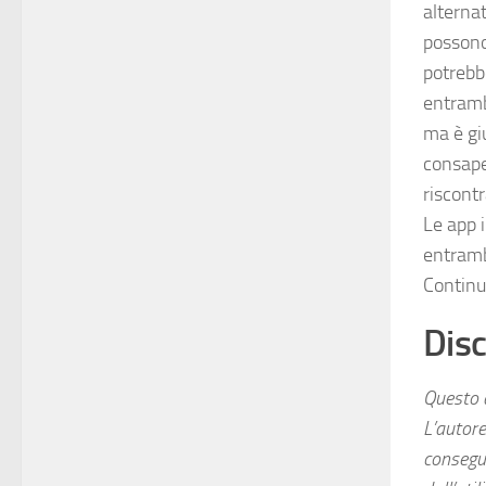
alternat
possono
potrebb
entramb
ma è gi
consape
riscont
Le app 
entramb
Continua
Disc
Questo a
L’autore
consegue