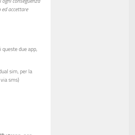
 di ogni conseguenza
o ed accettare
di queste due app,
ual sim, per la
 via sms)