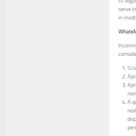
Di segu
serve i
in modo
Whats
Incomin
comoda 
Sca
Apr
Apr
nor
A q
real
dis
per