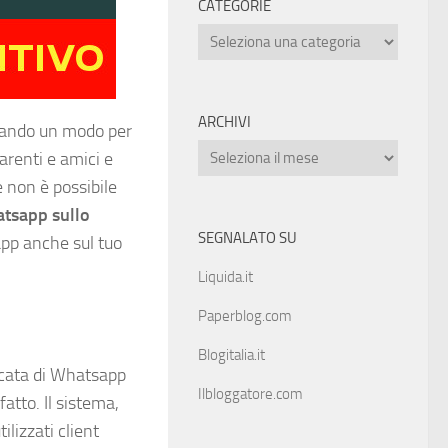
CATEGORIE
ARCHIVI
rcando un modo per
renti e amici e
e non è possibile
tsapp sullo
SEGNALATO SU
app anche sul tuo
Liquida.it
Paperblog.com
Blogitalia.it
ficata di Whatsapp
Ilbloggatore.com
atto. Il sistema,
lizzati client