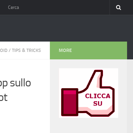
Cerca
OID
/
TIPS & TRICKS
MORE
p sullo
ot