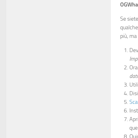
OGWha
Se siet
qualche
più, ma 
Dev
Imp
Ora 
dati
Uti
Dis
Sca
Ins
Apr
que
Quin