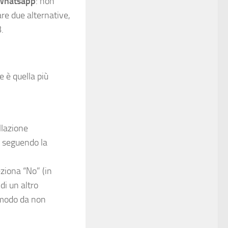
hatsapp
: non
re due alternative,
.
 è quella più
llazione
 seguendo la
eziona “No” (in
di un altro
n modo da non