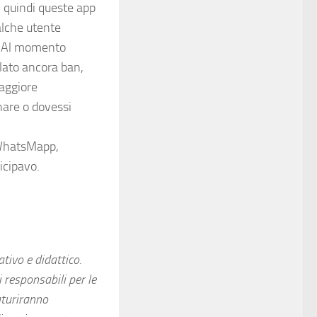
, quindi queste app
alche utente
o. Al momento
lato ancora ban,
maggiore
nare o dovessi
 WhatsMapp,
icipavo.
tivo e didattico.
 responsabili per le
aturiranno