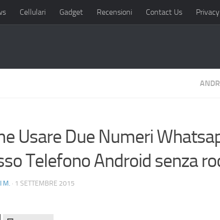
ws
Cellulari
Gadget
Recensioni
Contact Us
Privacy
ANDR
e Usare Due Numeri Whatsap
sso Telefono Android senza ro
I M.
· 1 SETTEMBRE 2015