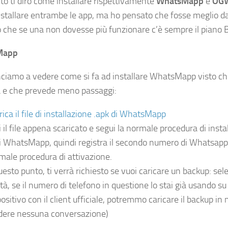
ito ti dirò come installare rispettivamente
WhatsMapp
e
OGW
nstallare entrambe le app, ma ho pensato che fosse meglio da
 che se una non dovesse più funzionare c’è sempre il piano B
Mapp
ciamo a vedere come si fa ad installare WhatsMapp visto che
e che prevede meno passaggi:
rica il file di installazione .apk di WhatsMapp
i il file appena scaricato e segui la normale procedura di insta
i WhatsMapp, quindi registra il secondo numero di Whatsapp
male procedura di attivazione.
uesto punto, ti verrà richiesto se vuoi caricare un backup: sel
tà, se il numero di telefono in questione lo stai già usando su 
positivo con il client ufficiale, potremmo caricare il backup i
dere nessuna conversazione)