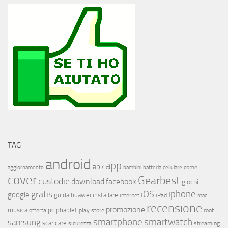
TAG
android
app
apk
come
aggiornamento
bambini
batteria
cellulare
cover
Gearbest
custodie
download
facebook
giochi
iphone
gratis
iOS
google
installare
guida
huawei
internet
iPad
mac
recensione
promozione
musica
offerta
pc
phablet
play store
root
smartphone
smartwatch
samsung
scaricare
streaming
sicurezza