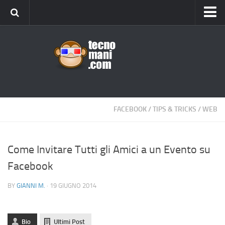
Android
Tips & Tricks
iOS
Web
Windows
FACEBOOK
/
TIPS & TRICKS
/
WEB
News
Cellulari
Come Invitare Tutti gli Amici a un Evento su
Facebook
Gadget
Recensioni
BY
GIANNI M.
· 19 GIUGNO 2014
Contact Us
Privacy
Bio
Ultimi Post