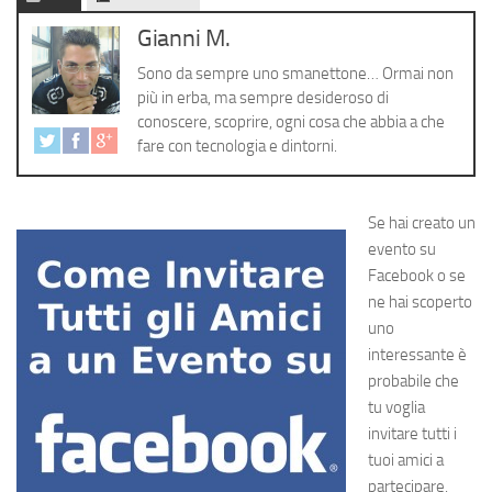
Cerca
Gianni M.
Sono da sempre uno smanettone… Ormai non
più in erba, ma sempre desideroso di
conoscere, scoprire, ogni cosa che abbia a che
fare con tecnologia e dintorni.
Se hai creato un
evento su
Facebook o se
ne hai scoperto
uno
interessante è
probabile che
tu voglia
invitare tutti i
tuoi amici a
partecipare,