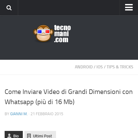
Android
Tips & Tricks
iOS
Web
Windows
ANDROID
/
IOS
/
TIPS & TRICKS
News
Cellulari
Come Inviare Video di Grandi Dimensioni con
Whatsapp (più di 16 Mb)
Gadget
Recensioni
BY
GIANNI M.
· 21 FEBBRAIO 2015
Contact Us
Privacy
Bio
Ultimi Post