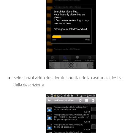
Seleziona il video desiderato spuntando la casellina a destra
della descrizione