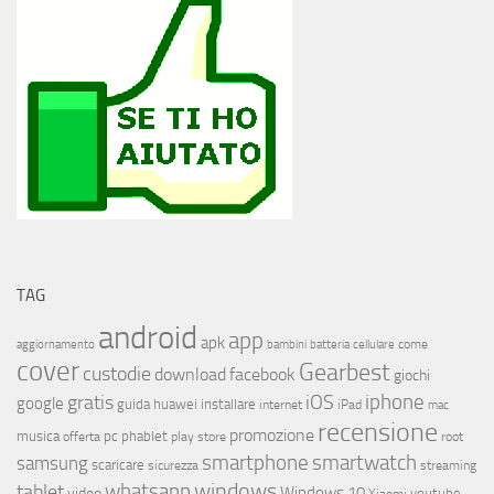
TAG
android
app
apk
come
aggiornamento
bambini
batteria
cellulare
cover
Gearbest
custodie
download
facebook
giochi
iphone
gratis
iOS
google
installare
guida
huawei
internet
iPad
mac
recensione
promozione
musica
offerta
pc
phablet
play store
root
smartphone
smartwatch
samsung
scaricare
streaming
sicurezza
whatsapp
windows
tablet
Windows 10
video
youtube