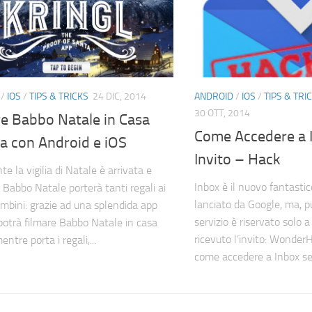
/
IOS
/
TIPS & TRICKS
24 DIC, 2014
ANDROID
/
IOS
/
TIPS & TRI
30 OTT, 2014
re Babbo Natale in Casa
Come Accedere a 
a con Android e iOS
Invito – Hack
e la vigilia di Natale è arrivata e
Inbox è il nuovo fantastic
 Babbo Natale porterà tanti regali ai
lanciato da Google, ma, p
ambini: grazie ad una splendida app
servizio è riservato solo 
otrà filmare Babbo Natale in casa
ricevuto l’invito: Wonder
entre porta i regali,...
come accedere a Inbox se