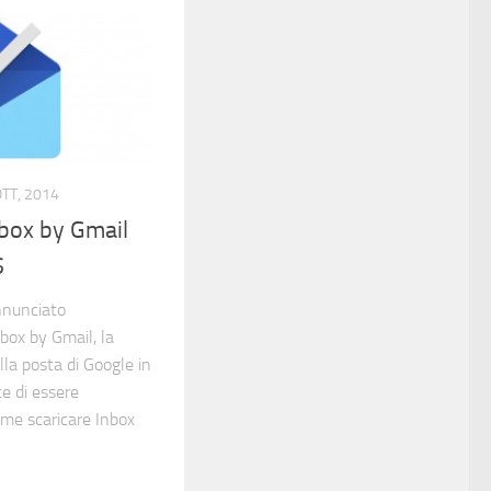
OTT, 2014
box by Gmail
S
nnunciato
nbox by Gmail, la
la posta di Google in
e di essere
ome scaricare Inbox