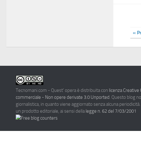
« P
Tecnomani.com - Quest' opera è distribuita con
licenza Creativ
commerciale - Non opere derivate 3.0 Unported
. Questo blog n
giornalistica, in quanto viene aggiornato senza alcuna periodicità
un prodotto editoriale, ai sensi della
legge n. 62 del 7/03/2001