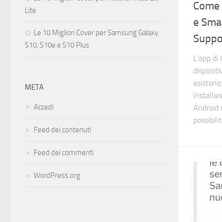
Come I
Lite
e Sma
Le 10 Migliori Cover per Samsung Galaxy
Suppo
S10, S10e e S10 Plus
L’app di 
dispositi
esistono
META
installa
Accedi
Android 
possibilit
Feed dei contenuti
Feed dei commenti
WordPress.org