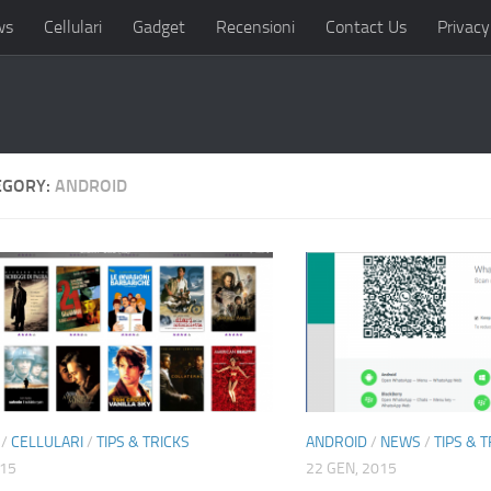
ws
Cellulari
Gadget
Recensioni
Contact Us
Privacy
EGORY:
ANDROID
/
CELLULARI
/
TIPS & TRICKS
ANDROID
/
NEWS
/
TIPS & 
015
22 GEN, 2015