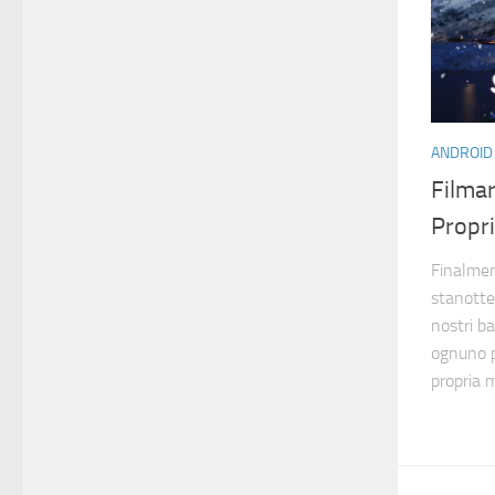
ANDROID
Filma
Propri
Finalment
stanotte
nostri b
ognuno p
propria m