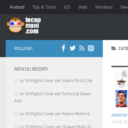
Android
Tips & Tricks
iOS
Web
Windows
Ne
FOLLOW:
CAT
ARTICOLI RECENTI
Le 10 Migliori Cover per Xiaomi Mi A2 Lite
Le 10 Migliori Cover per Samsung Galaxy
A40
Le 10 Migliori Cover per Xiaomi Redmi 6
ANDROID
6 FEB, 2
Le 10 Migliori Cover per Huawei Mate 20