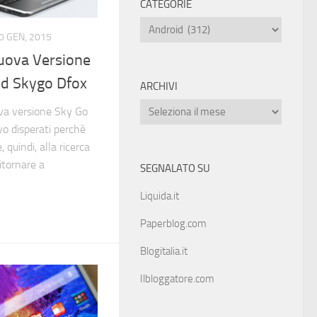
CATEGORIE
0 GEN, 2015
uova Versione
od Skygo Dfox
ARCHIVI
uova versione Sky Go
vo disperati perchè
 quindi, alla ricerca
itornare a
SEGNALATO SU
Liquida.it
Paperblog.com
Blogitalia.it
Ilbloggatore.com