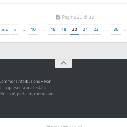
Pagina 20 di 32
rima
«
...
10
...
18
19
20
21
22
...
30
..
e Commons Attribuzione - Non
on rappresenta una testata
. Non può, pertanto, considerarsi
Privacy & Cookie Policy