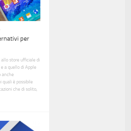
4
ernativi per
llo store ufficiale di
 e a quello di Apple
no anche
i quali è possibile
azioni che di solito,