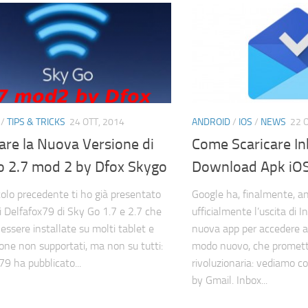
/
TIPS & TRICKS
24 OTT, 2014
ANDROID
/
IOS
/
NEWS
22 
lare la Nuova Versione di
Come Scaricare In
o 2.7 mod 2 by Dfox Skygo
Download Apk iO
icolo precedente ti ho già presentato
Google ha, finalmente, a
i Delfafox79 di Sky Go 1.7 e 2.7 che
ufficialmente l’uscita di I
essere installate su molti tablet e
nuova app per accedere al
ne non supportati, ma non su tutti:
modo nuovo, che promett
79 ha pubblicato...
rivoluzionaria: vediamo c
by Gmail. Inbox...