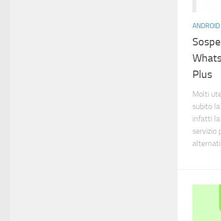
ANDROID
Sospen
Whats
Plus
Molti ut
subito l
infatti l
servizio 
alternati