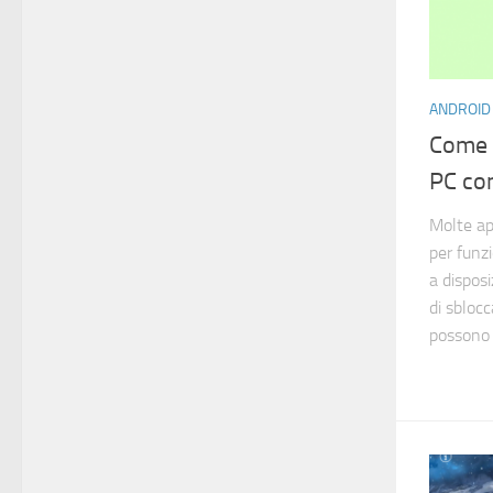
ANDROID
Come 
PC co
Molte ap
per funz
a disposi
di sblocc
possono e