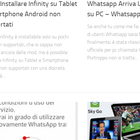
nstallare Infinity su Tablet
Whatsapp Arriva U
rtphone Android non
su PC – Whatsap
rtati
Se anche tu come me fai 
di utenti Whatsapp sarai f
Infinity è installabile solo su pochi
finalmente, è stata rilasc
vi supportati, che io sappia non
ufficiale per pc chiamat
 ancora delle mod, ma è possibile
Purtroppo non si tratta...
re Infinity su Tablet e Smartphone
non supportati con una discreta
à...