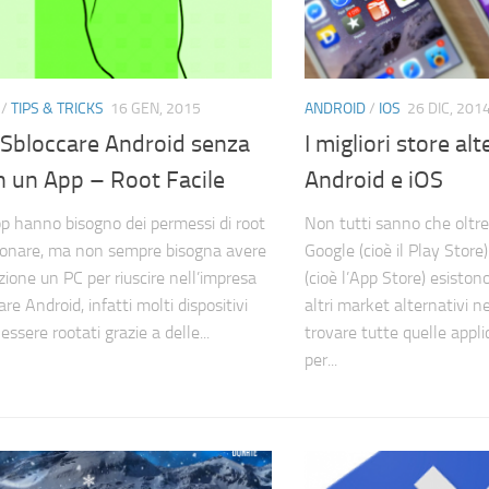
/
TIPS & TRICKS
16 GEN, 2015
ANDROID
/
IOS
26 DIC, 201
Sbloccare Android senza
I migliori store alt
n un App – Root Facile
Android e iOS
p hanno bisogno dei permessi di root
Non tutti sanno che oltre a
ionare, ma non sempre bisogna avere
Google (cioè il Play Store)
zione un PC per riuscire nell’impresa
(cioè l’App Store) esisto
are Android, infatti molti dispositivi
altri market alternativi ne
ssere rootati grazie a delle...
trovare tutte quelle applic
per...