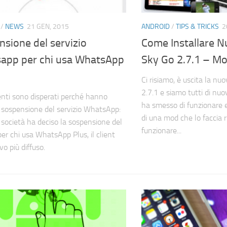
/
NEWS
21 GEN, 2015
ANDROID
/
TIPS & TRICKS
2
sione del servizio
Come Installare N
app per chi usa WhatsApp
Sky Go 2.7.1 – M
Ci risiamo, è uscita la n
2.7.1 e siamo tutti di nuo
enti sono disperati perché hanno
ha smesso di funzionare e,
a sospensione del servizio WhatsApp:
di una mod che lo faccia r
a società ha deciso la sospensione del
funzionare...
per chi usa WhatsApp Plus, il client
vo più diffuso.