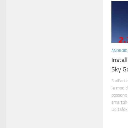
ANDROID
Instal
Sky G
Nell’art
le mod d
possono 
smartpho
Deltafox