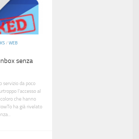
CKS
/
WEB
Inbox senza
o servizio da poco
urtroppo l’accesso al
a coloro che hanno
HowTo ha già rivelato
nza...