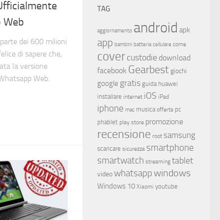
fficialmente
TAG
p Web
android
apk
aggiornamento
app
parte dei 600 milioni
come
bambini
batteria
cellulare
cover
elice di sapere che,
custodie
download
iata la versione
Gearbest
facebook
giochi
a Whatsapp Web.
gratis
google
guida
huawei
iOS
installare
internet
iPad
iphone
musica
offerta
pc
mac
promozione
phablet
play store
recensione
samsung
root
smartphone
scaricare
sicurezza
smartwatch
tablet
streaming
whatsapp
windows
video
Windows 10
youtube
Xiaomi