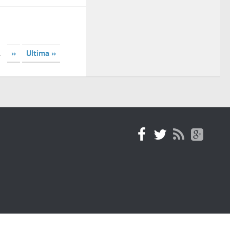
.
»
Ultima »