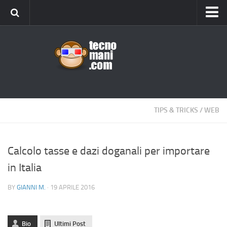
Android
Tips & Tricks
iOS
Web
Windows
TIPS & TRICKS
/
WEB
News
Cellulari
Calcolo tasse e dazi doganali per importare
in Italia
Gadget
Recensioni
BY
GIANNI M.
· 19 APRILE 2016
Contact Us
Privacy
Bio
Ultimi Post