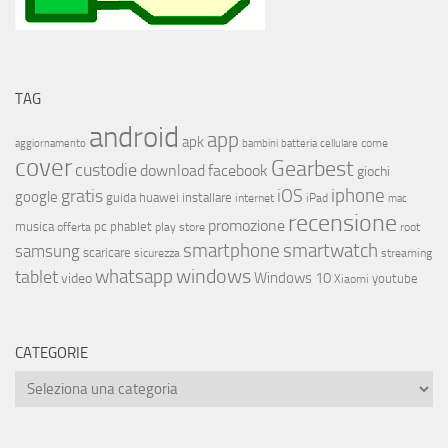
TAG
android
app
apk
come
aggiornamento
bambini
batteria
cellulare
cover
Gearbest
custodie
download
facebook
giochi
iphone
gratis
iOS
google
installare
guida
huawei
internet
iPad
mac
recensione
promozione
musica
offerta
pc
phablet
play store
root
smartphone
smartwatch
samsung
scaricare
streaming
sicurezza
whatsapp
windows
tablet
Windows 10
video
youtube
Xiaomi
CATEGORIE