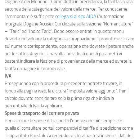
Dogane e dei Monopoli. Come detto in precedenza, la tariffa varia a
seconda della categoria e del valore della merce. Per conoscerne
l’ammontare è sufficiente
collegarsi al sito AIDA
(Automazione
Integrata Dogane Accise). Qui cliccate sulla sezione “Nomenclature”
– “Taric” ed “Indice Taric”. Dopo essere entrati in questo menu
dovrete individuare la categoria a cui appartiene il prodotto e cliccare
sul numero corrispondente; operazione che dovrete ripetere anche
per le sottocategorie. Una volta individuati questi parametri vi
basterà indicare la Nazione di provenienza della merce ed avrete la
tariffa da pagare in tempo reale.
IVA
Proseguendo con la procedura precedente potrete trovare, in
fondo alla pagina web, la dicitura “Imposta valore aggiunto”. Per il
calcolo dovrete considerare solo la prima riga che indica la
percentuale di Iva da applicare.
Spese di trasporto del corriere privato
Per calcolare le spese di trasporto l’operazione più semplice è
quella di consultare portali comparativi di tariffe di spedizione come
il sopracitato Packlink. Accedendo al sito vi basterà inserire i dati del