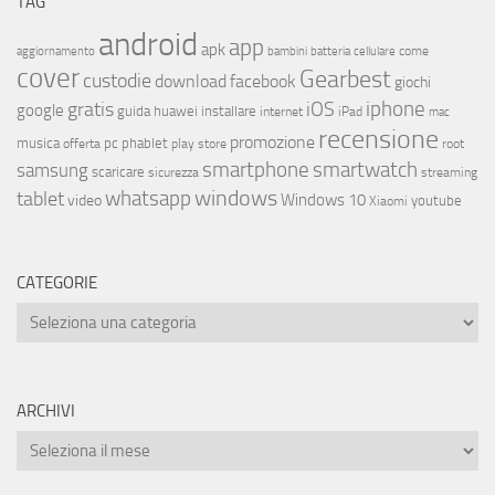
TAG
android
app
apk
come
aggiornamento
bambini
batteria
cellulare
cover
Gearbest
custodie
download
facebook
giochi
iphone
gratis
iOS
google
installare
guida
huawei
internet
iPad
mac
recensione
promozione
musica
offerta
pc
phablet
play store
root
smartphone
smartwatch
samsung
scaricare
streaming
sicurezza
whatsapp
windows
tablet
Windows 10
video
youtube
Xiaomi
CATEGORIE
ARCHIVI