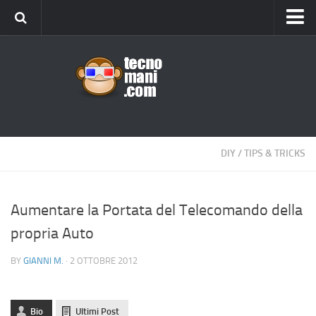
Android
Tips & Tricks
iOS
Web
Windows
DIY
/
TIPS & TRICKS
News
Cellulari
Aumentare la Portata del Telecomando della
propria Auto
Gadget
Recensioni
BY
GIANNI M.
· 2 OTTOBRE 2012
Contact Us
Privacy
Bio
Ultimi Post