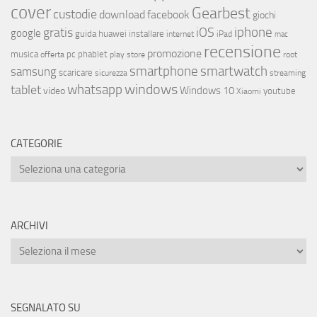
cover
Gearbest
custodie
download
facebook
giochi
iphone
gratis
iOS
google
installare
guida
huawei
internet
iPad
mac
recensione
promozione
musica
offerta
pc
phablet
play store
root
smartphone
smartwatch
samsung
scaricare
streaming
sicurezza
whatsapp
windows
tablet
Windows 10
video
youtube
Xiaomi
CATEGORIE
ARCHIVI
SEGNALATO SU