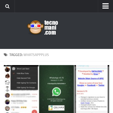
Android
Tips & Tricks
iOS
Web
Windows
TAGGED:
WHATSAPPPLUS
News
Cellulari
Gadget
Recensioni
Contact Us
Privacy