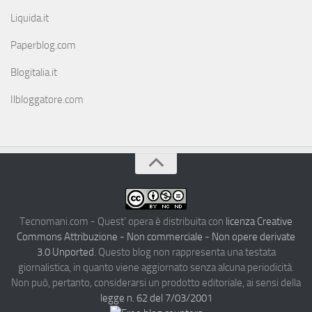
Liquida.it
Paperblog.com
Blogitalia.it
Ilbloggatore.com
Tecnomani.com - Quest' opera è distribuita con
licenza Creative
Commons Attribuzione - Non commerciale - Non opere derivate
3.0 Unported
. Questo blog non rappresenta una testata
giornalistica, in quanto viene aggiornato senza alcuna periodicità.
Non può, pertanto, considerarsi un prodotto editoriale, ai sensi della
legge n. 62 del 7/03/2001