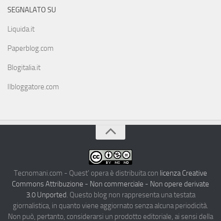
SEGNALATO SU
Liquida.it
Paperblog.com
Blogitalia.it
Ilbloggatore.com
Tecnomani.com - Quest' opera è distribuita con
licenza Creative
Commons Attribuzione - Non commerciale - Non opere derivate
3.0 Unported
. Questo blog non rappresenta una testata
giornalistica, in quanto viene aggiornato senza alcuna periodicità.
Non può, pertanto, considerarsi un prodotto editoriale, ai sensi della