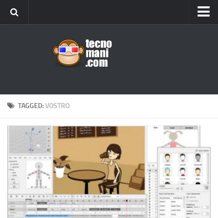
Android
Tips & Tricks
iOS
Web
Windows
TAGGED:
VOSTRO
News
Cellulari
Gadget
Recensioni
Contact Us
Privacy