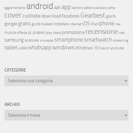
android
app
apk
come
aggiornamento
bambini
batteria
cellulare
cover
Gearbest
custodie
download
facebook
giochi
iphone
gratis
iOS
google
installare
guida
huawei
internet
iPad
mac
recensione
promozione
musica
offerta
pc
phablet
play store
root
smartphone
smartwatch
samsung
scaricare
streaming
sicurezza
whatsapp
windows
tablet
Windows 10
video
youtube
Xiaomi
CATEGORIE
ARCHIVI