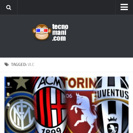
Android
Tips & Tricks
iOS
Web
Windows
TAGGED:
VLC
News
Cellulari
Gadget
Recensioni
Contact Us
Privacy