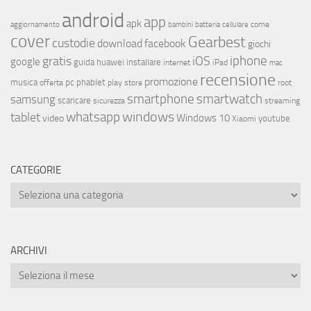
android
app
apk
come
aggiornamento
bambini
batteria
cellulare
cover
Gearbest
custodie
download
facebook
giochi
iphone
gratis
iOS
google
installare
guida
huawei
internet
iPad
mac
recensione
promozione
musica
offerta
pc
phablet
play store
root
smartphone
smartwatch
samsung
scaricare
streaming
sicurezza
whatsapp
windows
tablet
Windows 10
video
youtube
Xiaomi
CATEGORIE
ARCHIVI