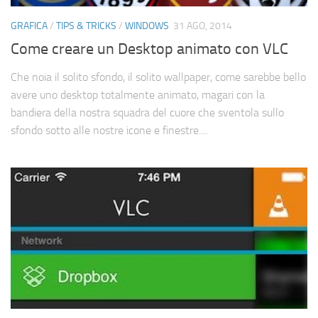
Cerca
GRAFICA
/
TIPS & TRICKS
/
WINDOWS
31 AGO, 2014
Come creare un Desktop animato con VLC
Che noia il solito sfondo, il solito wallpaper, come sarebbe bello
avere uno desktop totalmente animato, magari con la
bandiera della nostra squadra del cuore che sventola sullo
sfondo sotto alle nostre icone e finestre....