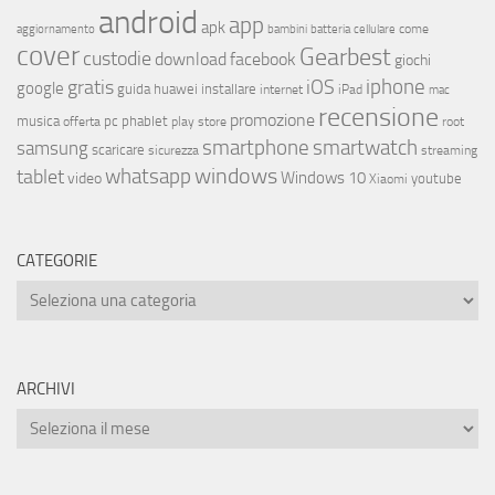
android
app
apk
come
aggiornamento
bambini
batteria
cellulare
cover
Gearbest
custodie
download
facebook
giochi
iphone
gratis
iOS
google
installare
guida
huawei
internet
iPad
mac
recensione
promozione
musica
offerta
pc
phablet
play store
root
smartphone
smartwatch
samsung
scaricare
streaming
sicurezza
whatsapp
windows
tablet
Windows 10
video
youtube
Xiaomi
CATEGORIE
ARCHIVI