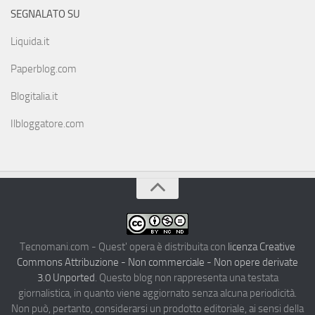
SEGNALATO SU
Liquida.it
Paperblog.com
Blogitalia.it
Ilbloggatore.com
Tecnomani.com - Quest' opera è distribuita con
licenza Creative
Commons Attribuzione - Non commerciale - Non opere derivate
3.0 Unported
. Questo blog non rappresenta una testata
giornalistica, in quanto viene aggiornato senza alcuna periodicità.
Non può, pertanto, considerarsi un prodotto editoriale, ai sensi della