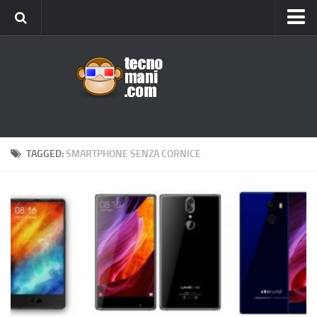
Android
Tips & Tricks
iOS
Web
Windows
TAGGED:
SMARTPHONE SENZA CORNICE
News
Cellulari
Gadget
Recensioni
Contact Us
Privacy