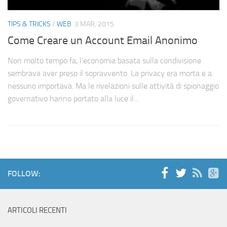
TIPS & TRICKS
/
WEB
3 MAR, 2015
Come Creare un Account Email Anonimo
Non molto tempo fa, l’economia basata sulla condivisione
sembrava aver preso il sopravvento. La privacy era morta e a
nessuno importava. Ma le rivelazioni sulle attività di spionaggio
governativo hanno portato alla luce il...
FOLLOW:
ARTICOLI RECENTI