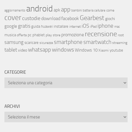
android
app
apk
come
aggiornamento
bambini
batteria
cellulare
cover
Gearbest
custodie
download
facebook
giochi
iphone
gratis
iOS
google
installare
guida
huawei
internet
iPad
mac
recensione
promozione
musica
offerta
pc
phablet
play store
root
smartphone
smartwatch
samsung
scaricare
streaming
sicurezza
whatsapp
windows
tablet
Windows 10
video
youtube
Xiaomi
CATEGORIE
ARCHIVI