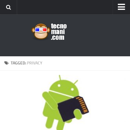
Android
Tips & Tricks
iOS
Web
Windows
TAGGED:
PRIVACY
News
Cellulari
Gadget
Recensioni
Contact Us
Privacy