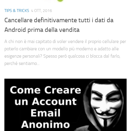
Cerca
TIPS & TRICKS
4 OTT, 2016
Cancellare definitivamente tutti i dati da
Android prima della vendita
A chi non è mai capitato di voler vendere il proprio cellulare per
poterlo cambiare con un modello più moderno e adatto alle
esigenze personali? Spesso però qualcosa ci blocca dal farlo,
perché sentiamo...