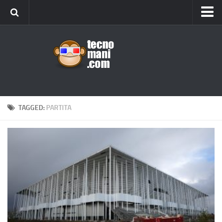
Android
Tips & Tricks
iOS
Web
Windows
TAGGED:
PARTITA
News
Cellulari
Gadget
Recensioni
Contact Us
Privacy