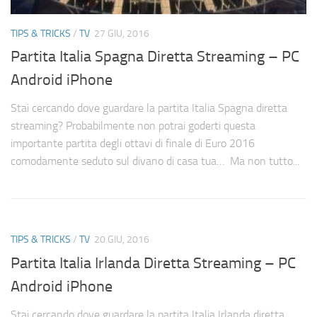
TIPS & TRICKS
/
TV
27 GIU, 2016
Partita Italia Spagna Diretta Streaming – PC
Android iPhone
Stai cercando dove guardare la partita Italia Spagna diretta
streaming? Probabilmente non potrai goderti questa
importante partita degli ottavi di finale di Euro 2016
comodamente seduto sul divano di casa tua… Ma non tutto...
TIPS & TRICKS
/
TV
20 GIU, 2016
Partita Italia Irlanda Diretta Streaming – PC
Android iPhone
Stai cercando dove guardare la partita Italia Irlanda diretta