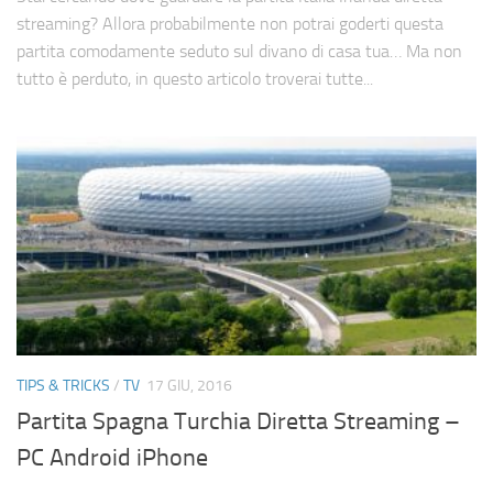
streaming? Allora probabilmente non potrai goderti questa
partita comodamente seduto sul divano di casa tua… Ma non
tutto è perduto, in questo articolo troverai tutte...
TIPS & TRICKS
/
TV
17 GIU, 2016
Partita Spagna Turchia Diretta Streaming –
PC Android iPhone