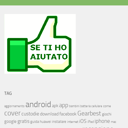
TAG
android
app
apk
come
aggiornamento
bambini
batteria
cellulare
cover
Gearbest
custodie
download
facebook
giochi
iphone
gratis
iOS
google
installare
guida
huawei
internet
iPad
mac