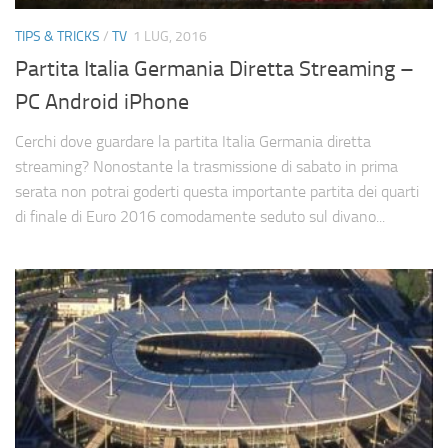
Cerca
TIPS & TRICKS
/
TV
1 LUG, 2016
Partita Italia Germania Diretta Streaming –
PC Android iPhone
Cerchi dove guardare la partita Italia Germania diretta
streaming? Nonostante la trasmissione di sabato in prima
serata non potrai goderti questa importante partita dei quarti
di finale di Euro 2016 comodamente seduto sul divano...