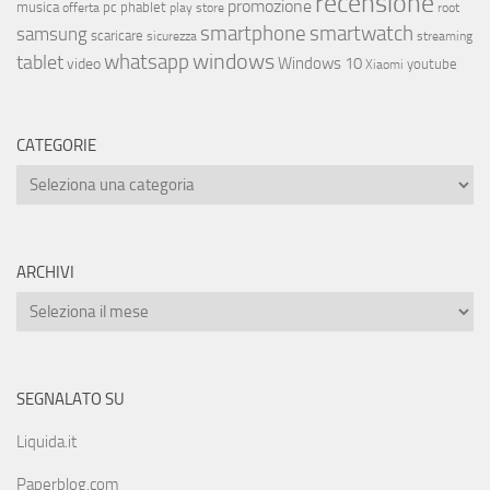
recensione
promozione
musica
offerta
pc
phablet
play store
root
smartphone
smartwatch
samsung
scaricare
streaming
sicurezza
whatsapp
windows
tablet
Windows 10
video
youtube
Xiaomi
CATEGORIE
ARCHIVI
SEGNALATO SU
Liquida.it
Paperblog.com