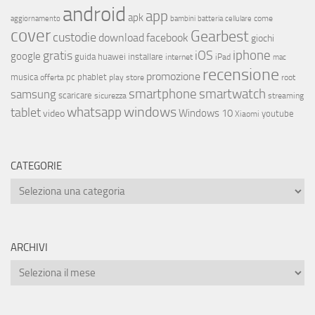
android
app
apk
come
aggiornamento
bambini
batteria
cellulare
cover
Gearbest
custodie
download
facebook
giochi
iphone
gratis
iOS
google
installare
guida
huawei
internet
iPad
mac
recensione
promozione
musica
offerta
pc
phablet
play store
root
smartphone
smartwatch
samsung
scaricare
streaming
sicurezza
whatsapp
windows
tablet
Windows 10
video
youtube
Xiaomi
CATEGORIE
ARCHIVI