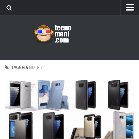
Android
Tips & Tricks
iOS
Web
Windows
TAGGED:
NOTE 7
News
Cellulari
Gadget
Recensioni
Contact Us
Privacy