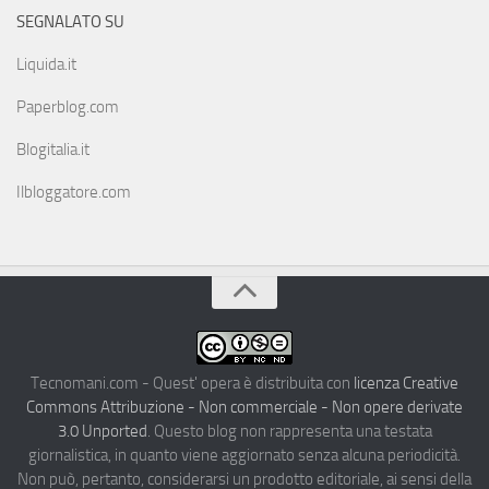
SEGNALATO SU
Liquida.it
Paperblog.com
Blogitalia.it
Ilbloggatore.com
Tecnomani.com - Quest' opera è distribuita con
licenza Creative
Commons Attribuzione - Non commerciale - Non opere derivate
3.0 Unported
. Questo blog non rappresenta una testata
giornalistica, in quanto viene aggiornato senza alcuna periodicità.
Non può, pertanto, considerarsi un prodotto editoriale, ai sensi della