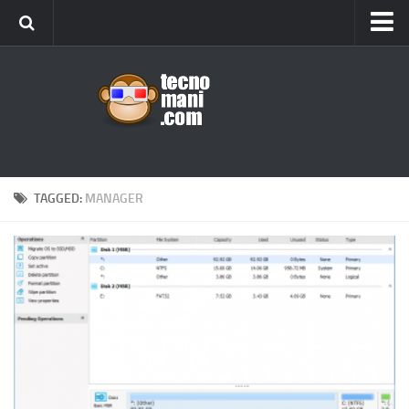
Android
Tips & Tricks
iOS
Web
Windows
TAGGED:
MANAGER
News
Cellulari
Gadget
Recensioni
Contact Us
Privacy