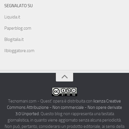
SEGNALATO SU
Liquida.it
Paperblog.com
Blogitalia.it
Ilbloggatore.com
Tecnomani.com - Quest' opera è distribuita con
licenza Creative
Commons Attribuzione - Non commerciale - Non opere derivate
3.0 Unported
. Questo blog non rappresenta una testata
giornalistica, in quanto viene aggiornato senza alcuna periodicità.
Non può, pertanto, considerarsi un prodotto editoriale, ai sensi della