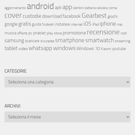
android
app
apk
come
aggiornamento
bambini
batteria
cellulare
cover
Gearbest
custodie
download
facebook
giochi
iphone
gratis
iOS
google
installare
guida
huawei
internet
iPad
mac
recensione
promozione
musica
offerta
pc
phablet
play store
root
smartphone
smartwatch
samsung
scaricare
streaming
sicurezza
whatsapp
windows
tablet
Windows 10
video
youtube
Xiaomi
CATEGORIE
ARCHIVI