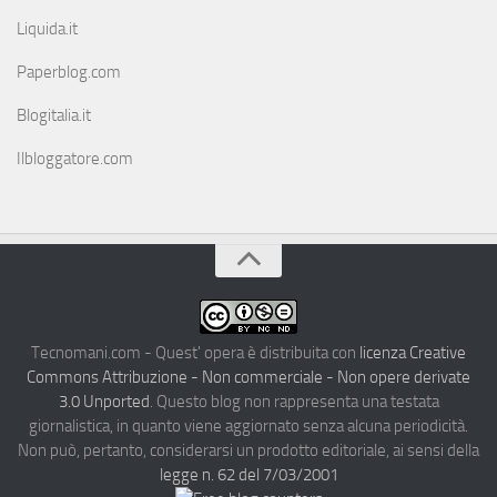
Liquida.it
Paperblog.com
Blogitalia.it
Ilbloggatore.com
Tecnomani.com - Quest' opera è distribuita con
licenza Creative
Commons Attribuzione - Non commerciale - Non opere derivate
3.0 Unported
. Questo blog non rappresenta una testata
giornalistica, in quanto viene aggiornato senza alcuna periodicità.
Non può, pertanto, considerarsi un prodotto editoriale, ai sensi della
legge n. 62 del 7/03/2001