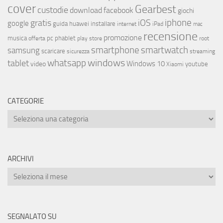
cover
Gearbest
custodie
download
facebook
giochi
iphone
gratis
iOS
google
installare
guida
huawei
internet
iPad
mac
recensione
promozione
musica
offerta
pc
phablet
play store
root
smartphone
smartwatch
samsung
scaricare
streaming
sicurezza
whatsapp
windows
tablet
Windows 10
video
youtube
Xiaomi
CATEGORIE
ARCHIVI
SEGNALATO SU