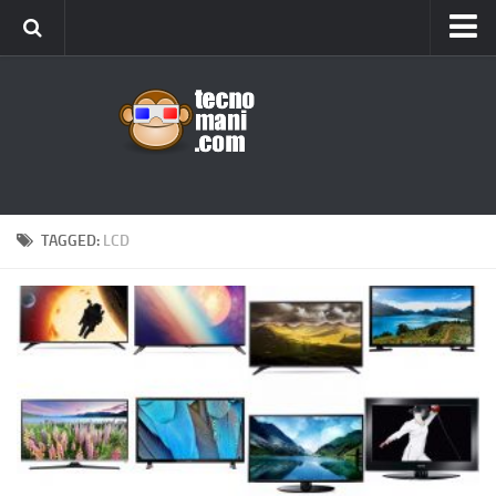
Android
Tips & Tricks
iOS
Web
Windows
TAGGED:
LCD
News
Cellulari
Gadget
Recensioni
Contact Us
Privacy