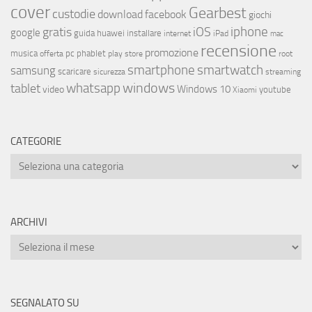
cover
Gearbest
custodie
download
facebook
giochi
iphone
gratis
iOS
google
installare
guida
huawei
internet
iPad
mac
recensione
promozione
musica
offerta
pc
phablet
play store
root
smartphone
smartwatch
samsung
scaricare
streaming
sicurezza
whatsapp
windows
tablet
Windows 10
video
youtube
Xiaomi
CATEGORIE
ARCHIVI
SEGNALATO SU