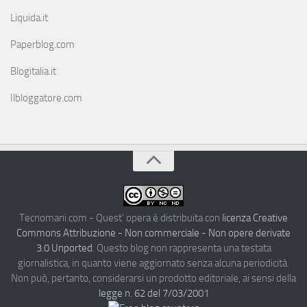
Liquida.it
Paperblog.com
Blogitalia.it
Ilbloggatore.com
Tecnomani.com - Quest' opera è distribuita con
licenza Creative
Commons Attribuzione - Non commerciale - Non opere derivate
3.0 Unported
. Questo blog non rappresenta una testata
giornalistica, in quanto viene aggiornato senza alcuna periodicità.
Non può, pertanto, considerarsi un prodotto editoriale, ai sensi della
legge n. 62 del 7/03/2001