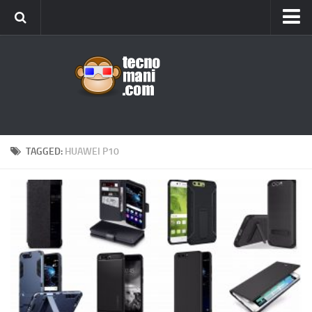
Android
Tips & Tricks
iOS
Web
Windows
TAGGED:
HUAWEI P10
News
Cellulari
Gadget
Recensioni
Contact Us
Privacy