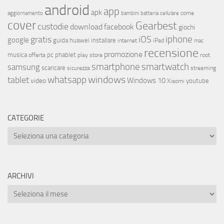
android
app
apk
come
aggiornamento
bambini
batteria
cellulare
cover
Gearbest
custodie
download
facebook
giochi
iphone
gratis
iOS
google
installare
guida
huawei
internet
iPad
mac
recensione
promozione
musica
offerta
pc
phablet
play store
root
smartphone
smartwatch
samsung
scaricare
streaming
sicurezza
whatsapp
windows
tablet
Windows 10
video
youtube
Xiaomi
CATEGORIE
ARCHIVI