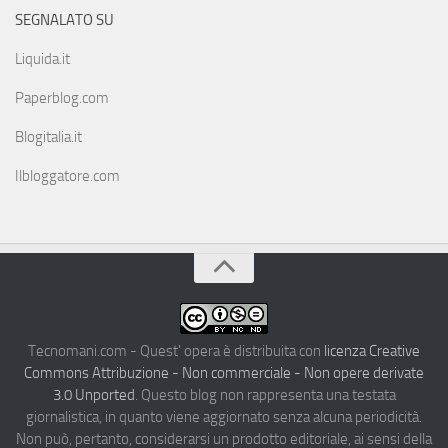
SEGNALATO SU
Liquida.it
Paperblog.com
Blogitalia.it
Ilbloggatore.com
Tecnomani.com - Quest' opera è distribuita con
licenza Creative
Commons Attribuzione - Non commerciale - Non opere derivate
3.0 Unported
. Questo blog non rappresenta una testata
giornalistica, in quanto viene aggiornato senza alcuna periodicità.
Non può, pertanto, considerarsi un prodotto editoriale, ai sensi della