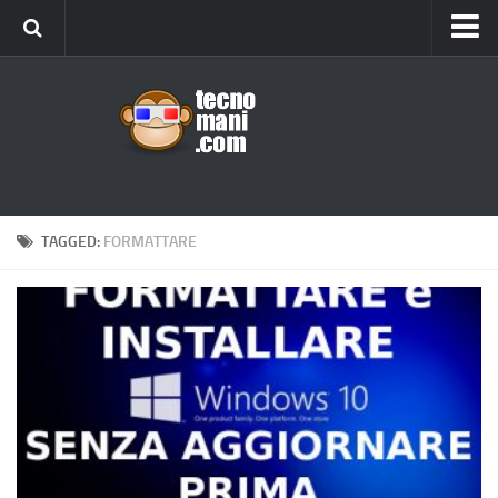
Android
Tips & Tricks
iOS
Web
Windows
TAGGED:
FORMATTARE
News
Cellulari
Gadget
Recensioni
Contact Us
Privacy