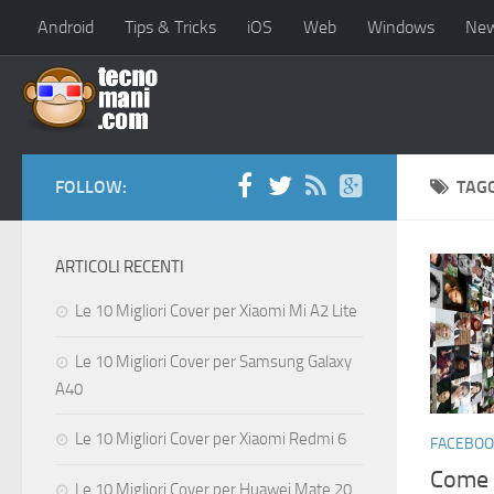
Android
Tips & Tricks
iOS
Web
Windows
Ne
FOLLOW:
TAG
ARTICOLI RECENTI
Le 10 Migliori Cover per Xiaomi Mi A2 Lite
Le 10 Migliori Cover per Samsung Galaxy
A40
Le 10 Migliori Cover per Xiaomi Redmi 6
FACEBOO
Come 
Le 10 Migliori Cover per Huawei Mate 20