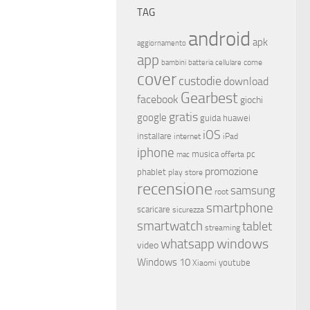
TAG
android
apk
aggiornamento
app
come
bambini
batteria
cellulare
cover
custodie
download
Gearbest
facebook
giochi
gratis
google
guida
huawei
iOS
installare
internet
iPad
iphone
musica
offerta
pc
mac
promozione
phablet
play store
recensione
samsung
root
smartphone
scaricare
sicurezza
smartwatch
tablet
streaming
whatsapp
windows
video
Windows 10
youtube
Xiaomi