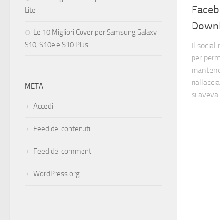
Faceb
Lite
Down
Le 10 Migliori Cover per Samsung Galaxy
S10, S10e e S10 Plus
Il socia
per perm
mantener
riallacci
META
si aveva 
Accedi
Feed dei contenuti
Feed dei commenti
WordPress.org