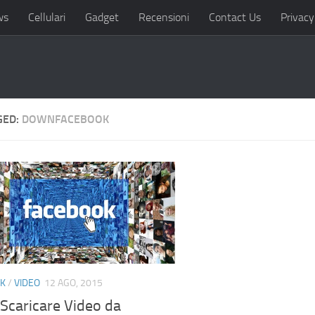
ws
Cellulari
Gadget
Recensioni
Contact Us
Privacy
GED:
DOWNFACEBOOK
K
/
VIDEO
12 AGO, 2015
Scaricare Video da