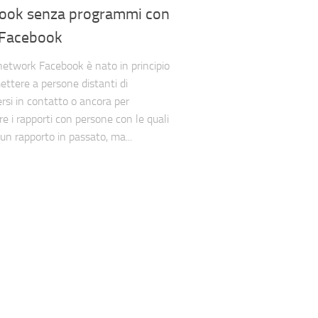
ook senza programmi con
Facebook
l network Facebook è nato in principio
ettere a persone distanti di
si in contatto o ancora per
are i rapporti con persone con le quali
un rapporto in passato, ma...