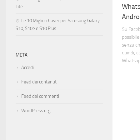
Whats
Lite
Andro
Le 10 Migliori Cover per Samsung Galaxy
S10, S10e e S10 Plus
Su Face
possibil
senza ch
quindi, c
META
Whatsap
Accedi
Feed dei contenuti
Feed dei commenti
WordPress.org