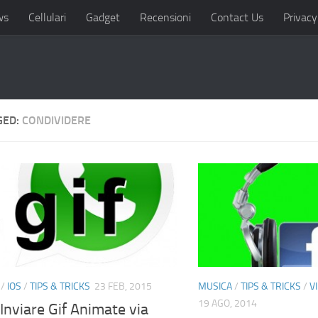
ws
Cellulari
Gadget
Recensioni
Contact Us
Privacy
GED:
CONDIVIDERE
/
IOS
/
TIPS & TRICKS
23 FEB, 2015
MUSICA
/
TIPS & TRICKS
/
V
19 AGO, 2014
nviare Gif Animate via