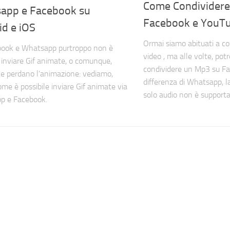
Come Condividere
app e Facebook su
Facebook e YouT
id e iOS
Ormai siamo abituati a co
book e Whatsapp purtroppo non è
video , ma alle volte, pot
e inviare Gif animate, o comunque,
condividere un Mp3 su F
e perdano l’animazione: vediamo,
differenza di Whatsapp, l
ome è possibile inviare Gif animate via
solo audio non è supportat
p e Facebook.