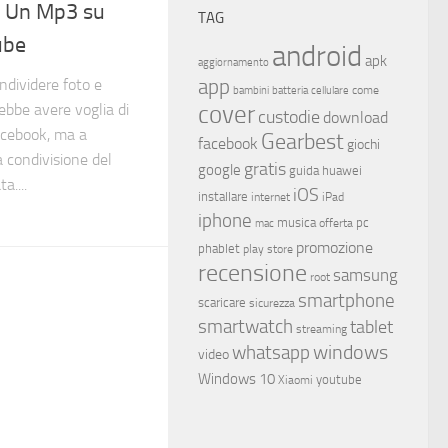
 Un Mp3 su
TAG
ube
android
apk
aggiornamento
app
ndividere foto e
come
bambini
batteria
cellulare
cover
rebbe avere voglia di
custodie
download
acebook, ma a
Gearbest
facebook
giochi
a condivisione del
gratis
google
guida
huawei
a....
iOS
installare
internet
iPad
iphone
musica
offerta
pc
mac
promozione
phablet
play store
recensione
samsung
root
smartphone
scaricare
sicurezza
smartwatch
tablet
streaming
whatsapp
windows
video
Windows 10
youtube
Xiaomi