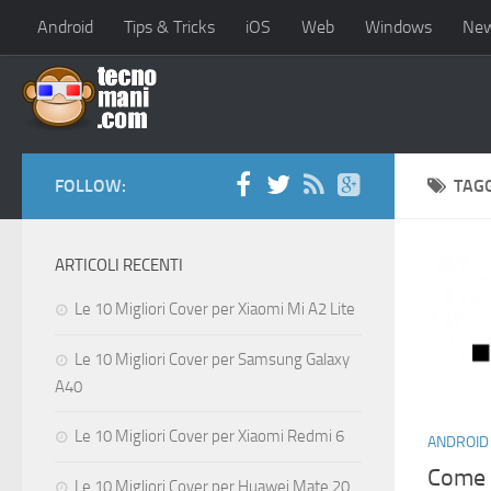
Android
Tips & Tricks
iOS
Web
Windows
Ne
FOLLOW:
TAG
ARTICOLI RECENTI
Le 10 Migliori Cover per Xiaomi Mi A2 Lite
Le 10 Migliori Cover per Samsung Galaxy
A40
Le 10 Migliori Cover per Xiaomi Redmi 6
ANDROID
Come I
Le 10 Migliori Cover per Huawei Mate 20