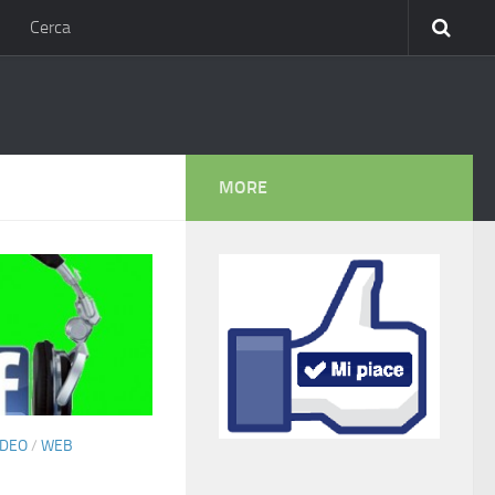
Cerca
MORE
IDEO
/
WEB