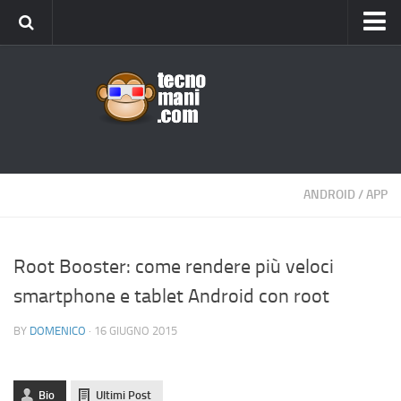
Android
Tips & Tricks
iOS
Web
Windows
ANDROID
/
APP
News
Cellulari
Root Booster: come rendere più veloci
smartphone e tablet Android con root
Gadget
Recensioni
BY
DOMENICO
· 16 GIUGNO 2015
Contact Us
Privacy
Bio
Ultimi Post