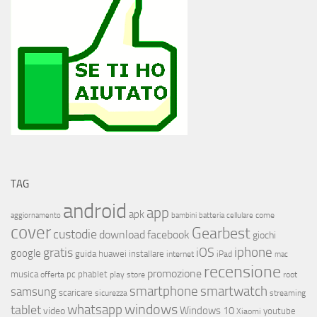
TAG
android
app
apk
come
aggiornamento
bambini
batteria
cellulare
cover
Gearbest
custodie
download
facebook
giochi
iphone
gratis
iOS
google
installare
guida
huawei
internet
iPad
mac
recensione
promozione
musica
offerta
pc
phablet
play store
root
smartphone
smartwatch
samsung
scaricare
streaming
sicurezza
whatsapp
windows
tablet
Windows 10
video
youtube
Xiaomi