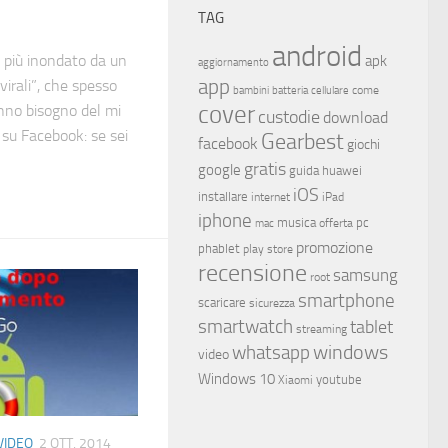
TAG
android
 più inondato da un
apk
aggiornamento
app
virali”, che spesso
come
bambini
batteria
cellulare
cover
anno bisogno del mi
custodie
download
 su Facebook: se sei
Gearbest
facebook
giochi
gratis
google
guida
huawei
iOS
installare
internet
iPad
iphone
musica
offerta
pc
mac
promozione
phablet
play store
recensione
samsung
root
smartphone
scaricare
sicurezza
smartwatch
tablet
streaming
whatsapp
windows
video
Windows 10
youtube
Xiaomi
VIDEO
2 OTT, 2014