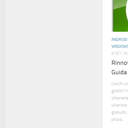
ANDROID
WINDOW
8 SET, 2
Rinno
Guida
Cerchi u
gratis? 
ottenere
ulterior
gratuito,
prova...