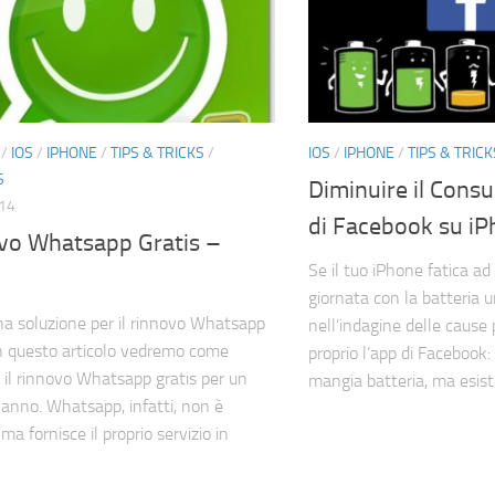
/
IOS
/
IPHONE
/
TIPS & TRICKS
/
IOS
/
IPHONE
/
TIPS & TRICK
S
Diminuire il Cons
014
di Facebook su i
vo Whatsapp Gratis –
Se il tuo iPhone fatica ad 
giornata con la batteria un
na soluzione per il rinnovo Whatsapp
nell’indagine delle cause
In questo articolo vedremo come
proprio l’app di Facebook
 il rinnovo Whatsapp gratis per un
mangia batteria, ma esiste
e anno. Whatsapp, infatti, non è
 ma fornisce il proprio servizio in