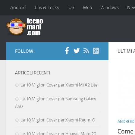
Android
Tips & Tricks
iOS
Web
Windows
Ne
FOLLOW:
ULTIMI 
ARTICOLI RECENTI
Le 10 Migliori Cover per Xiaomi Mi A2 Lite
Le 10 Migliori Cover per Samsung Galaxy
A40
Le 10 Migliori Cover per Xiaomi Redmi 6
ANDROID
Come 
Le 10 Migliori Cover per Huawei Mate 20