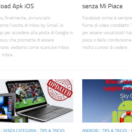
oad Apk iOS
senza Mi Piace
a, finalmente, annunciato
Facebook ormai è sempre
ente l’uscita di Inbox by Gmail, la
fiume di video cosiddetti “
p per accedere alla posta di Google in
per essere visualizzati h
vo, che promette di essere
piace o della condivisione
onaria: vediamo come scaricare Inbox
molto curioso di vedere...
 Inbox...
/
SENZA CATEGORIA
/
TIPS & TRICKS
ANDROID
/
TIPS & TRICKS
/