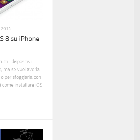
, 2014
OS 8 su iPhone
utti i dispositivi
e, ma se vuoi averla
 o per sfoggiarla con
ai come installare iOS