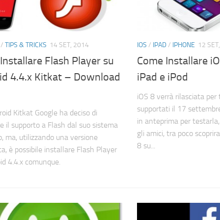
/
TIPS & TRICKS
14 SET, 2014
IOS
/
IPAD
/
IPHONE
12 SET
nstallare Flash Player su
Come Installare i
id 4.4.x Kitkat – Download
iPad e iPod
iOS 8 verrà rilasciata per t
supportati il 17 settembr
oid Kitkat Google ha deciso di
in anteprima per testarla,
e il supporto a Flash dal suo sistema
gli amici, tra poco scoprir
o, ma, utilizzando una versione
8 su...
a, è possibile installare Flash Player
id 4.4.x comunque.