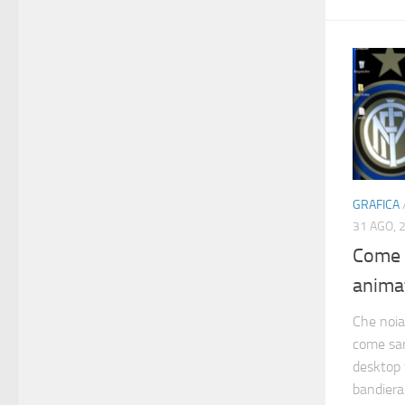
GRAFICA
31 AGO, 
Come 
anima
Che noia 
come sar
desktop 
bandiera