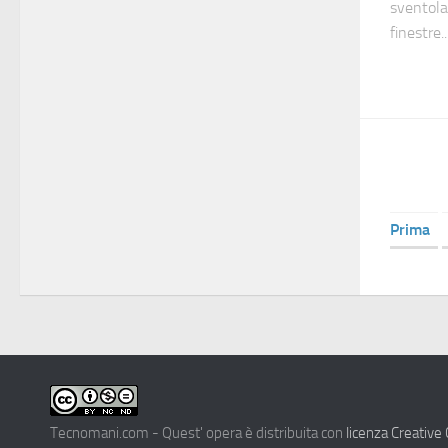
sventola
finestre...
Prima
Tecnomani.com - Quest' opera è distribuita con
licenza Creativ