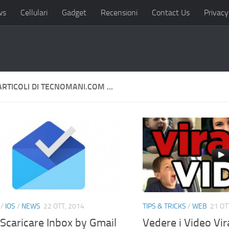
ws
Cellulari
Gadget
Recensioni
Contact Us
Privacy
ARTICOLI DI TECNOMANI.COM ...
/
IOS
/
NEWS
22 OTT, 2014
TIPS & TRICKS
/
WEB
21 OT
Scaricare Inbox by Gmail
Vedere i Video Vir