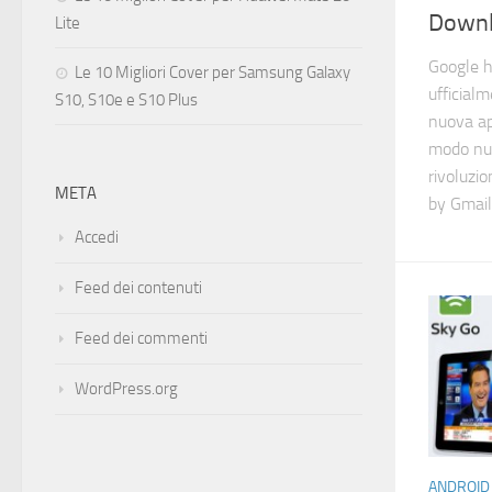
Downl
Lite
Google h
Le 10 Migliori Cover per Samsung Galaxy
ufficialm
S10, S10e e S10 Plus
nuova ap
modo nuo
rivoluzi
META
by Gmail.
Accedi
Feed dei contenuti
Feed dei commenti
WordPress.org
ANDROID