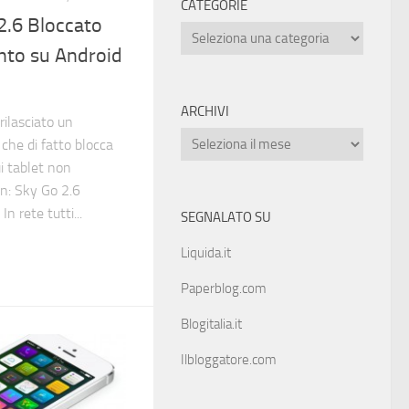
CATEGORIE
2.6 Bloccato
to su Android
ARCHIVI
rilasciato un
che di fatto blocca
i tablet non
on: Sky Go 2.6
n rete tutti...
SEGNALATO SU
Liquida.it
Paperblog.com
Blogitalia.it
Ilbloggatore.com