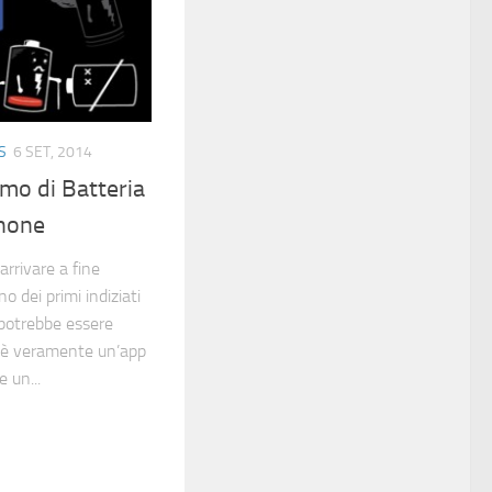
S
6 SET, 2014
umo di Batteria
Phone
arrivare a fine
o dei primi indiziati
 potrebbe essere
: è veramente un’app
 un...