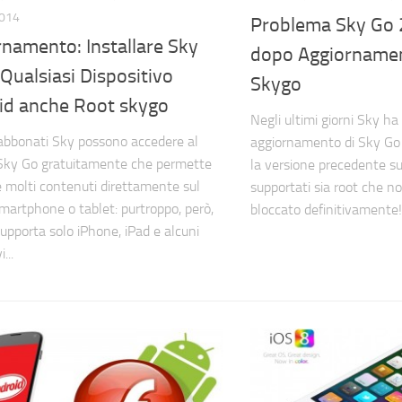
2014
Problema Sky Go 
namento: Installare Sky
dopo Aggiornamen
Qualsiasi Dispositivo
Skygo
id anche Root skygo
Negli ultimi giorni Sky ha 
i abbonati Sky possono accedere al
aggiornamento di Sky Go 
 Sky Go gratuitamente che permette
la versione precedente su
e molti contenuti direttamente sul
supportati sia root che n
smartphone o tablet: purtroppo, però,
bloccato definitivamente! I
upporta solo iPhone, iPad e alcuni
...