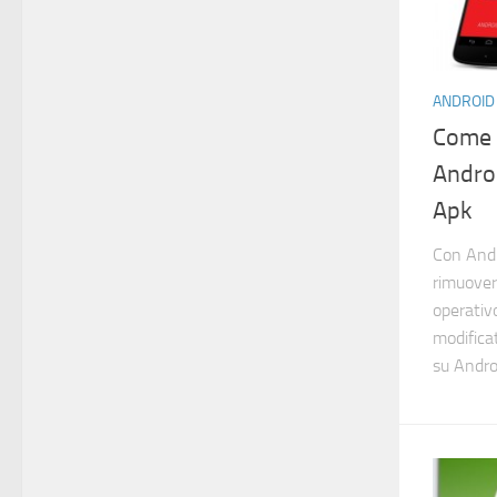
ANDROID
Come I
Andro
Apk
Con Andr
rimuover
operativ
modificat
su Andro