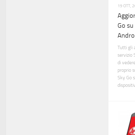
19 OTT, 
Aggior
Go su 
Andro
Tutti gl
servizio
di veder
proprio 
Sky Go s
dispositivi