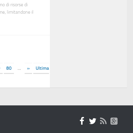
mo di risorse di
e, limitandone il
0
80
...
»
Ultima