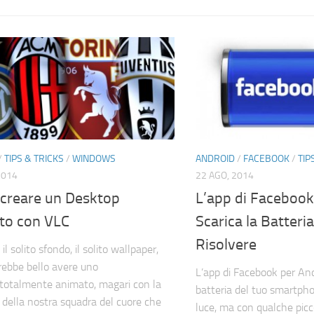
/
TIPS & TRICKS
/
WINDOWS
ANDROID
/
FACEBOOK
/
TIP
2014
22 AGO, 2014
creare un Desktop
L’app di Facebook
to con VLC
Scarica la Batteri
Risolvere
il solito sfondo, il solito wallpaper,
ebbe bello avere uno
L’app di Facebook per And
totalmente animato, magari con la
batteria del tuo smartpho
 della nostra squadra del cuore che
luce, ma con qualche picc