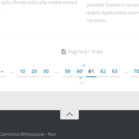
 sullo sfondo sotto alle nostre icone e
possibile limitare il consu
.
questa applicazione enorm
consumo...
Pagina 61 di 84
«
«
...
10
20
30
...
59
60
61
62
63
...
7
»
e Commons Attribuzione - Non