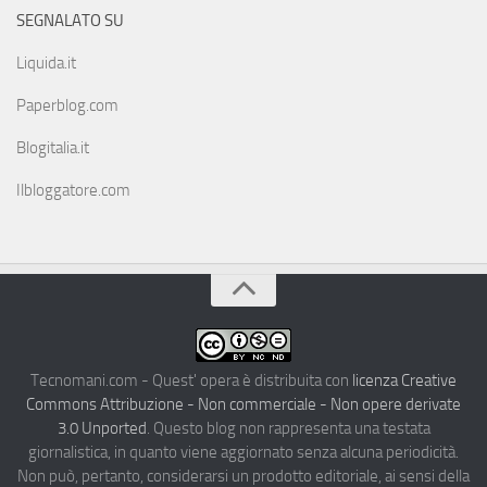
SEGNALATO SU
Liquida.it
Paperblog.com
Blogitalia.it
Ilbloggatore.com
Tecnomani.com - Quest' opera è distribuita con
licenza Creative
Commons Attribuzione - Non commerciale - Non opere derivate
3.0 Unported
. Questo blog non rappresenta una testata
giornalistica, in quanto viene aggiornato senza alcuna periodicità.
Non può, pertanto, considerarsi un prodotto editoriale, ai sensi della