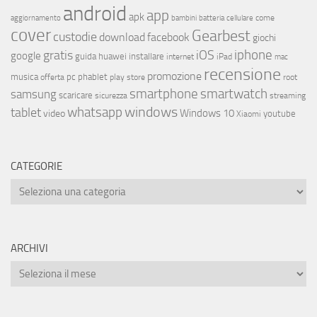
android
app
apk
come
aggiornamento
bambini
batteria
cellulare
cover
Gearbest
custodie
download
facebook
giochi
iphone
gratis
iOS
google
installare
guida
huawei
internet
iPad
mac
recensione
promozione
musica
offerta
pc
phablet
play store
root
smartphone
smartwatch
samsung
scaricare
streaming
sicurezza
whatsapp
windows
tablet
Windows 10
video
youtube
Xiaomi
CATEGORIE
ARCHIVI