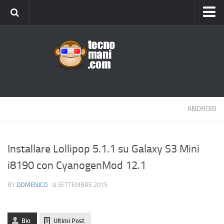
Android
Tips & Tricks
iOS
Web
Windows
ANDROID
News
Cellulari
Installare Lollipop 5.1.1 su Galaxy S3 Mini
i8190 con CyanogenMod 12.1
Gadget
Recensioni
BY
DOMENICO
· 9 SETTEMBRE 2015
Contact Us
Privacy
Bio
Ultimi Post