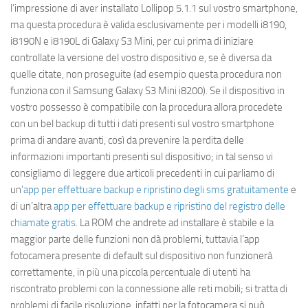
l’impressione di aver installato Lollipop 5.1.1 sul vostro smartphone,
ma questa procedura è valida esclusivamente per i modelli i8190,
i8190N e i8190L di Galaxy S3 Mini, per cui prima di iniziare
controllate la versione del vostro dispositivo e, se è diversa da
quelle citate, non proseguite (ad esempio questa procedura non
funziona con il Samsung Galaxy S3 Mini i8200). Se il dispositivo in
vostro possesso è compatibile con la procedura allora procedete
con un bel backup di tutti i dati presenti sul vostro smartphone
prima di andare avanti, così da prevenire la perdita delle
informazioni importanti presenti sul dispositivo; in tal senso vi
consigliamo di leggere due articoli precedenti in cui parliamo di
un’
app per effettuare backup e ripristino degli sms gratuitamente
e
di un’altra
app per effettuare backup e ripristino del registro delle
chiamate gratis
. La ROM che andrete ad installare è stabile e la
maggior parte delle funzioni non dà problemi, tuttavia l’app
fotocamera presente di default sul dispositivo non funzionerà
correttamente, in più una piccola percentuale di utenti ha
riscontrato problemi con la connessione alle reti mobili; si tratta di
problemi di facile risoluzione, infatti per la fotocamera si può