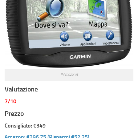
©Amazon.it
Valutazione
7/10
Prezzo
Consigliato: €349
Amazon: €296,75 (Risparmi €52,25)