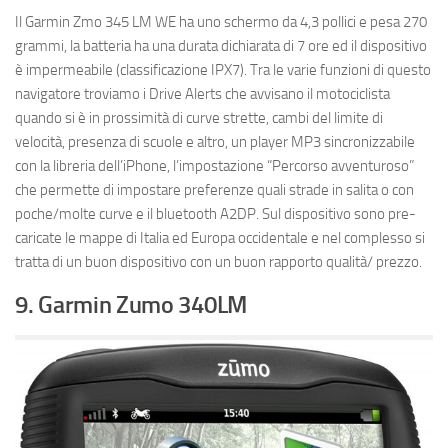
Il Garmin Zmo 345 LM WE ha uno schermo da 4,3 pollici e pesa 270
grammi, la batteria ha una durata dichiarata di 7 ore ed il dispositivo
è impermeabile (classificazione IPX7). Tra le varie funzioni di questo
navigatore troviamo i Drive Alerts che avvisano il motociclista
quando si è in prossimità di curve strette, cambi del limite di
velocità, presenza di scuole e altro, un player MP3 sincronizzabile
con la libreria dell’iPhone, l’impostazione “Percorso avventuroso”
che permette di impostare preferenze quali strade in salita o con
poche/molte curve e il bluetooth A2DP. Sul dispositivo sono pre-
caricate le mappe di Italia ed Europa occidentale e nel complesso si
tratta di un buon dispositivo con un buon rapporto qualità/ prezzo.
9. Garmin Zumo 340LM