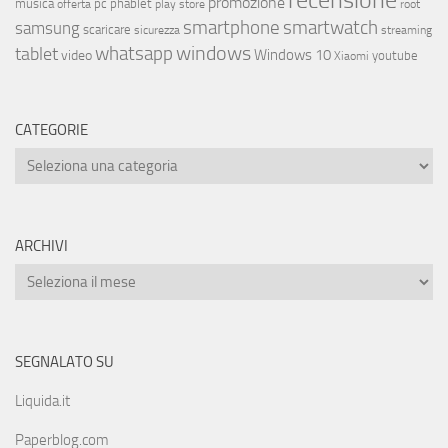
promozione
musica
offerta
pc
phablet
play store
root
smartphone
smartwatch
samsung
scaricare
streaming
sicurezza
whatsapp
windows
tablet
Windows 10
video
youtube
Xiaomi
CATEGORIE
ARCHIVI
SEGNALATO SU
Liquida.it
Paperblog.com