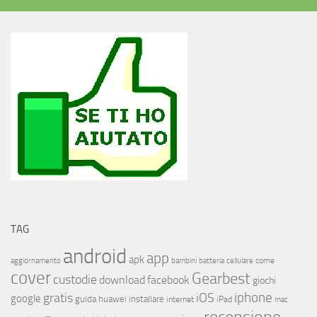
TAG
android
app
apk
come
aggiornamento
bambini
batteria
cellulare
cover
Gearbest
custodie
download
facebook
giochi
iphone
gratis
iOS
google
installare
guida
huawei
internet
iPad
mac
recensione