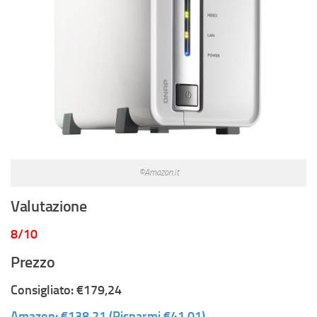
©Amazon.it
Valutazione
8/10
Prezzo
Consigliato: €179,24
Amazon: €138,21 (Risparmi €41,01)