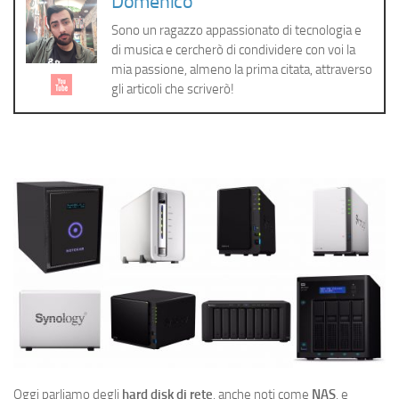
Domenico
Cerca
Sono un ragazzo appassionato di tecnologia e
di musica e cercherò di condividere con voi la
mia passione, almeno la prima citata, attraverso
gli articoli che scriverò!
Oggi parliamo degli
hard disk di rete
, anche noti come
NAS
, e