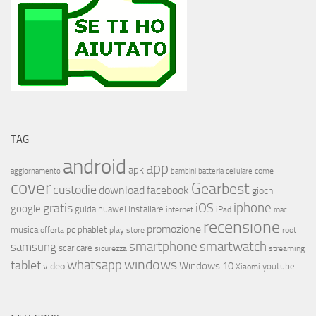
TAG
android
app
apk
come
aggiornamento
bambini
batteria
cellulare
cover
Gearbest
custodie
download
facebook
giochi
iphone
gratis
iOS
google
installare
guida
huawei
internet
iPad
mac
recensione
promozione
musica
offerta
pc
phablet
play store
root
smartphone
smartwatch
samsung
scaricare
streaming
sicurezza
whatsapp
windows
tablet
Windows 10
video
youtube
Xiaomi