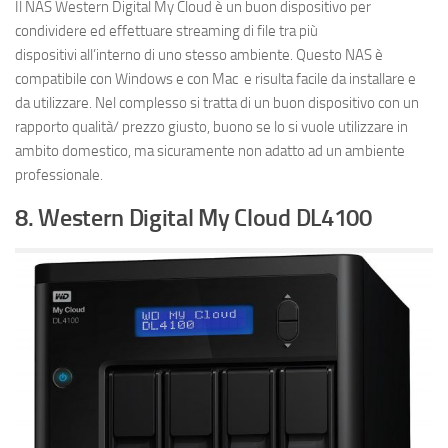
Il NAS Western Digital My Cloud è un buon dispositivo per
condividere ed effettuare streaming di file tra più
dispositivi all’interno di uno stesso ambiente. Questo NAS è
compatibile con Windows e con Mac e risulta facile da installare e
da utilizzare. Nel complesso si tratta di un buon dispositivo con un
rapporto qualità/ prezzo giusto, buono se lo si vuole utilizzare in
ambito domestico, ma sicuramente non adatto ad un ambiente
professionale.
8. Western Digital My Cloud DL4100