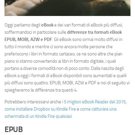
Oggi parliamo degli
eBook
e dei vari formati di eBook più diffusi,
soffermandoci in particolare sulle
differenze tra formati eBook
EPUB, MOBI, AZW e PDF
. Gli eBook sono ormai molto diffusi in
tutto il mondo e mentre ci sono ancora molte persone che
preferiscono i libri in formato cartaceo, ce ne sono altre che pian
piano si stanno convertendo ai libri in formato digitale, i quali
portano a diverse comodità non di poco conto. Dalla nascita degli
eBook a oggi i formati di eBook disponibili sono aumentati e quelli
più diffusi sono quattro: EPUB, MOBI, AZW e PDF e noi di seguito vi
spiegheremo le differenze tra questi 4.
Potrebbero interessarvi anche
i 5 migliori eBook Reader del 2015
,
come installare Dropbox su Kindle Fire
e
come catturare una
schermata di un Kindle Fire qualsiasi
.
EPUB