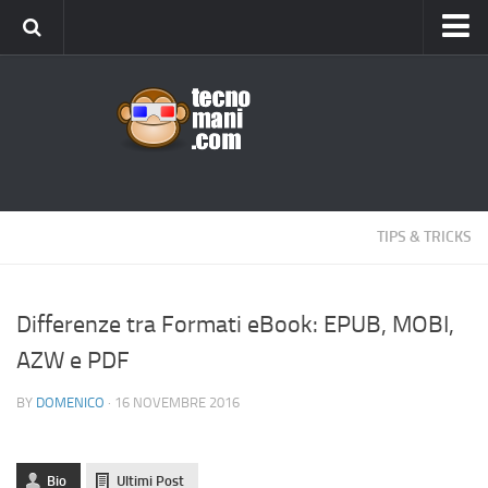
Android
Tips & Tricks
iOS
Web
Windows
TIPS & TRICKS
News
Cellulari
Differenze tra Formati eBook: EPUB, MOBI,
AZW e PDF
Gadget
Recensioni
BY
DOMENICO
· 16 NOVEMBRE 2016
Contact Us
Privacy
Bio
Ultimi Post