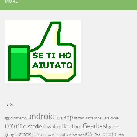
MORE
TAG
android
app
apk
come
aggiornamento
bambini
batteria
cellulare
cover
Gearbest
custodie
download
facebook
giochi
iphone
gratis
iOS
google
installare
guida
huawei
internet
iPad
mac