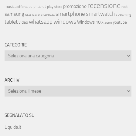
recensione
promozione
musica
offerta
pc
phablet
play store
root
smartphone
smartwatch
samsung
scaricare
streaming
sicurezza
whatsapp
windows
tablet
Windows 10
video
youtube
Xiaomi
CATEGORIE
ARCHIVI
SEGNALATO SU
Liquida.it