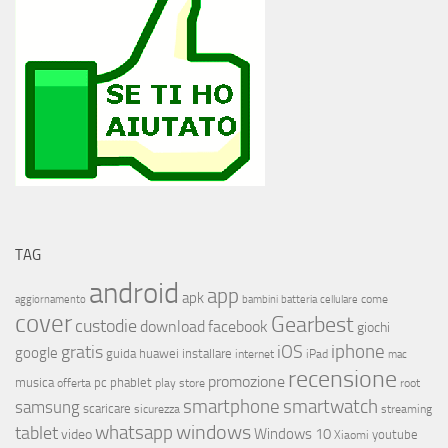
TAG
android
app
apk
come
aggiornamento
bambini
batteria
cellulare
cover
Gearbest
custodie
download
facebook
giochi
iphone
gratis
iOS
google
installare
guida
huawei
internet
iPad
mac
recensione
promozione
musica
offerta
pc
phablet
play store
root
smartphone
smartwatch
samsung
scaricare
streaming
sicurezza
whatsapp
windows
tablet
Windows 10
video
youtube
Xiaomi