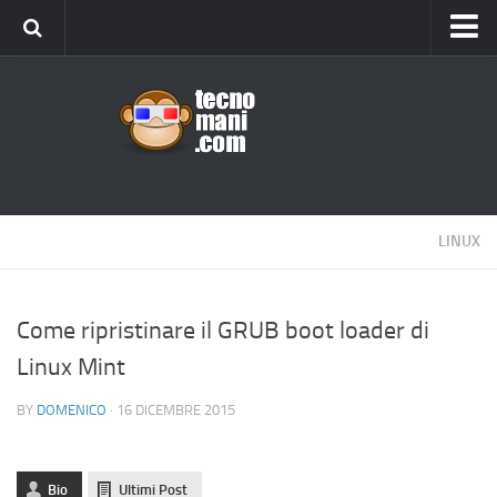
Android
Tips & Tricks
iOS
Web
Windows
LINUX
News
Cellulari
Come ripristinare il GRUB boot loader di
Linux Mint
Gadget
Recensioni
BY
DOMENICO
· 16 DICEMBRE 2015
Contact Us
Privacy
Bio
Ultimi Post