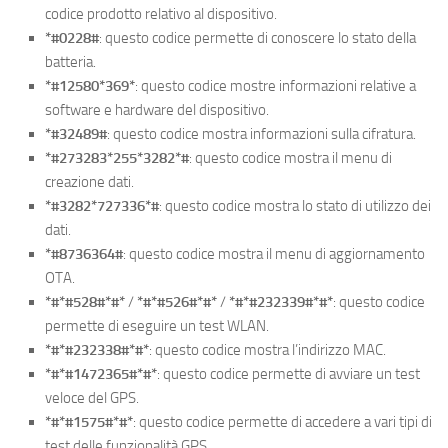
codice prodotto relativo al dispositivo.
*#0228#
: questo codice permette di conoscere lo stato della
batteria.
*#12580*369*
: questo codice mostre informazioni relative a
software e hardware del dispositivo.
*#32489#
: questo codice mostra informazioni sulla cifratura.
*#273283*255*3282*#
: questo codice mostra il menu di
creazione dati.
*#3282*727336*#
: questo codice mostra lo stato di utilizzo dei
dati.
*#8736364#
: questo codice mostra il menu di aggiornamento
OTA.
*#*#528#*#*
/
*#*#526#*#*
/
*#*#232339#*#*
: questo codice
permette di eseguire un test WLAN.
*#*#232338#*#*
: questo codice mostra l’indirizzo MAC.
*#*#1472365#*#*
: questo codice permette di avviare un test
veloce del GPS.
*#*#1575#*#*
: questo codice permette di accedere a vari tipi di
test delle funzionalità GPS.