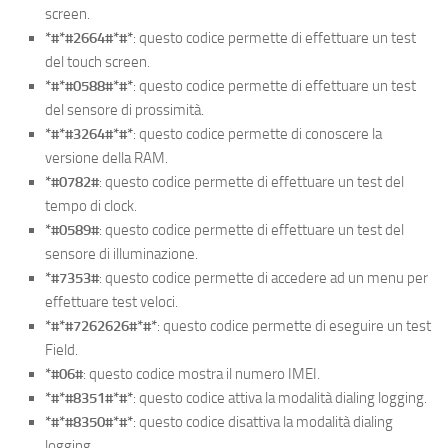
screen.
*#*#2664#*#*
: questo codice permette di effettuare un test
del touch screen.
*#*#0588#*#*
: questo codice permette di effettuare un test
del sensore di prossimità.
*#*#3264#*#*
: questo codice permette di conoscere la
versione della RAM.
*#0782#
: questo codice permette di effettuare un test del
tempo di clock.
*#0589#
: questo codice permette di effettuare un test del
sensore di illuminazione.
*#7353#
: questo codice permette di accedere ad un menu per
effettuare test veloci.
*#*#7262626#*#*
: questo codice permette di eseguire un test
Field.
*#06#
: questo codice mostra il numero IMEI.
*#*#8351#*#*
: questo codice attiva la modalità dialing logging.
*#*#8350#*#*
: questo codice disattiva la modalità dialing
logging.