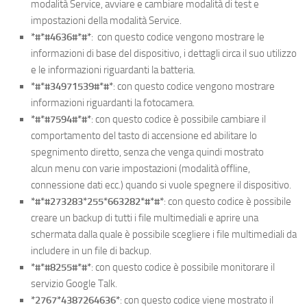
modalità Service, avviare e cambiare modalità di test e
impostazioni della modalità Service.
*#*#4636#*#*
: con questo codice vengono mostrare le
informazioni di base del dispositivo, i dettagli circa il suo utilizzo
e le informazioni riguardanti la batteria.
*#*#34971539#*#*
: con questo codice vengono mostrare
informazioni riguardanti la fotocamera.
*#*#7594#*#*
: con questo codice è possibile cambiare il
comportamento del tasto di accensione ed abilitare lo
spegnimento diretto, senza che venga quindi mostrato
alcun menu con varie impostazioni (modalità offline,
connessione dati ecc.) quando si vuole spegnere il dispositivo.
*#*#273283*255*663282*#*#*
: con questo codice è possibile
creare un backup di tutti i file multimediali e aprire una
schermata dalla quale è possibile scegliere i file multimediali da
includere in un file di backup.
*#*#8255#*#*
: con questo codice è possibile monitorare il
servizio Google Talk.
*2767*4387264636*
: con questo codice viene mostrato il