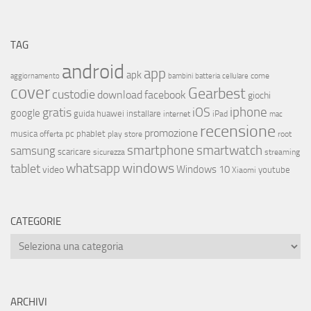
TAG
android
app
apk
come
aggiornamento
bambini
batteria
cellulare
cover
Gearbest
custodie
download
facebook
giochi
iphone
gratis
iOS
google
installare
guida
huawei
internet
iPad
mac
recensione
promozione
musica
offerta
pc
phablet
play store
root
smartphone
smartwatch
samsung
scaricare
streaming
sicurezza
whatsapp
windows
tablet
Windows 10
video
youtube
Xiaomi
CATEGORIE
ARCHIVI