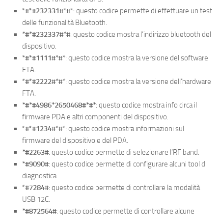
*#*#232331#*#*
: questo codice permette di effettuare un test
delle funzionalità Bluetooth.
*#*#232337#*#
: questo codice mostra l’indirizzo bluetooth del
dispositivo.
*#*#1111#*#*
: questo codice mostra la versione del software
FTA.
*#*#2222#*#*
: questo codice mostra la versione dell’hardware
FTA.
*#*#4986*2650468#*#*
: questo codice mostra info circa il
firmware PDA e altri componenti del dispositivo.
*#*#1234#*#*
: questo codice mostra informazioni sul
firmware del dispositivo e del PDA.
*#2263#
: questo codice permette di selezionare l’RF band.
*#9090#
: questo codice permette di configurare alcuni tool di
diagnostica.
*#7284#
: questo codice permette di controllare la modalità
USB 12C.
*#872564#
: questo codice permette di controllare alcune