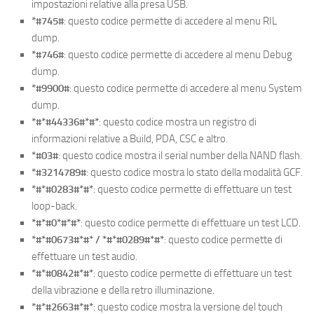
impostazioni relative alla presa USB.
*#745#
: questo codice permette di accedere al menu RIL
dump.
*#746#
: questo codice permette di accedere al menu Debug
dump.
*#9900#
: questo codice permette di accedere al menu System
dump.
*#*#44336#*#*
: questo codice mostra un registro di
informazioni relative a Build, PDA, CSC e altro.
*#03#
: questo codice mostra il serial number della NAND flash.
*#3214789#
: questo codice mostra lo stato della modalità GCF.
*#*#0283#*#*
: questo codice permette di effettuare un test
loop-back.
*#*#0*#*#*
: questo codice permette di effettuare un test LCD.
*#*#0673#*#* / *#*#0289#*#*
: questo codice permette di
effettuare un test audio.
*#*#0842#*#*
: questo codice permette di effettuare un test
della vibrazione e della retro illuminazione.
*#*#2663#*#*
: questo codice mostra la versione del touch