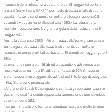
Il sensore della fotocamera posteriore da 13 megapixel porta la
firma di Sony: il Sony IMX214 permette di scattare foto di buona
qualità in tutte le condizioni e di mettere a fuoco in appena 0,3
secondi. I video arrivano alla qualità di 1080p. La fotocamera
frontale invece sensore OV grandangolare dalla risoluzione di 5
megapixel.
Anche la batteria da 2550 mAh e firmata dalla Sony: grazie ad una
tecnologia brevettata dalla Texas Instruments permette di
ricaricare in tempi brevi (ad es. bastano 15 minuti per raggiungere il
35%)
La memoria interna è di 16 GB ed è espandibile attraverso una
micro-sd esterna fino a 64 GB, per un totale di 80 GB massimi.
Sistema operativo è aggiornato ad Android 5.1e le app di Google ed
il Play Store sono preinstallati.
L’Ulefone Be Touch 3 è compatibile con tutti gli operatori italiani, è
dual sim e dual 4G, quindi supporta la connessione internet veloce
su entrambe le SIM.
Il corpo in metallo e le forme arrotondate ricordano molto le linee