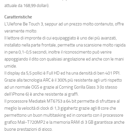
attuale da 168,99 dollari).
Caratteristiche
L’Ulefone Be Touch 3, seppur ad un prezzo molto contenuto, offre
veramente molto:
Il lettore di impronte di cui equipaggiato è uno dei più avanzati,
installato nella parte frontale, permette una scansione molto rapida
in pena 0,1-0,5 secondi, inoltre il riconoscimento può venire
appoggiando il dito con qualsiasi angolazione ed anche con le mani
umide.
Il display da 5,5 pollici è Full HD ed ha una densità di ben 401 PPI.
Grazie alla tecnologia ARC è il 300% più resistente agli urti rispetto
ad un normale OGS e grazie al Corning Gorilla Glass 3 (lo stesso
dell’iPhone 6) è anche resistente ai graffi.
Il processore Mediatek MT6753 a 64 bit permette di sfruttare al
meglio la velocità di clock di 1,3 gigahertz grazie agli 8 core che
permettono un buon multitasking ed in concerto con il processore
grafico Mali-T720MP2 e la memoria RAM di 3 GB garantisce anche
buone prestazioni di gioco.