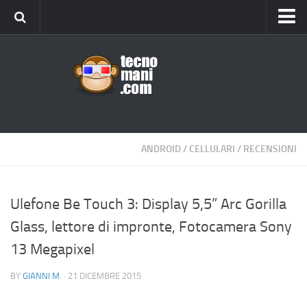
Android
Tips & Tricks
iOS
Web
Windows
ANDROID
/
CELLULARI
/
RECENSIONI
News
Cellulari
Ulefone Be Touch 3: Display 5,5” Arc Gorilla
Glass, lettore di impronte, Fotocamera Sony
Gadget
13 Megapixel
Recensioni
Contact Us
BY
GIANNI M.
· 21 DICEMBRE 2015
Privacy