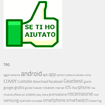
TAG
android
app
apk
come
aggiornamento
bambini
batteria
cellulare
cover
Gearbest
custodie
download
facebook
giochi
iphone
gratis
iOS
google
installare
guida
huawei
internet
iPad
mac
recensione
promozione
musica
offerta
pc
phablet
play store
root
smartphone
smartwatch
samsung
scaricare
streaming
sicurezza